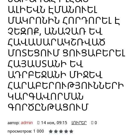
ԱԼԻԵՎՆ ԷՄԱՆՈՒԵԼ
ՄԱԿՐՈՆԻՆ ՀՈՐԴՈՐԵԼ Է
ՉԵԶՈՔ, ԱՆԱՉԱՌ ԵՎ
ՀԱՎԱՍԱՐԱԿՇՌՎԱԾ
ՄՈՏԵՑՈՒՄ ՑՈՒՑԱԲԵՐԵԼ
ՀԱՅԱՍՏԱՆԻ ԵՎ
ԱԴՐԲԵՋԱՆԻ ՄԻՋԵՎ
ՀԱՐԱԲԵՐՈՒԹՅՈՒՆՆԵՐԻ
ԿԱՐԳԱՎՈՐՄԱՆ
ԳՈՐԾԸՆԹԱՑՈՒՄ
автор:
admin
14 ноя, 09:15
ԼՈՒՐԵՐ
0
просмотров: 1 000