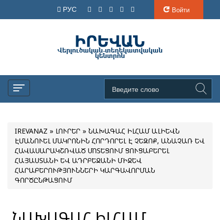
РУС
Войти
IREVANAZ
»
ԼՈՒՐԵՐ
» ՆԱԽԱԳԱՀ ԻԼՀԱՄ ԱԼԻԵՎՆ
ԷՄԱՆՈՒԵԼ ՄԱԿՐՈՆԻՆ ՀՈՐԴՈՐԵԼ Է ՉԵԶՈՔ, ԱՆԱՉԱՌ ԵՎ
ՀԱՎԱՍԱՐԱԿՇՌՎԱԾ ՄՈՏԵՑՈՒՄ ՑՈՒՑԱԲԵՐԵԼ
ՀԱՅԱՍՏԱՆԻ ԵՎ ԱԴՐԲԵՋԱՆԻ ՄԻՋԵՎ
ՀԱՐԱԲԵՐՈՒԹՅՈՒՆՆԵՐԻ ԿԱՐԳԱՎՈՐՄԱՆ
ԳՈՐԾԸՆԹԱՑՈՒՄ
ՆԱԽԱԳԱՀ ԻԼՀԱՄ