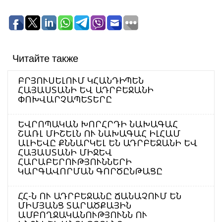
Читайте также
ԲՐՅՈՒՍԵԼՈՒՄ ԿՀԱՆԴԻՊԵՆ
ՀԱՅԱՍՏԱՆԻ ԵՎ ԱԴՐԲԵՋԱՆԻ
ՓՈԽՎԱՐՉԱՊԵՏԵՐԸ
ԵՎՐՈՊԱԿԱՆ ԽՈՐՀՐԴԻ ՆԱԽԱԳԱՀ
ՇԱՌԼ ՄԻՇԵԼՆ ՈՒ ՆԱԽԱԳԱՀ ԻԼՀԱՄ
ԱԼԻԵՎԸ ՔՆՆԱՐԿԵԼ ԵՆ ԱԴՐԲԵՋԱՆԻ ԵՎ
ՀԱՅԱՍՏԱՆԻ ՄԻՋԵՎ
ՀԱՐԱԲԵՐՈՒԹՅՈՒՆՆԵՐԻ
ԿԱՐԳԱՎՈՐՄԱՆ ԳՈՐԾԸՆԹԱՑԸ
ՀՀ-Ն ՈՒ ԱԴՐԲԵՋԱՆԸ ՃԱՆԱՉՈՒՄ ԵՆ
ՄԻՄՅԱՆՑ ՏԱՐԱԾՔԱՅԻՆ
ԱՄԲՈՂՋԱԿԱՆՈՒԹՅՈՒՆՆ ՈՒ