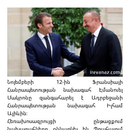
Նոյեմբերի 12-ին Ֆրանսիայի
Հանրապետության նախագահ Էմանուել
Մակրոնը զանգահարել է Ադրբեջանի
Հանրապետության նախագահ Իլհամ
Ալիևին։
Հեռախոսազրույցի ընթացքում
նախագահները քննարկել են Պրահայում