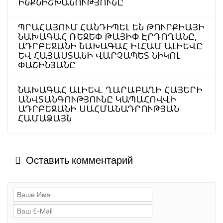
ԻՆՔՆԻՇԽԱՆՈՒԹՅՈՒՆԸ
ՊՐԱՀԱՅՈՒՄ ՀԱՆԴԻՊԵԼ ԵՆ ԹՈՒՐՔԻԱՅԻ
ՆԱԽԱԳԱՀ ՌԵՋԵՓ ԹԱՅԻՓ ԷՐԴՈՂԱՆԸ,
ԱԴՐԲԵՋԱՆԻ ՆԱԽԱԳԱՀ ԻԼՀԱՄ ԱԼԻԵՎԸ
ԵՎ ՀԱՅԱՍՏԱՆԻ ՎԱՐՉԱՊԵՏ ՆԻԿՈԼ
ՓԱՇԻՆՅԱՆԸ
ՆԱԽԱԳԱՀ ԱԼԻԵՎ. ՂԱՐԱԲԱՂԻ ՀԱՅԵՐԻ
ԱՆՎՏԱՆԳՈՒԹՅՈՒՆԸ ԿԱՊԱՀՈՎՎԻ
ԱԴՐԲԵՋԱՆԻ ՍԱՀՄԱՆԱԴՐՈՒԹՅԱՆ
ՀԱՄԱՁԱՅՆ
Оставить комментарий