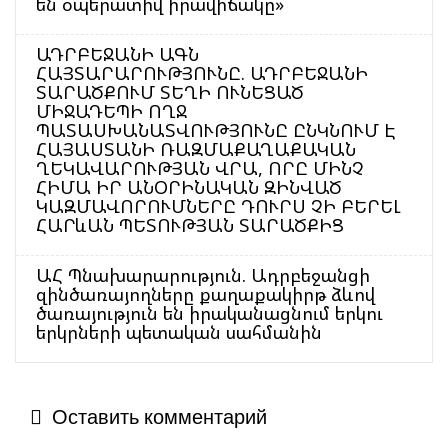
են օպերատիվ իրավիճակը»
ԱԴՐԲԵՋԱՆԻ ԱԳՆ
ՀԱՅՏԱՐԱՐՈՒԹՅՈՒՆԸ. ԱԴՐԲԵՋԱՆԻ
ՏԱՐԱԾՔՈՒՄ ՏԵՂԻ ՈՒՆԵՑԱԾ
ՄԻՋԱԴԵՊԻ ՈՂՋ
ՊԱՏԱՍԽԱՆԱՏՎՈՒԹՅՈՒՆԸ ԸՆԿՆՈՒՄ Է
ՀԱՅԱՍՏԱՆԻ ՌԱԶՄԱՔԱՂԱՔԱԿԱՆ
ՂԵԿԱՎԱՐՈՒԹՅԱՆ ՎՐԱ, ՈՐԸ ՄԻՆՉ
ՀԻՄԱ ԻՐ ԱՆՕՐԻՆԱԿԱՆ ԶԻՆՎԱԾ
ԿԱԶՄԱՎՈՐՈՒՄՆԵՐԸ ԴՈՒՐՍ ՉԻ ԲԵՐԵԼ
ՀԱՐևԱՆ ՊԵՏՈՒԹՅԱՆ ՏԱՐԱԾՔԻՑ
ԱՀ Պնախարարություն. Ադրբեջանցի
զինծառայողները քաղաքակիրթ ձևով
ծառայություն են իրականացնում երկու
երկրների պետական սահմանին
Оставить комментарий