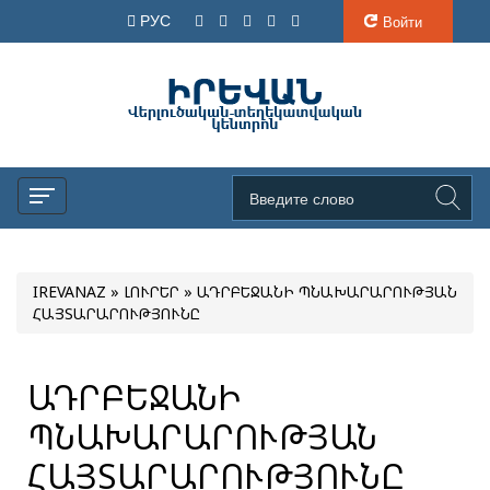
РУС
Войти
IREVANAZ
»
ԼՈՒՐԵՐ
» ԱԴՐԲԵՋԱՆԻ ՊՆԱԽԱՐԱՐՈՒԹՅԱՆ
ՀԱՅՏԱՐԱՐՈՒԹՅՈՒՆԸ
ԱԴՐԲԵՋԱՆԻ
ՊՆԱԽԱՐԱՐՈՒԹՅԱՆ
ՀԱՅՏԱՐԱՐՈՒԹՅՈՒՆԸ