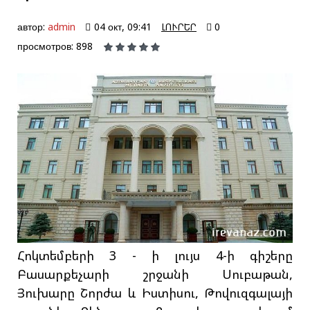
автор:
admin
04 окт, 09:41
ԼՈՒՐԵՐ
0
просмотров: 898
Հոկտեմբերի 3 - ի լույս 4-ի գիշերը
Բասարքեչարի շրջանի Սուբաթան,
Յուխարը Շորժա և Իստիսու, Թովուզգալայի