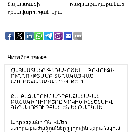
Հայաստանի ռազմաքաղաքական
ղեկավարության վրա:
Читайте также
ՀԱՅԱՍՏԱՆԸ ԳՆԴԱԿՈԾԵԼ Է ԹՈՎՈՒԶԻ
ՈՒՂՂՈՒԹՅԱՄԲ ՏԵՂԱԿԱՅՎԱԾ
ԱԴՐԲԵՋԱՆԱԿԱՆ ԴԻՐՔԵՐԸ
ՔԵԼԲԵՋԱՐՈՒՄ ԱԴՐԲԵՋԱՆԱԿԱՆ
ԲԱՆԱԿԻ ԴԻՐՔԵՐԸ ԿՐԿԻՆ ԻՆՏԵՆՍԻՎ
ԳՆԴԱԿՈԾՈՒԹՅԱՆ ԵՆ ԵՆԹԱՐԿՎԵԼ
Ադրբեջանի ՊՆ. «Մեր
ստորաբաժանումները լիովին վերահսկում