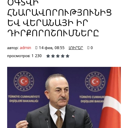
ՕԳՏՎԻ
ՀՆԱՐԱՎՈՐՈՒԹՅՈՒՆԻՑ
ԵՎ ՎԵՐԱՆԱՅԻ ԻՐ
ԴԻՐՔՈՐՈՇՈՒՄՆԵՐԸ
автор:
admin
14 фев, 08:55
ԼՈՒՐԵՐ
0
просмотров: 1 230