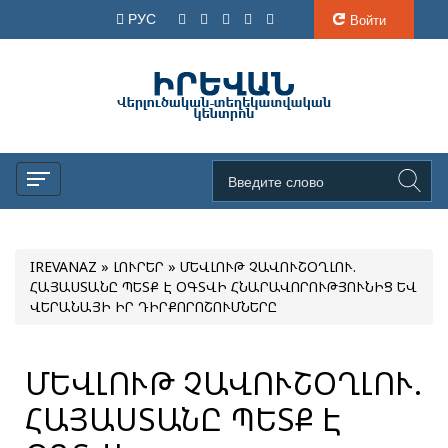
РУС
Войти
IREVANAZ
»
ԼՈՒՐԵՐ
» ՄԵՎԼՈՒԹ ՉԱՎՈՒՇՕՂԼՈՒ.
ՀԱՅԱՍՏԱՆԸ ՊԵՏՔ Է ՕԳՏՎԻ ՀՆԱՐԱՎՈՐՈՒԹՅՈՒՆԻՑ ԵՎ
ՎԵՐԱՆԱՅԻ ԻՐ ԴԻՐՔՈՐՈՇՈՒՄՆԵՐԸ
ՄԵՎԼՈՒԹ ՉԱՎՈՒՇՕՂԼՈՒ.
ՀԱՅԱՍՏԱՆԸ ՊԵՏՔ Է