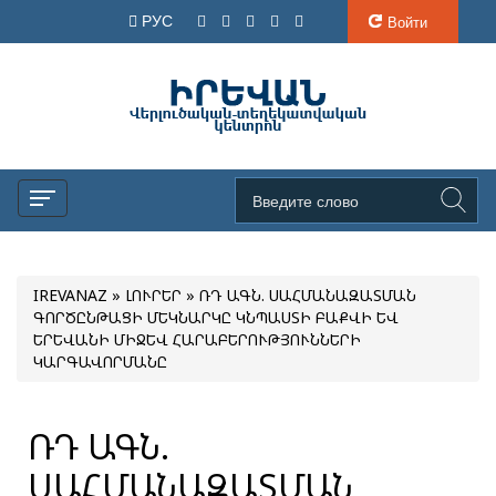
РУС
Войти
IREVANAZ
»
ԼՈՒՐԵՐ
» ՌԴ ԱԳՆ. ՍԱՀՄԱՆԱԶԱՏՄԱՆ
ԳՈՐԾԸՆԹԱՑԻ ՄԵԿՆԱՐԿԸ ԿՆՊԱՍՏԻ ԲԱՔՎԻ ԵՎ
ԵՐԵՎԱՆԻ ՄԻՋԵՎ ՀԱՐԱԲԵՐՈՒԹՅՈՒՆՆԵՐԻ
ԿԱՐԳԱՎՈՐՄԱՆԸ
ՌԴ ԱԳՆ.
ՍԱՀՄԱՆԱԶԱՏՄԱՆ