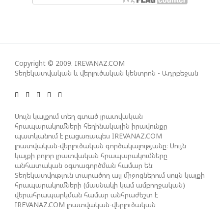
ՀԱՊԿ-Ի ՄԱՍՆԱԿՑՈՒԹՅՈՒՆԸ ՂԱՐԱԲԱՂՅԱՆ
ՀԱԿԱՄԱՐՏՈՒԹՅԱՆՆ ԱՆՀՆԱՐ ԷՐ․ ԶԱԽԱՐՈՎԱ
ԻՐԱՆԱԿԱՆ ԵՐԿՈՒ ԼՐԱՏՎԱՄԻՋՈՑԻ
ԳՈՐԾՈՒՆԵՈՒԹՅՈՒՆ ԱԴՐԲԵՋԱՆՈՒՄ ԱՆՕՐԻՆԱԿԱՆ
Copyright © 2009. IREVANAZ.COM
Է ՃԱՆԱՉՎԵԼ
Տեղեկատվական և վերլուծական կենտրոն - Ադրբեջան
ՆԱԽԱԳԱՀ ԻԼՀԱՄ ԱԼԻԵՎԸ ՇՆՈՐՀԱՎՈՐԵԼ Է ԻՐ
Սույն կայքում տեղ գտած լրատվական
ՄԱԼԴԻՎՑԻ ԳՈՐԾԸՆԿԵՐ ՄՈՀԱՄՄԵԴ ՄՈՒԻԶԱՅԻՆ.
հրապարակումների հեղինակային իրավունքը
«ՄԵՆՔ ԳՈՀ ԵՆՔ ԱԴՐԲԵՋԱՆԻ ԵՎ ՄԱԼԴԻՎՆԵՐԻ
պատկանում է բացառապես IREVANAZ.COM
ՄԻՋԵՎ ՀԱՐԱԲԵՐՈՒԹՅՈՒՆՆԵՐԻ ԴԻՆԱՄԻԿ
լրատվական-վերլուծական գործակալությանը։ Սույն
ԶԱՐԳԱՑՈՒՄԻՑ»
կայքի բոլոր լրատվական հրապարակումները
անհատական օգտագործման համար են։
Տեղեկատվություն տարածող այլ միջոցներում սույն կայքի
հրապարակումների (մասնակի կամ ամբողջական)
ՇԱՐՈՒՆԱԿՎՈՒՄ Է «ՄԵԾ ՎԵՐԱԴԱՐՁ» ԾՐԱԳՐԻ
վերահրապարկման համար անհրաժեշտ է
ԻՐԱԿԱՆԱՑՈՒՄԸ
IREVANAZ.COM լրատվական-վերլուծական
գործակալության գրավոր թույլտվությունը։