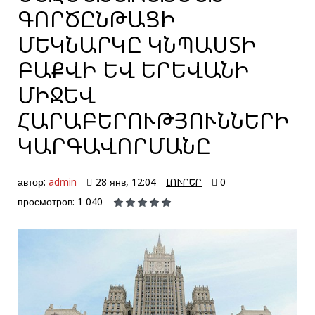
ԳՈՐԾԸՆԹԱՑԻ
ՄԵԿՆԱՐԿԸ ԿՆՊԱՍՏԻ
ԲԱՔՎԻ ԵՎ ԵՐԵՎԱՆԻ
ՄԻՋԵՎ
ՀԱՐԱԲԵՐՈՒԹՅՈՒՆՆԵՐԻ
ԿԱՐԳԱՎՈՐՄԱՆԸ
автор:
admin
28 янв, 12:04
ԼՈՒՐԵՐ
0
просмотров: 1 040