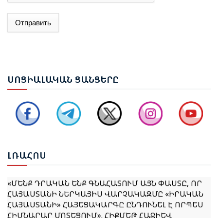
Отправить
ԱԴՐԲԵՋԱՆԻ ԱԳ ՆԱԽԱՐԱՐ ՋԵՅՀՈՒՆ ԲԱՅՐԱՄՈՎԸ
ՊԱՇՏՈՆԱԿԱՆ ԱՅՑՈՎ ԺԱՄԱՆԵԼ Է ՈՒԿՐԱԻՆԱ
ԵՐԵՎԱՆՈՒՄ ԿԱՅԱՑԵԼ Է ԱՆԻԻ ԿԱՄՐՋԻ
ՍՈՑ
ԻԱԼԱԿԱՆ ՑԱՆՑԵՐԸ
ՎԵՐԱԿԱՆԳՆՄԱՆ ՀԱՐՑԵՐՈՎ ՀԱՅԱՍՏԱՆ-ԹՈՒՐՔԻԱ
ԱՇԽԱՏԱՆՔԱՅԻՆ ԽՄԲԻ ՀԱՆԴԻՊՈՒՄԸ
ՔՆՆԱՐԿՎԵԼ Է ՀՀ ԿԱՌԱՎԱՐՈՒԹՅԱՆ 2026–2031
ԹՎԱԿԱՆՆԵՐԻ ԾՐԱԳՐԻ ՆԱԽԱԳԻԾԸ
ԼՌԱ
ՀՈՍ
«ՄԵՆՔ ԴՐԱԿԱՆ ԵՆՔ ԳՆԱՀԱՏՈՒՄ ԱՅՆ ՓԱՍՏԸ, ՈՐ
ՀԱՅԱՍՏԱՆԻ ՆԵՐԿԱՅԻՍ ՎԱՐՉԱԿԱԶՄԸ «ԻՐԱԿԱՆ
ՀԱՅԱՍՏԱՆԻ» ՀԱՅԵՑԱԿԱՐԳԸ ԸՆԴՈՒՆԵԼ Է ՈՐՊԵՍ
ՀԻՄՆԱՐԱՐ ՄՈՏԵՑՈՒՄ». ՀԻՔՄԵԹ ՀԱՋԻԵՎ