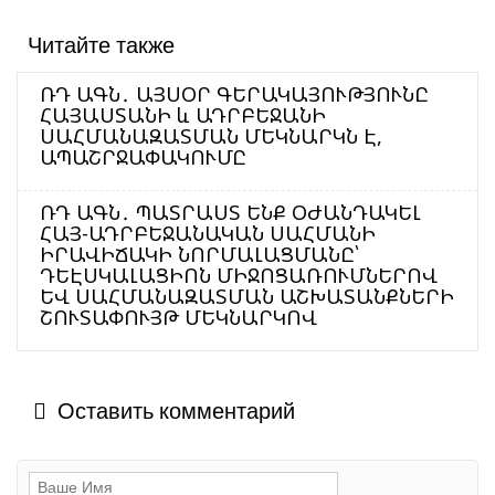
Читайте также
ՌԴ ԱԳՆ․ ԱՅՍՕՐ ԳԵՐԱԿԱՅՈՒԹՅՈՒՆԸ
ՀԱՅԱՍՏԱՆԻ և ԱԴՐԲԵՋԱՆԻ
ՍԱՀՄԱՆԱԶԱՏՄԱՆ ՄԵԿՆԱՐԿՆ Է,
ԱՊԱՇՐՋԱՓԱԿՈՒՄԸ
ՌԴ ԱԳՆ․ ՊԱՏՐԱՍՏ ԵՆՔ ՕԺԱՆԴԱԿԵԼ
ՀԱՅ-ԱԴՐԲԵՋԱՆԱԿԱՆ ՍԱՀՄԱՆԻ
ԻՐԱՎԻՃԱԿԻ ՆՈՐՄԱԼԱՑՄԱՆԸ՝
ԴԵԷՍԿԱԼԱՑԻՈՆ ՄԻՋՈՑԱՌՈՒՄՆԵՐՈՎ
ԵՎ ՍԱՀՄԱՆԱԶԱՏՄԱՆ ԱՇԽԱՏԱՆՔՆԵՐԻ
ՇՈՒՏԱՓՈՒՅԹ ՄԵԿՆԱՐԿՈՎ
Оставить комментарий