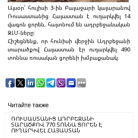
Այսօր՝ հուլիսի 3-ին Բալաջարի կայարանով
Ռուսաստանից Հայաստան է ուղարկվել 14
վագոն ցորեն, հայտնում են ադրբեջանական
ԶԼՄ-ները:
Հիշեցնենք, որ հունիսի վերջին Ադրբեջանի
տարածքով Հայաստան էր ուղարկվել 490
տոննա ռուսական ցորենի խմբաքանակ։
Читайте также
ՌՈՒՍԱՍՏԱՆԻՑ ԱԴՐԲԵՋԱՆԻ
ՏԱՐԱԾՔՈՎ 770 ՏՈՆՆԱ ՑՈՐԵՆ Է
ՈՒՂԱՐԿՎԵԼ ՀԱՅԱՍՏԱՆ