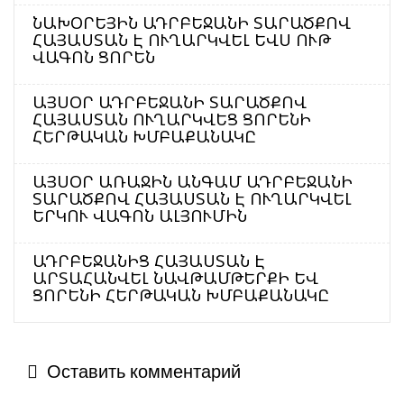
ՆԱԽՕՐԵՅԻՆ ԱԴՐԲԵՋԱՆԻ ՏԱՐԱԾՔՈՎ
ՀԱՅԱՍՏԱՆ Է ՈՒՂԱՐԿՎԵԼ ԵՎՍ ՈՒԹ
ՎԱԳՈՆ ՑՈՐԵՆ
ԱՅՍՕՐ ԱԴՐԲԵՋԱՆԻ ՏԱՐԱԾՔՈՎ
ՀԱՅԱՍՏԱՆ ՈՒՂԱՐԿՎԵՑ ՑՈՐԵՆԻ
ՀԵՐԹԱԿԱՆ ԽՄԲԱՔԱՆԱԿԸ
ԱՅՍՕՐ ԱՌԱՋԻՆ ԱՆԳԱՄ ԱԴՐԲԵՋԱՆԻ
ՏԱՐԱԾՔՈՎ ՀԱՅԱՍՏԱՆ Է ՈՒՂԱՐԿՎԵԼ
ԵՐԿՈՒ ՎԱԳՈՆ ԱԼՅՈՒՄԻՆ
ԱԴՐԲԵՋԱՆԻՑ ՀԱՅԱՍՏԱՆ Է
ԱՐՏԱՀԱՆՎԵԼ ՆԱՎԹԱՄԹԵՐՔԻ ԵՎ
ՑՈՐԵՆԻ ՀԵՐԹԱԿԱՆ ԽՄԲԱՔԱՆԱԿԸ
Оставить комментарий