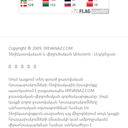
ԻՐԱԿԱՆԱՑՈՒՄԸ
ԱԴՐԲԵՋԱՆԸ ՄԱԿ-Ի ԱՆՎՏԱՆԳՈՒԹՅԱՆ
ԽՈՐՀՐԴՈՒՄ ՇԵՇՏԵԼ Է ԱԽ-Ի ԲԱՆԱՁԵՎԵՐԻ
ԿԱՏԱՐՄԱՆ ԱՆՀՐԱԺԵՇՏՈՒԹՅՈՒՆԸ
Copyright © 2009. IREVANAZ.COM
Տեղեկատվական և վերլուծական կենտրոն - Ադրբեջան
ՄԻԽԵԻԼ ԿԱՎԵԼԱՇՎԻԼԻ. ԱԴՐԲԵՋԱՆԸ, ԹՈՒՐՔԻԱՆ,
ԿԵՆՏՐՈՆԱԿԱՆ ԱՍԻԱՅԻ ԵՐԿՐՆԵՐԸ ԵՎ
ՉԻՆԱՍՏԱՆԸ ԲԱՐՁՐ ԵՆ ԳՆԱՀԱՏՈՒՄ ՎՐԱՍՏԱՆԻ
ԴԵՐԸ ՏԱՐԱԾԱՇՐՋԱՆՈՒՄ
Սույն կայքում տեղ գտած լրատվական
հրապարակումների հեղինակային իրավունքը
պատկանում է բացառապես IREVANAZ.COM
ՉԵՉԵԼԱՇՎԻԼԻՆ ԱԴՐԲԵՋԱՆ-ԳԵՐՄԱՆԻԱ ԵՐԿԿՈՂՄ
լրատվական-վերլուծական գործակալությանը։ Սույն
ՌԱԶՄԱՎԱՐԱԿԱՆ ԳՈՐԾԸՆԿԵՐՈՒԹՅԱՆ ՄԱՍԻՆ
կայքի բոլոր լրատվական հրապարակումները
անհատական օգտագործման համար են։
Տեղեկատվություն տարածող այլ միջոցներում սույն կայքի
հրապարակումների (մասնակի կամ ամբողջական)
ՈՒԿՐԱԻՆԱՅՈՒՄ ԱԴՐԲԵՋԱՆԱԿԱՆ ՍՓՅՈՒՌՔԻ
վերահրապարկման համար անհրաժեշտ է
ԱԿՏԻՎԻՍՏԻ ՈՐԴԻՆ ՆՇԱՆԱԿՎԵԼ Է ԿԻևԻ ՄԱՐԶԻ