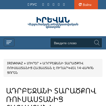
РУС
Войти
IREVANAZ
»
ԼՈՒՐԵՐ
» ԱԴՐԲԵՋԱՆԻ ՏԱՐԱԾՔՈՎ
ՌՈՒՍԱՍՏԱՆԻՑ ՀԱՅԱՍՏԱՆ Է ՈՒՂԱՐԿՎԵԼ 14 ՎԱԳՈՆ
ՑՈՐԵՆ
ԱԴՐԲԵՋԱՆԻ ՏԱՐԱԾՔՈՎ
ՌՈՒՍԱՍՏԱՆԻՑ