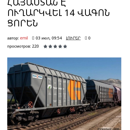
ՀԱՅԱՍՏԱՆ Է
ՈՒՂԱՐԿՎԵԼ 14 ՎԱԳՈՆ
ՑՈՐԵՆ
автор:
emil
03 июл, 09:54
ԼՈՒՐԵՐ
0
просмотров: 220