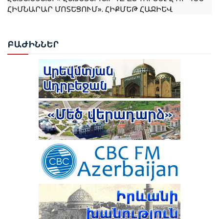
ՀԻՄՆԱՐԱՐ ՄՈՏԵՑՈՒՄ». ՀԻՔՄԵԹ ՀԱՋԻԵՎ
ՌՈՒԲԵՆ ՌՈՒԲԻՆՅԱՆԸ ԸՆՏՐՎԵՑ ԱԺ ՆԱԽԱԳԱՀ
ԲԱԺ
ԻՆՆԵՐ
ՆԱԽԱԳԱՀ ՎԱՀԱԳՆ ԽԱՉԱՏՈՒՐՅԱՆԸ ՍՏՈՐԱԳՐԵՑ
ՆԻԿՈԼ ՓԱՇԻՆՅԱՆԻՆ ՎԱՐՉԱՊԵՏ ՆՇԱՆԱԿԵԼՈՒ
ՄԱՍԻՆ ՀՐԱՄԱՆԱԳԻՐԸ
ԻԼՀԱՄ ԱԼԻԵՎ. ԿԵՆՏՐՈՆԱԿԱՆ ԱՍԻԱՅԻ ԵՐԿՐՆԵՐԻ
ՀԵՏ ՀԱՐԱԲԵՐՈՒԹՅՈՒՆՆԵՐԸ ԱԴՐԲԵՋԱՆԻ
ԱՐՏԱՔԻՆ ՔԱՂԱՔԱԿԱՆՈՒԹՅԱՆ ՀԻՄՆԱԿԱՆ
ԱՌԱՋՆԱՀԵՐԹՈՒԹՅՈՒՆՆԵՐԻՑ ՄԵԿՆ ԵՆ
ԹՈՒՐՔԻԱՅԻ ՀԵՏ ՀԱՏՈՒԿ ԲԱՆԱԳՆԱՑԻ ՀԵՏ
ԿԱՊՎԱԾ ՈՐՈՇՈՒՄ ԴԵՌ ՉԿԱ․ ՓԱՇԻՆՅԱՆ
ՆԱԽԱԳԱՀ ԻԼՀԱՄ ԱԼԻԵՎԸ ՄԱՍՆԱԿՑԵԼ Է