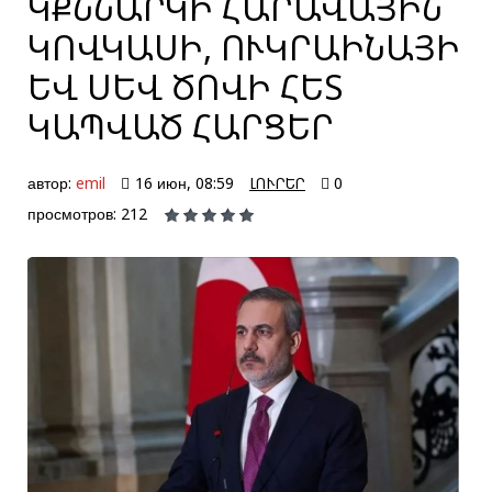
ԿՔՆՆԱՐԿԻ ՀԱՐԱՎԱՅԻՆ
ԿՈՎԿԱՍԻ, ՈՒԿՐԱԻՆԱՅԻ
ԵՎ ՍԵՎ ԾՈՎԻ ՀԵՏ
ԿԱՊՎԱԾ ՀԱՐՑԵՐ
автор:
emil
16 июн, 08:59
ԼՈՒՐԵՐ
0
просмотров: 212