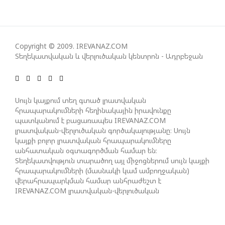
ՀԱՊԿ-Ի ՄԱՍՆԱԿՑՈՒԹՅՈՒՆԸ ՂԱՐԱԲԱՂՅԱՆ
ՀԱԿԱՄԱՐՏՈՒԹՅԱՆՆ ԱՆՀՆԱՐ ԷՐ․ ԶԱԽԱՐՈՎԱ
Copyright © 2009. IREVANAZ.COM
Տեղեկատվական և վերլուծական կենտրոն - Ադրբեջան
ԻՐԱՆԱԿԱՆ ԵՐԿՈՒ ԼՐԱՏՎԱՄԻՋՈՑԻ
ԳՈՐԾՈՒՆԵՈՒԹՅՈՒՆ ԱԴՐԲԵՋԱՆՈՒՄ ԱՆՕՐԻՆԱԿԱՆ
Է ՃԱՆԱՉՎԵԼ
Սույն կայքում տեղ գտած լրատվական
հրապարակումների հեղինակային իրավունքը
պատկանում է բացառապես IREVANAZ.COM
ՆԱԽԱԳԱՀ ԻԼՀԱՄ ԱԼԻԵՎԸ ՇՆՈՐՀԱՎՈՐԵԼ Է ԻՐ
լրատվական-վերլուծական գործակալությանը։ Սույն
ՄԱԼԴԻՎՑԻ ԳՈՐԾԸՆԿԵՐ ՄՈՀԱՄՄԵԴ ՄՈՒԻԶԱՅԻՆ.
կայքի բոլոր լրատվական հրապարակումները
«ՄԵՆՔ ԳՈՀ ԵՆՔ ԱԴՐԲԵՋԱՆԻ ԵՎ ՄԱԼԴԻՎՆԵՐԻ
անհատական օգտագործման համար են։
ՄԻՋԵՎ ՀԱՐԱԲԵՐՈՒԹՅՈՒՆՆԵՐԻ ԴԻՆԱՄԻԿ
Տեղեկատվություն տարածող այլ միջոցներում սույն կայքի
ԶԱՐԳԱՑՈՒՄԻՑ»
հրապարակումների (մասնակի կամ ամբողջական)
վերահրապարկման համար անհրաժեշտ է
IREVANAZ.COM լրատվական-վերլուծական
գործակալության գրավոր թույլտվությունը։
ՇԱՐՈՒՆԱԿՎՈՒՄ Է «ՄԵԾ ՎԵՐԱԴԱՐՁ» ԾՐԱԳՐԻ
ԻՐԱԿԱՆԱՑՈՒՄԸ