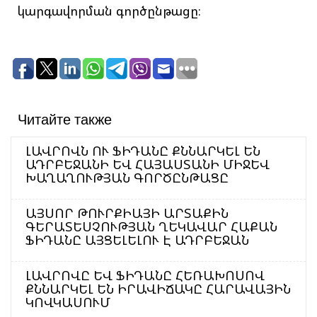
կարգավորման գործընթացը։
Читайте также
ԼԱՎՐՈՎՆ ՈՒ ՖԻԴԱՆԸ ՔՆՆԱՐԿԵԼ ԵՆ
ԱԴՐԲԵՋԱՆԻ ԵՎ ՀԱՅԱՍՏԱՆԻ ՄԻՋԵՎ
ԽԱՂԱՂՈՒԹՅԱՆ ԳՈՐԾԸՆԹԱՑԸ
ԱՅՍՈՐ ԹՈՒՐՔԻԱՅԻ ԱՐՏԱՔԻՆ
ԳԵՐԱՏԵՍՉՈՒԹՅԱՆ ՂԵԿԱՎԱՐ ՀԱՔԱՆ
ՖԻԴԱՆԸ ԱՅՑԵԼԵԼՈՒ Է ԱԴՐԲԵՋԱՆ
ԼԱՎՐՈՎԸ ԵՎ ՖԻԴԱՆԸ ՀԵՌԱԽՈՍՈՎ
ՔՆՆԱՐԿԵԼ ԵՆ ԻՐԱՎԻՃԱԿԸ ՀԱՐԱՎԱՅԻՆ
ԿՈՎԿԱՍՈՒՄ