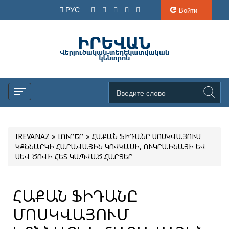
РУС
Войти
IREVANAZ
»
ԼՈՒՐԵՐ
» ՀԱՔԱՆ ՖԻԴԱՆԸ ՄՈՍԿՎԱՅՈՒՄ
ԿՔՆՆԱՐԿԻ ՀԱՐԱՎԱՅԻՆ ԿՈՎԿԱՍԻ, ՈՒԿՐԱԻՆԱՅԻ ԵՎ
ՍԵՎ ԾՈՎԻ ՀԵՏ ԿԱՊՎԱԾ ՀԱՐՑԵՐ
ՀԱՔԱՆ ՖԻԴԱՆԸ
ՄՈՍԿՎԱՅՈՒՄ