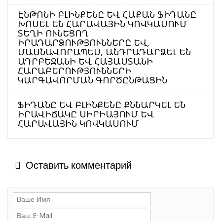
ԷՆԹՈՆԻ ԲԼԻՆՔԵՆԸ ԵՎ ՀԱՔԱՆ ՖԻԴԱՆԸ
ԽՈՍԵԼ ԵՆ ՀԱՐԱՎԱՅԻՆ ԿՈՎԿԱՍՈՒՄ
ՏԵՂԻ ՈՒՆԵՑՈՂ
ԻՐԱԴԱՐՁՈՒԹՅՈՒՆՆԵՐԸ ԵՎ,
ՄԱՍՆԱՎՈՐԱՊԵՍ, ԱՆԴՐԱԴԱՐՁԵԼ ԵՆ
ԱԴՐԲԵՋԱՆԻ ԵՎ ՀԱՅԱՍՏԱՆԻ
ՀԱՐԱԲԵՐՈՒԹՅՈՒՆՆԵՐԻ
ԿԱՐԳԱՎՈՐՄԱՆ ԳՈՐԾԸՆԹԱՑԻՆ
ՖԻԴԱՆԸ ԵՎ ԲԼԻՆՔԵՆԸ ՔՆՆԱՐԿԵԼ ԵՆ
ԻՐԱՎԻՃԱԿԸ ՍԻՐԻԱՅՈՒՄ ԵՎ
ՀԱՐԱՎԱՅԻՆ ԿՈՎԿԱՍՈՒՄ
Оставить комментарий