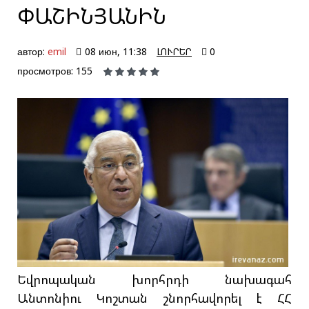
ՓԱՇԻՆՅԱՆԻՆ
автор:
emil
08 июн, 11:38
ԼՈՒՐԵՐ
0
просмотров: 155
Եվրոպական խորհրդի նախագահ
Անտոնիու Կոշտան շնորհավորել է ՀՀ