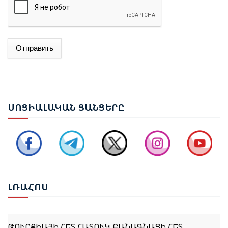
Отправить
ՌՈՒԲԵՆ ՌՈՒԲԻՆՅԱՆԸ ԸՆՏՐՎԵՑ ԱԺ ՆԱԽԱԳԱՀ
ՆԱԽԱԳԱՀ ՎԱՀԱԳՆ ԽԱՉԱՏՈՒՐՅԱՆԸ ՍՏՈՐԱԳՐԵՑ
ՆԻԿՈԼ ՓԱՇԻՆՅԱՆԻՆ ՎԱՐՉԱՊԵՏ ՆՇԱՆԱԿԵԼՈՒ
ՍՈՑ
ԻԱԼԱԿԱՆ ՑԱՆՑԵՐԸ
ՄԱՍԻՆ ՀՐԱՄԱՆԱԳԻՐԸ
ԻԼՀԱՄ ԱԼԻԵՎ. ԿԵՆՏՐՈՆԱԿԱՆ ԱՍԻԱՅԻ ԵՐԿՐՆԵՐԻ
ՀԵՏ ՀԱՐԱԲԵՐՈՒԹՅՈՒՆՆԵՐԸ ԱԴՐԲԵՋԱՆԻ
ԱՐՏԱՔԻՆ ՔԱՂԱՔԱԿԱՆՈՒԹՅԱՆ ՀԻՄՆԱԿԱՆ
ԱՌԱՋՆԱՀԵՐԹՈՒԹՅՈՒՆՆԵՐԻՑ ՄԵԿՆ ԵՆ
ԼՌԱ
ՀՈՍ
ԹՈՒՐՔԻԱՅԻ ՀԵՏ ՀԱՏՈՒԿ ԲԱՆԱԳՆԱՑԻ ՀԵՏ