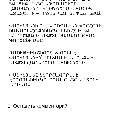
ՏՎԵՑԻՔ ՄԱՅՐ ԱԹՈՌ ՍՈՒՐԲ
ԷՋՄԻԱԾԻՆԸ ԿՏՐԻՃ ՆԵՐՍԻՍՅԱՆԻՑ
ԱԶԱՏԵԼՈՒ ԳՈՐԾԸՆԹԱՑԻՆ․ ՓԱՇԻՆՅԱՆ
ՓԱՇԻՆՅԱՆՆ ՈՒ ԵՎՐՈՊԱԿԱՆ ԽՈՐՀՐԴԻ
ՆԱԽԱԳԱՀԸ ՔՆՆԱՐԿԵԼ ԵՆ ՀՀ-Ի ԵՎ
ԱԴՐԲԵՋԱՆԻ ՄԻՋԵՎ ԽԱՂԱՂՈՒԹՅԱՆ
ԳՈՐԾԸՆԹԱՑԸ
ԴԱՈՒԹԻԻՆ ՇՆՈՐՀԱՎՈՐԵԼ Է
ՓԱՇԻՆՅԱՆԻՆ՝ ԵՐԵՎԱՆԻ ԵՎ ԲԱՔՎԻ
ՄԻՋԵՎ ՀԱՐԱԲԵՐՈՒԹՅՈՒՆՆԵՐԻ...
ՓԱՇԻՆՅԱՆԸ ՇՆՈՐՀԱՎՈՐԵԼ Է
ԷՐԴՈՂԱՆԻՆ ԿՈՒՐԲԱՆ ԲԱՅՐԱՄ ՏՈՆԻ
ԱՌԻԹՈՎ
Оставить комментарий