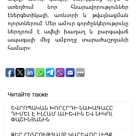
ստեղծում նոր հնարավորություններ
էներգետիկայի, առևտրի և թվայնացման
ոլորտներում։ Մեր ամուր գործընկերությունը
ներդրում է ավելի խաղաղ և բարգավաճ
ապագայի մեջ ամբողջ տարածաշրջանի
համար»։
Читайте также
ԵՎՐՈՊԱԿԱՆ ԽՈՐՀՐԴԻ ՆԱԽԱԳԱՀԸ
ԴԻՄԵԼ Է ԻԼՀԱՄ ԱԼԻԵՎԻՆ ԵՎ ՆԻԿՈԼ
ՓԱՇԻՆՅԱՆԻՆ
ՁԵՐ ԸՆՏՐՈՒԹՅԱՄԲ ԿԱՐԵՎՈՐ ԼԻՑՔ