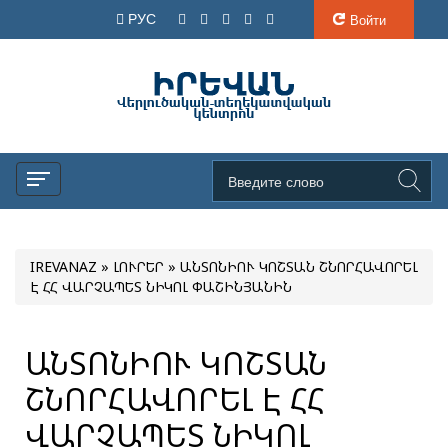
РУС
Войти
IREVANAZ
»
ԼՈՒՐԵՐ
» ԱՆՏՈՆԻՈՒ ԿՈՇՏԱՆ ՇՆՈՐՀԱՎՈՐԵԼ
Է ՀՀ ՎԱՐՉԱՊԵՏ ՆԻԿՈԼ ՓԱՇԻՆՅԱՆԻՆ
ԱՆՏՈՆԻՈՒ ԿՈՇՏԱՆ
ՇՆՈՐՀԱՎՈՐԵԼ Է ՀՀ
ՎԱՐՉԱՊԵՏ ՆԻԿՈԼ