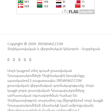
ԻՐԱԿԱՆԱՑՈՒՄԸ
ԱԴՐԲԵՋԱՆԸ ՄԱԿ-Ի ԱՆՎՏԱՆԳՈՒԹՅԱՆ
ԽՈՐՀՐԴՈՒՄ ՇԵՇՏԵԼ Է ԱԽ-Ի ԲԱՆԱՁԵՎԵՐԻ
ԿԱՏԱՐՄԱՆ ԱՆՀՐԱԺԵՇՏՈՒԹՅՈՒՆԸ
Copyright © 2009. IREVANAZ.COM
ՄԻԽԵԻԼ ԿԱՎԵԼԱՇՎԻԼԻ. ԱԴՐԲԵՋԱՆԸ, ԹՈՒՐՔԻԱՆ,
Տեղեկատվական և վերլուծական կենտրոն - Ադրբեջան
ԿԵՆՏՐՈՆԱԿԱՆ ԱՍԻԱՅԻ ԵՐԿՐՆԵՐԸ ԵՎ
ՉԻՆԱՍՏԱՆԸ ԲԱՐՁՐ ԵՆ ԳՆԱՀԱՏՈՒՄ ՎՐԱՍՏԱՆԻ
ԴԵՐԸ ՏԱՐԱԾԱՇՐՋԱՆՈՒՄ
Սույն կայքում տեղ գտած լրատվական
հրապարակումների հեղինակային իրավունքը
պատկանում է բացառապես IREVANAZ.COM
ՉԵՉԵԼԱՇՎԻԼԻՆ ԱԴՐԲԵՋԱՆ-ԳԵՐՄԱՆԻԱ ԵՐԿԿՈՂՄ
լրատվական-վերլուծական գործակալությանը։ Սույն
ՌԱԶՄԱՎԱՐԱԿԱՆ ԳՈՐԾԸՆԿԵՐՈՒԹՅԱՆ ՄԱՍԻՆ
կայքի բոլոր լրատվական հրապարակումները
անհատական օգտագործման համար են։
Տեղեկատվություն տարածող այլ միջոցներում սույն կայքի
հրապարակումների (մասնակի կամ ամբողջական)
ՈՒԿՐԱԻՆԱՅՈՒՄ ԱԴՐԲԵՋԱՆԱԿԱՆ ՍՓՅՈՒՌՔԻ
վերահրապարկման համար անհրաժեշտ է