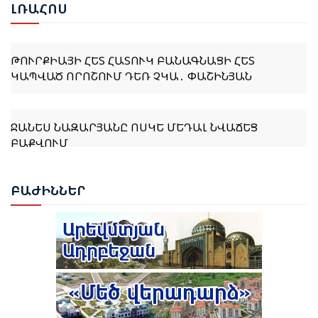
ԼՌԱ
ՀՈՍ
ԹՈՒՐՔԻԱՅԻ ՀԵՏ ՀԱՏՈՒԿ ԲԱՆԱԳՆԱՑԻ ՀԵՏ
ԿԱՊՎԱԾ ՈՐՈՇՈՒՄ ԴԵՌ ՉԿԱ․ ՓԱՇԻՆՅԱՆ
ՋԱՆԵՍ ՆԱԶԱՐՅԱՆԸ ՈՍԿԵ ՄԵԴԱԼ ՆՎԱՃԵՑ
ԲԱՔՎՈՒՄ
ԹՈՒՐՔԻԱՆ ԵՐԲԵՔ ՉԻ ԹՈՂՆԻ ԻՐ ԿԻՊՐԱԹՈՒՐՔ
ԲԱԺ
ԻՆՆԵՐ
ԵՂԲԱՅՐՆԵՐԻՆ ԵՎ ՔՈՒՅՐԵՐԻՆ ՄԵՆԱԿ․ ԷՐԴՈՂԱՆ
ԹՈՒՐՔԻԱՆ ՍԿՍԵԼ Է ԱՔՅԱՔԱ-ԳՅՈՒՄՐԻ ՀԱՏՎԱԾԻ
ՎԵՐԱԿԱՆԳՆՈՒՄԸ
ԲԱՔՎԻ ԴԱՏԱՐԱՆԸ ՇԱՐՈՒՆԱԿՈՒՄ Է ՔՆՆԵԼ ՀԱՅ