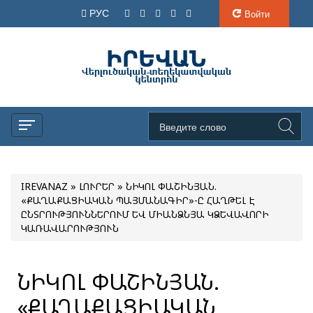
РУС
Войти
IREVANAZ
»
ԼՈՒՐԵՐ
» ՆԻԿՈԼ ՓԱՇԻՆՅԱՆ.
«ՔԱՂԱՔԱՑԻԱԿԱՆ ՊԱՅՄԱՆԱԳԻՐ»-Ը ՀԱՂԹԵԼ Է
ԸՆՏՐՈՒԹՅՈՒՆՆԵՐՈՒՄ ԵՎ ՄԻԱՆՁՆՅԱ ԿՁԵՎԱՎՈՐԻ
ԿԱՌԱՎԱՐՈՒԹՅՈՒՆ
ՆԻԿՈԼ ՓԱՇԻՆՅԱՆ.
«ՔԱՂԱՔԱՑԻԱԿԱՆ