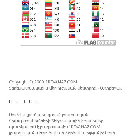
ԶԱՐԳԱՑՈՒՄԻՑ»
ՇԱՐՈՒՆԱԿՎՈՒՄ Է «ՄԵԾ ՎԵՐԱԴԱՐՁ» ԾՐԱԳՐԻ
ԻՐԱԿԱՆԱՑՈՒՄԸ
ԱԴՐԲԵՋԱՆԸ ՄԱԿ-Ի ԱՆՎՏԱՆԳՈՒԹՅԱՆ
ԽՈՐՀՐԴՈՒՄ ՇԵՇՏԵԼ Է ԱԽ-Ի ԲԱՆԱՁԵՎԵՐԻ
ԿԱՏԱՐՄԱՆ ԱՆՀՐԱԺԵՇՏՈՒԹՅՈՒՆԸ
Copyright © 2009. IREVANAZ.COM
ՄԻԽԵԻԼ ԿԱՎԵԼԱՇՎԻԼԻ. ԱԴՐԲԵՋԱՆԸ, ԹՈՒՐՔԻԱՆ,
Տեղեկատվական և վերլուծական կենտրոն - Ադրբեջան
ԿԵՆՏՐՈՆԱԿԱՆ ԱՍԻԱՅԻ ԵՐԿՐՆԵՐԸ ԵՎ
ՉԻՆԱՍՏԱՆԸ ԲԱՐՁՐ ԵՆ ԳՆԱՀԱՏՈՒՄ ՎՐԱՍՏԱՆԻ
ԴԵՐԸ ՏԱՐԱԾԱՇՐՋԱՆՈՒՄ
Սույն կայքում տեղ գտած լրատվական
հրապարակումների հեղինակային իրավունքը
պատկանում է բացառապես IREVANAZ.COM
ՉԵՉԵԼԱՇՎԻԼԻՆ ԱԴՐԲԵՋԱՆ-ԳԵՐՄԱՆԻԱ ԵՐԿԿՈՂՄ
լրատվական-վերլուծական գործակալությանը։ Սույն
ՌԱԶՄԱՎԱՐԱԿԱՆ ԳՈՐԾԸՆԿԵՐՈՒԹՅԱՆ ՄԱՍԻՆ