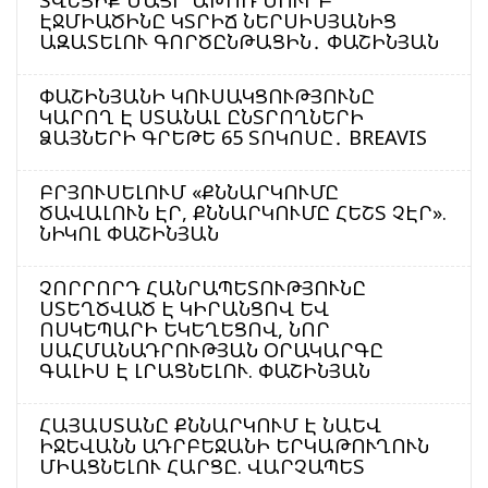
ԷՋՄԻԱԾԻՆԸ ԿՏՐԻՃ ՆԵՐՍԻՍՅԱՆԻՑ
ԱԶԱՏԵԼՈՒ ԳՈՐԾԸՆԹԱՑԻՆ․ ՓԱՇԻՆՅԱՆ
ՓԱՇԻՆՅԱՆԻ ԿՈՒՍԱԿՑՈՒԹՅՈՒՆԸ
ԿԱՐՈՂ Է ՍՏԱՆԱԼ ԸՆՏՐՈՂՆԵՐԻ
ՁԱՅՆԵՐԻ ԳՐԵԹԵ 65 ՏՈԿՈՍԸ․ BREAVIS
ԲՐՅՈՒՍԵԼՈՒՄ «ՔՆՆԱՐԿՈՒՄԸ
ԾԱՎԱԼՈՒՆ ԷՐ, ՔՆՆԱՐԿՈՒՄԸ ՀԵՇՏ ՉԷՐ».
ՆԻԿՈԼ ՓԱՇԻՆՅԱՆ
ՉՈՐՐՈՐԴ ՀԱՆՐԱՊԵՏՈՒԹՅՈՒՆԸ
ՍՏԵՂԾՎԱԾ Է ԿԻՐԱՆՑՈՎ ԵՎ
ՈՍԿԵՊԱՐԻ ԵԿԵՂԵՑՈՎ, ՆՈՐ
ՍԱՀՄԱՆԱԴՐՈՒԹՅԱՆ ՕՐԱԿԱՐԳԸ
ԳԱԼԻՍ Է ԼՐԱՑՆԵԼՈՒ. ՓԱՇԻՆՅԱՆ
ՀԱՅԱՍՏԱՆԸ ՔՆՆԱՐԿՈՒՄ Է ՆԱԵՎ
ԻՋԵՎԱՆՆ ԱԴՐԲԵՋԱՆԻ ԵՐԿԱԹՈՒՂՈՒՆ
ՄԻԱՑՆԵԼՈՒ ՀԱՐՑԸ. ՎԱՐՉԱՊԵՏ