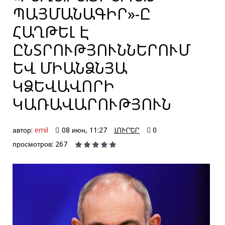
ՊԱՅՄԱՆԱԳԻՐ»-Ը
ՀԱՂԹԵԼ Է
ԸՆՏՐՈՒԹՅՈՒՆՆԵՐՈՒՄ
ԵՎ ՄԻԱՆՁՆՅԱ
ԿՁԵՎԱՎՈՐԻ
ԿԱՌԱՎԱՐՈՒԹՅՈՒՆ
автор:
emil
08 июн, 11:27
ԼՈՒՐԵՐ
0
просмотров: 267