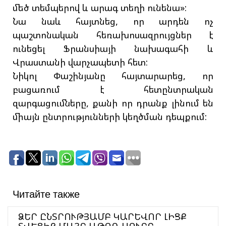
մեծ տեմպերով և արագ տեղի ունենա»:
Նա նաև հայտնեց, որ արդեն ոչ
պաշտոնական հեռախոսազրույցներ է
ունեցել Ֆրանսիայի նախագահի և
Վրաստանի վարչապետի հետ:
Նիկոլ Փաշինյանը հայտարարեց, որ
բացառում է հետընտրական
զարգացումները, քանի որ դրանք լինում են
միայն ընտրությունների կեղծման դեպքում:
Читайте также
ՁԵՐ ԸՆՏՐՈՒԹՅԱՄԲ ԿԱՐԵՎՈՐ ԼԻՑՔ
ՏՎԵՑԻՔ ՄԱՅՐ ԱԹՈՌ ՍՈՒՐԲ