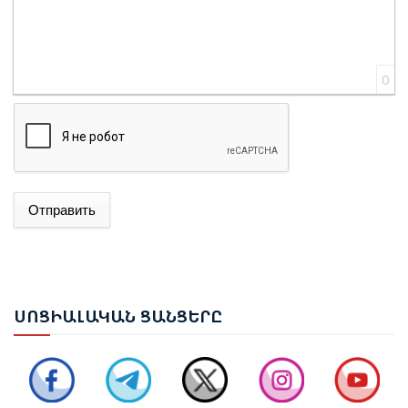
0
Отправить
ՌՈՒԲԵՆ ՌՈՒԲԻՆՅԱՆԸ ԸՆՏՐՎԵՑ ԱԺ ՆԱԽԱԳԱՀ
ՆԱԽԱԳԱՀ ՎԱՀԱԳՆ ԽԱՉԱՏՈՒՐՅԱՆԸ ՍՏՈՐԱԳՐԵՑ
ՆԻԿՈԼ ՓԱՇԻՆՅԱՆԻՆ ՎԱՐՉԱՊԵՏ ՆՇԱՆԱԿԵԼՈՒ
ՍՈՑ
ԻԱԼԱԿԱՆ ՑԱՆՑԵՐԸ
ՄԱՍԻՆ ՀՐԱՄԱՆԱԳԻՐԸ
ԻԼՀԱՄ ԱԼԻԵՎ. ԿԵՆՏՐՈՆԱԿԱՆ ԱՍԻԱՅԻ ԵՐԿՐՆԵՐԻ