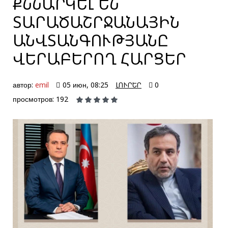
ՔՆՆԱՐԿԵԼ ԵՆ
ՏԱՐԱԾԱՇՐՋԱՆԱՅԻՆ
ԱՆՎՏԱՆԳՈՒԹՅԱՆԸ
ՎԵՐԱԲԵՐՈՂ ՀԱՐՑԵՐ
автор:
emil
05 июн, 08:25
ԼՈՒՐԵՐ
0
просмотров: 192