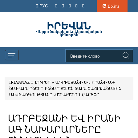
РУС
Войти
IREVANAZ
»
ԼՈՒՐԵՐ
» ԱԴՐԲԵՋԱՆԻ ԵՎ ԻՐԱՆԻ ԱԳ
ՆԱԽԱՐԱՐՆԵՐԸ ՔՆՆԱՐԿԵԼ ԵՆ ՏԱՐԱԾԱՇՐՋԱՆԱՅԻՆ
ԱՆՎՏԱՆԳՈՒԹՅԱՆԸ ՎԵՐԱԲԵՐՈՂ ՀԱՐՑԵՐ
ԱԴՐԲԵՋԱՆԻ ԵՎ ԻՐԱՆԻ
ԱԳ ՆԱԽԱՐԱՐՆԵՐԸ