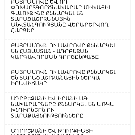
ԲԱՅՐԱՄՈՎԸ ԵՎ ՌԴ
ՓՈԽԱՐՏԳՈՐԾՆԱԽԱՐԱՐ ՄԻԽԱՅԻԼ
ԳԱԼՈՒԶԻՆԸ ՔՆՆԱՐԿԵԼ ԵՆ
ՏԱՐԱԾԱՇՐՋԱՆԱՅԻՆ
ԱՆՎՏԱՆԳՈՒԹՅԱՆԸ ՎԵՐԱԲԵՐՎՈՂ
ՀԱՐՑԵՐ
ԲԱՅՐԱՄՈՎՆ ՈՒ ԼԱՎՐՈՎԸ ՔՆՆԱՐԿԵԼ
ԵՆ ՀԱՅԱՍՏԱՆ - ԱԴՐԲԵՋԱՆ
ԿԱՐԳԱՎՈՐՄԱՆ ԳՈՐԾԸՆԹԱՑԸ
ԲԱՅՐԱՄՈՎՆ ՈՒ ԼԱՎՐՈՎԸ ՔՆՆԱՐԿԵԼ
ԵՆ ՏԱՐԱԾԱՇՐՋԱՆԱՅԻՆ ՆԵՐԿԱ
ԻՐԱՎԻՃԱԿԸ
ԱԴՐԲԵՋԱՆԻ ԵՎ ԻՐԱՆԻ ԱԳ
ՆԱԽԱՐԱՐՆԵՐԸ ՔՆՆԱՐԿԵԼ ԵՆ ԱՌԿԱ
ԽՆԴԻՐՆԵՐՆ ՈՒ
ՏԱՐԱՁԱՅՆՈՒԹՅՈՒՆՆԵՐԸ
ԱԴՐԲԵՋԱՆԻ ԵՎ ԹՈՒՐՔԻԱՅԻ