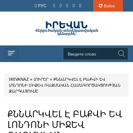
РУС
Войти
IREVANAZ
»
ԼՈՒՐԵՐ
» ՔՆՆԱՐԿՎԵԼ Է ԲԱՔՎԻ ԵՎ
ԼՈՆԴՈՆԻ ՄԻՋԵՎ ՌԱԶՄԱԿԱՆ ՀԱՄԱԳՈՐԾԱԿՑՈՒԹՅԱՆ
ԶԱՐԳԱՑՈՒՄԸ
ՔՆՆԱՐԿՎԵԼ Է ԲԱՔՎԻ ԵՎ
ԼՈՆԴՈՆԻ ՄԻՋԵՎ