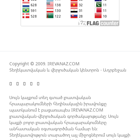
ԿՅԱՆՔԻ ԿՈՉՄԱՆ ՇԱՆՍԵՐՆ ԱՅՍ ՊԱՀԻՆ
ՀԱՊԿ-Ի ՄԱՍՆԱԿՑՈՒԹՅՈՒՆԸ ՂԱՐԱԲԱՂՅԱՆ
ՀԱԿԱՄԱՐՏՈՒԹՅԱՆՆ ԱՆՀՆԱՐ ԷՐ․ ԶԱԽԱՐՈՎԱ
ԻՐԱՆԱԿԱՆ ԵՐԿՈՒ ԼՐԱՏՎԱՄԻՋՈՑԻ
ԳՈՐԾՈՒՆԵՈՒԹՅՈՒՆ ԱԴՐԲԵՋԱՆՈՒՄ ԱՆՕՐԻՆԱԿԱՆ
Copyright © 2009. IREVANAZ.COM
Տեղեկատվական և վերլուծական կենտրոն - Ադրբեջան
Է ՃԱՆԱՉՎԵԼ
ՆԱԽԱԳԱՀ ԻԼՀԱՄ ԱԼԻԵՎԸ ՇՆՈՐՀԱՎՈՐԵԼ Է ԻՐ
Սույն կայքում տեղ գտած լրատվական
ՄԱԼԴԻՎՑԻ ԳՈՐԾԸՆԿԵՐ ՄՈՀԱՄՄԵԴ ՄՈՒԻԶԱՅԻՆ.
հրապարակումների հեղինակային իրավունքը
«ՄԵՆՔ ԳՈՀ ԵՆՔ ԱԴՐԲԵՋԱՆԻ ԵՎ ՄԱԼԴԻՎՆԵՐԻ
պատկանում է բացառապես IREVANAZ.COM
ՄԻՋԵՎ ՀԱՐԱԲԵՐՈՒԹՅՈՒՆՆԵՐԻ ԴԻՆԱՄԻԿ
լրատվական-վերլուծական գործակալությանը։ Սույն
ԶԱՐԳԱՑՈՒՄԻՑ»
կայքի բոլոր լրատվական հրապարակումները
անհատական օգտագործման համար են։
Տեղեկատվություն տարածող այլ միջոցներում սույն կայքի