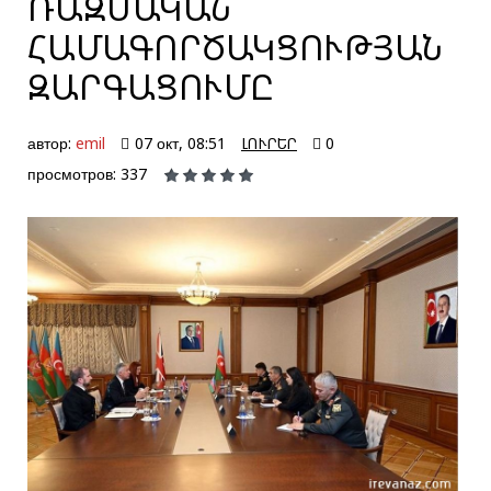
ՌԱԶՄԱԿԱՆ
ՀԱՄԱԳՈՐԾԱԿՑՈՒԹՅԱՆ
ԶԱՐԳԱՑՈՒՄԸ
автор:
emil
07 окт, 08:51
ԼՈՒՐԵՐ
0
просмотров: 337