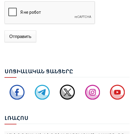
Отправить
ԱԴՐԲԵՋԱՆԻ ԱԳ ՆԱԽԱՐԱՐ ՋԵՅՀՈՒՆ ԲԱՅՐԱՄՈՎԸ
ՊԱՇՏՈՆԱԿԱՆ ԱՅՑՈՎ ԺԱՄԱՆԵԼ Է ՈՒԿՐԱԻՆԱ
ԵՐԵՎԱՆՈՒՄ ԿԱՅԱՑԵԼ Է ԱՆԻԻ ԿԱՄՐՋԻ
ՍՈՑ
ԻԱԼԱԿԱՆ ՑԱՆՑԵՐԸ
ՎԵՐԱԿԱՆԳՆՄԱՆ ՀԱՐՑԵՐՈՎ ՀԱՅԱՍՏԱՆ-ԹՈՒՐՔԻԱ
ԱՇԽԱՏԱՆՔԱՅԻՆ ԽՄԲԻ ՀԱՆԴԻՊՈՒՄԸ
ՔՆՆԱՐԿՎԵԼ Է ՀՀ ԿԱՌԱՎԱՐՈՒԹՅԱՆ 2026–2031
ԹՎԱԿԱՆՆԵՐԻ ԾՐԱԳՐԻ ՆԱԽԱԳԻԾԸ
ԼՌԱ
ՀՈՍ
«ՄԵՆՔ ԴՐԱԿԱՆ ԵՆՔ ԳՆԱՀԱՏՈՒՄ ԱՅՆ ՓԱՍՏԸ, ՈՐ