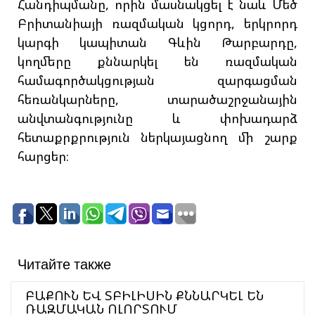
Հանդիպմանը, որին մասնակցել է նաև Մեծ
Բրիտանիայի ռազմական կցորդ, երկրորդ
կարգի կապիտան Գևին Թարբարդը,
կողմերը քննարկել են ռազմական
համագործակցության զարգացման
հեռանկարները, տարածաշրջանային
անվտանգությունը և փոխադարձ
հետաքրքրություն ներկայացնող մի շարք
հարցեր։
Читайте также
ԲԱՔՈՒՆ ԵՎ ՏԲԻԼԻՍԻՆ ՔՆՆԱՐԿԵԼ ԵՆ
ՌԱԶՄԱԿԱՆ ՈԼՈՐՏՈՒՄ