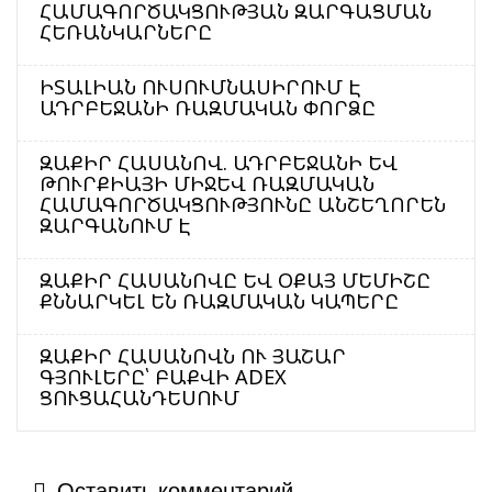
ՀԱՄԱԳՈՐԾԱԿՑՈՒԹՅԱՆ ԶԱՐԳԱՑՄԱՆ
ՀԵՌԱՆԿԱՐՆԵՐԸ
ԻՏԱԼԻԱՆ ՈՒՍՈՒՄՆԱՍԻՐՈՒՄ Է
ԱԴՐԲԵՋԱՆԻ ՌԱԶՄԱԿԱՆ ՓՈՐՁԸ
ԶԱՔԻՐ ՀԱՍԱՆՈՎ. ԱԴՐԲԵՋԱՆԻ ԵՎ
ԹՈՒՐՔԻԱՅԻ ՄԻՋԵՎ ՌԱԶՄԱԿԱՆ
ՀԱՄԱԳՈՐԾԱԿՑՈՒԹՅՈՒՆԸ ԱՆՇԵՂՈՐԵՆ
ԶԱՐԳԱՆՈՒՄ Է
ԶԱՔԻՐ ՀԱՍԱՆՈՎԸ ԵՎ ՕՔԱՅ ՄԵՄԻՇԸ
ՔՆՆԱՐԿԵԼ ԵՆ ՌԱԶՄԱԿԱՆ ԿԱՊԵՐԸ
ԶԱՔԻՐ ՀԱՍԱՆՈՎՆ ՈՒ ՅԱՇԱՐ
ԳՅՈՒԼԵՐԸ՝ ԲԱՔՎԻ ADEX
ՑՈՒՑԱՀԱՆԴԵՍՈՒՄ
Оставить комментарий