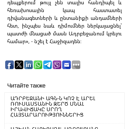
դեպքերում թույլ չեն տալիս հանդիպել և
հեռախոսային կապ հաստատել
դիվանագետների և ընտանիքի անդամների
հետ, ինչպես նաև դիմումներ ներկայացնել՝
պատժի մնացած մասն Ադրբեջանում կրելու
համար», - նշել է Հաջիզադեն։
Читайте также
ԱԴՐԲԵՋԱՆԻ ԱԳՆ-Ն ԿՈՉ Է ԱՐԵԼ
ՌՈՒՍԱՍՏԱՆԻՆ ԶԵՐԾ ՄՆԱԼ
ԻՐԱՎԻՃԱԿԸ ՍՐՈՂ
ՀԱՅՏԱՐԱՐՈՒԹՅՈՒՆՆԵՐԻՑ