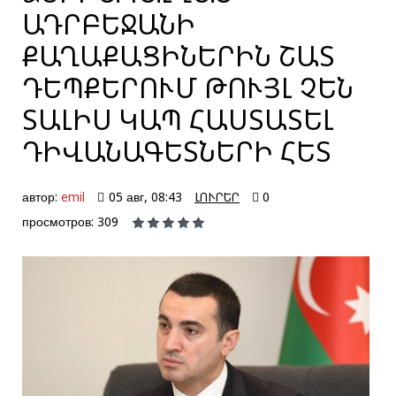
ԱԴՐԲԵՋԱՆԻ
ՔԱՂԱՔԱՑԻՆԵՐԻՆ ՇԱՏ
ԴԵՊՔԵՐՈՒՄ ԹՈՒՅԼ ՉԵՆ
ՏԱԼԻՍ ԿԱՊ ՀԱՍՏԱՏԵԼ
ԴԻՎԱՆԱԳԵՏՆԵՐԻ ՀԵՏ
автор:
emil
05 авг, 08:43
ԼՈՒՐԵՐ
0
просмотров: 309