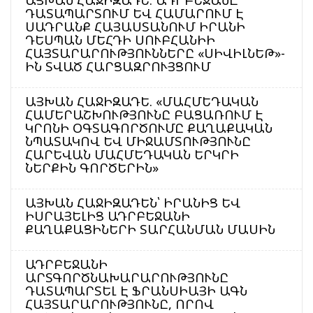
ԱՅԽԱՆ ՀԱՋԻԶԱԴԵ. ԱԴՐԲԵՋԱՆԸ
ԴԱՏԱՊԱՐՏՈՒՄ ԵՎ ՀԱՄԱՐՈՒՄ Է
ՍԱԴՐԱՆՔ ՀԱՅԱՍՏԱՆՈՒՄ ԻՐԱՆԻ
ԴԵՍՊԱՆ ՄԵՀԴԻ ՍՈՒԲՀԱՆԻԻ
ՀԱՅՏԱՐԱՐՈՒԹՅՈՒՆՆԵՐԸ «ՍԻՎԻԼՆԵԹ»-
ԻՆ ՏՎԱԾ ՀԱՐՑԱԶՐՈՒՅՑՈՒՄ
ԱՅԽԱՆ ՀԱՋԻԶԱԴԵ. «ՄԱՀՄԵԴԱԿԱՆ
ՀԱՄԵՐԱՇԽՈՒԹՅՈՒՆԸ ԲԱՑԱՌՈՒՄ Է
ԿՐՈՆԻ ՕԳՏԱԳՈՐԾՈՒՄԸ ՔԱՂԱՔԱԿԱՆ
ՆՊԱՏԱԿՈՎ ԵՎ ՄԻՋԱՄՏՈՒԹՅՈՒՆԸ
ՀԱՐԵՎԱՆ ՄԱՀՄԵԴԱԿԱՆ ԵՐԿՐԻ
ՆԵՐՔԻՆ ԳՈՐԾԵՐԻՆ»
ԱՅԽԱՆ ՀԱՋԻԶԱԴԵՆ՝ ԻՐԱՆԻՑ ԵՎ
ԻՍՐԱՅԵԼԻՑ ԱԴՐԲԵՋԱՆԻ
ՔԱՂԱՔԱՑԻՆԵՐԻ ՏԱՐՀԱՆՄԱՆ ՄԱՍԻՆ
ԱԴՐԲԵՋԱՆԻ
ԱՐՏԳՈՐԾՆԱԽԱՐԱՐՈՒԹՅՈՒՆԸ
ԴԱՏԱՊԱՐՏԵԼ Է ՖՐԱՆՍԻԱՅԻ ԱԳՆ
ՀԱՅՏԱՐԱՐՈՒԹՅՈՒՆԸ, ՈՐՈՎ