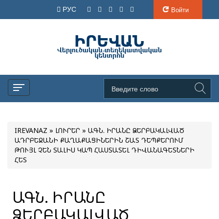
РУС
Войти
IREVANAZ
»
ԼՈՒՐԵՐ
» ԱԳՆ. ԻՐԱՆԸ ՁԵՐԲԱԿԱԼՎԱԾ
ԱԴՐԲԵՋԱՆԻ ՔԱՂԱՔԱՑԻՆԵՐԻՆ ՇԱՏ ԴԵՊՔԵՐՈՒՄ
ԹՈՒՅԼ ՉԵՆ ՏԱԼԻՍ ԿԱՊ ՀԱՍՏԱՏԵԼ ԴԻՎԱՆԱԳԵՏՆԵՐԻ
ՀԵՏ
ԱԳՆ. ԻՐԱՆԸ
ՁԵՐԲԱԿԱԼՎԱԾ