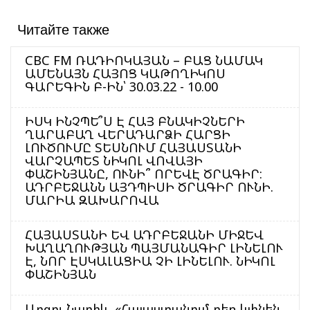
Читайте также
CBC FM ՌԱԴԻՈԿԱՅԱՆ – ԲԱՑ ՆԱՄԱԿ
ԱՄԵՆԱՅՆ ՀԱՅՈՑ ԿԱԹՈՂԻԿՈՍ
ԳԱՐԵԳԻՆ Բ-ԻՆ՝ 30.03.22 - 10.00
ԻՍԿ ԻՆՉՊԵ՞Ս Է ՀԱՅ ԲՆԱԿԻՉՆԵՐԻ
ՂԱՐԱԲԱՂ ՎԵՐԱԴԱՐՁԻ ՀԱՐՑԻ
ԼՈՒԾՈՒՄԸ ՏԵՍՆՈՒՄ ՀԱՅԱՍՏԱՆԻ
ՎԱՐՉԱՊԵՏ ՆԻԿՈԼ ՎՈՎԱՅԻ
ՓԱՇԻՆՅԱՆԸ, ՈՒՆԻ՞ ՈՐԵՎԷ ԾՐԱԳԻՐ:
ԱԴՐԲԵՋԱՆՆ ԱՅԴՊԻՍԻ ԾՐԱԳԻՐ ՈՒՆԻ.
ՄԱՐԻԱ ԶԱԽԱՐՈՎԱ
ՀԱՅԱՍՏԱՆԻ ԵՎ ԱԴՐԲԵՋԱՆԻ ՄԻՋԵՎ
ԽԱՂԱՂՈՒԹՅԱՆ ՊԱՅՄԱՆԱԳԻՐ ԼԻՆԵԼՈՒ
Է, ՆՈՐ ԷՍԿԱԼԱՑԻԱ ՉԻ ԼԻՆԵԼՈՒ. ՆԻԿՈԼ
ՓԱՇԻՆՅԱՆ
Արզու Նաղիև. «Հայաստանում դեռ կլինեն