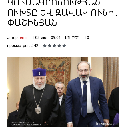
ԿՈՒՍԱԿՐՈՆՈՒԹՅԱՆ
ՈՒԽՏԸ ԵՎ ԶԱՎԱԿ ՈՒՆԻ․
ՓԱՇԻՆՅԱՆ
автор:
emil
03 июн, 09:01
ԼՈՒՐԵՐ
0
просмотров: 542