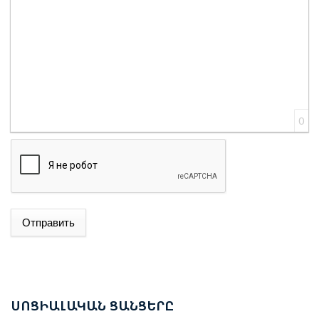
0
Отправить
ԱԴՐԲԵՋԱՆԻ ԱԳ ՆԱԽԱՐԱՐ ՋԵՅՀՈՒՆ ԲԱՅՐԱՄՈՎԸ
ՊԱՇՏՈՆԱԿԱՆ ԱՅՑՈՎ ԺԱՄԱՆԵԼ Է ՈՒԿՐԱԻՆԱ
ԵՐԵՎԱՆՈՒՄ ԿԱՅԱՑԵԼ Է ԱՆԻԻ ԿԱՄՐՋԻ
ՍՈՑ
ԻԱԼԱԿԱՆ ՑԱՆՑԵՐԸ
ՎԵՐԱԿԱՆԳՆՄԱՆ ՀԱՐՑԵՐՈՎ ՀԱՅԱՍՏԱՆ-ԹՈՒՐՔԻԱ