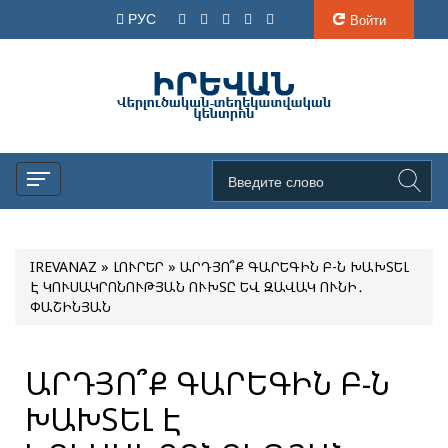
РУС
Войти
IREVANAZ
»
ԼՈՒՐԵՐ
» ԱՐԴՅՈ՞Ք ԳԱՐԵԳԻՆ Բ-Ն ԽԱԽՏԵԼ
Է ԿՈՒՍԱԿՐՈՆՈՒԹՅԱՆ ՈՒԽՏԸ ԵՎ ԶԱՎԱԿ ՈՒՆԻ․
ՓԱՇԻՆՅԱՆ
ԱՐԴՅՈ՞Ք ԳԱՐԵԳԻՆ Բ-Ն
ԽԱԽՏԵԼ Է