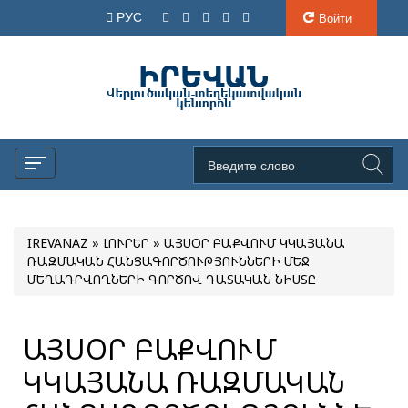
РУС
Войти
IREVANAZ
»
ԼՈՒՐԵՐ
» ԱՅՍՕՐ ԲԱՔՎՈՒՄ ԿԿԱՅԱՆԱ
ՌԱԶՄԱԿԱՆ ՀԱՆՑԱԳՈՐԾՈՒԹՅՈՒՆՆԵՐԻ ՄԵՋ
ՄԵՂԱԴՐՎՈՂՆԵՐԻ ԳՈՐԾՈՎ ԴԱՏԱԿԱՆ ՆԻՍՏԸ
ԱՅՍՕՐ ԲԱՔՎՈՒՄ
ԿԿԱՅԱՆԱ ՌԱԶՄԱԿԱՆ