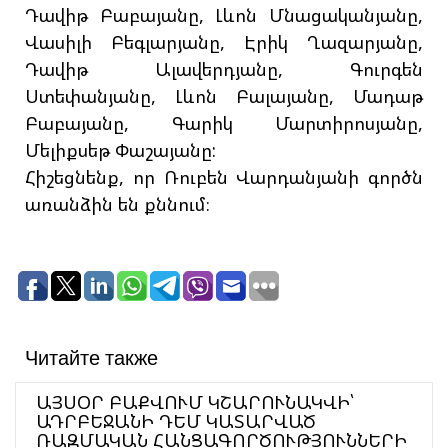
Դավիթ Բաբայանը, Լևոն Մնացականյանը,
Վասիլի Բեգլարյանը, Էրիկ Ղազարյանը,
Դավիթ Ալավերդյանը, Գուրգեն
Ստեփանյանը, Լևոն Բալայանը, Մադաթ
Բաբայանը, Գարիկ Մարտիրոսյանը,
Մելիքսեթ Փաշայանը:
Հիշեցնենք, որ Ռուբեն Վարդանյանի գործն
առանձին են քննում։
Читайте также
ԱՅՍՕՐ ԲԱՔՎՈՒՄ ԿՇԱՐՈՒՆԱԿՎԻ՝
ԱԴՐԲԵՋԱՆԻ ԴԵՄ ԿԱՏԱՐՎԱԾ
ՌԱԶՄԱԿԱՆ ՀԱՆՑԱԳՈՐԾՈՒԹՅՈՒՆՆԵՐԻ