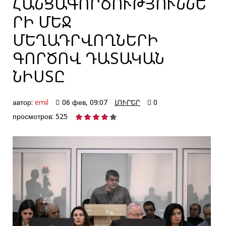
ՀԱՆՑԱԳՈՐԾՈՒԹՅՈՒՆՆԵ
ՐԻ ՄԵՋ
ՄԵՂԱԴՐՎՈՂՆԵՐԻ
ԳՈՐԾՈՎ ԴԱՏԱԿԱՆ
ՆԻՍՏԸ
автор:
emil
06 фев, 09:07
ԼՈՒՐԵՐ
0
просмотров: 525