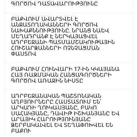
ԳՈՐԾՈՎ ԴԱՏԱՎԱՐՈՒԹՅՈՒՆԸ
ԲԱՔՎՈՒՄ ԱՎԱՐՏՎԵԼ Է
ԱՆՋԱՏՈՂԱԿԱՆՆԵՐԻ ԳՈՐԾՈՎ
ՆԱԽԱՔՆՆՈՒԹՅՈՒՆԸ. ՆՐԱՆՑ ՆԱԵՎ
ՄԵՂԱԴՐԱՆՔ Է ՆԵՐԿԱՅԱՑՎԵԼ
ԱԴՐԲԵՋԱՆԻ ՊԱՏՄԱՄՇԱԿՈՒԹԱՅԻՆ
ՀՈՒՇԱՐՁԱՆՆԵՐԻ ՈՉՆՉԱՑՄԱՆ
ՓԱՍՏՈՎ
ԲԱՔՎՈՒՄ ՀՈՒՆՎԱՐԻ 17-ԻՆ ԿԿԱՅԱՆԱ
ՀԱՅ ՌԱԶՄԱԿԱՆ ՀԱՆՑԱԳՈՐԾՆԵՐԻ
ԳՈՐԾՈՎ ԱՌԱՋԻՆ ՆԻՍՏԸ
ԱԴՐԲԵՋԱՆԱԿԱՆ ՊԱՇՏՈՆԱԿԱՆ
ԱՂԲՅՈՒՐՆԵՐԸ ՀԱՍՏԱՏՈՒՄ ԵՆ՝
ԱՐԿԱԴԻ ՂՈՒԿԱՍՅԱՆԸ, ԲԱԿՈ
ՍԱՀԱԿՅԱՆԸ, ԴԱՎԻԹ ԻՇԽԱՆՅԱՆԸ ԵՎ
ԱՐԱՅԻԿ ՀԱՐՈՒԹՅՈՒՆՅԱՆԸ
ՁԵՐԲԱԿԱԼՎԵԼ ԵՎ ՏԵՂԱՓՈԽՎԵԼ ԵՆ
ԲԱՔՈՒ