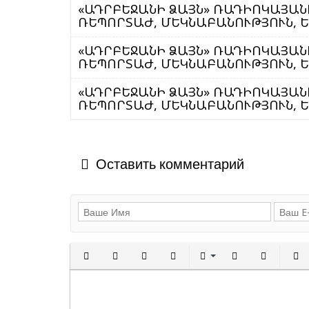
«ԱԴՐԲԵՋԱՆԻ ՁԱՅՆ» ՌԱԴԻՈԿԱՅԱՆԻ
ՌԵՊՈՐՏԱԺ, ՄԵԿՆԱԲԱՆՈՒԹՅՈՒՆ, ԵՐ
«ԱԴՐԲԵՋԱՆԻ ՁԱՅՆ» ՌԱԴԻՈԿԱՅԱՆԻ
ՌԵՊՈՐՏԱԺ, ՄԵԿՆԱԲԱՆՈՒԹՅՈՒՆ, ԵՐ
«ԱԴՐԲԵՋԱՆԻ ՁԱՅՆ» ՌԱԴԻՈԿԱՅԱՆԻ
ՌԵՊՈՐՏԱԺ, ՄԵԿՆԱԲԱՆՈՒԹՅՈՒՆ, ԵՐ
Оставить комментарий
Полужирный
Курсив
Подчеркнутый
Зачеркнутый
Выравнивани
Нумерованн
Марки