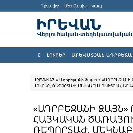
Գլխավոր
Մեր մասին
Կապ
ԼՈՒՐԵՐ
ԱՐԵՎՄՏՅԱՆ ԱԴՐԲԵՋԱ
IREVANAZ
»
Ադրբեջանի ձայնը
» «ԱԴՐԲԵՋԱՆԻ 
ԼՈՒՐԵՐ, ՌԵՊՈՐՏԱԺ, ՄԵԿՆԱԲԱՆՈՒԹՅՈՒՆ, ԵՐԱԺՇ
«ԱԴՐԲԵՋԱՆԻ ՁԱՅՆ»
ՀԱՅԿԱԿԱՆ ԾԱՌԱՅՈՒԹ
ՌԵՊՈՐՏԱԺ, ՄԵԿՆԱԲ