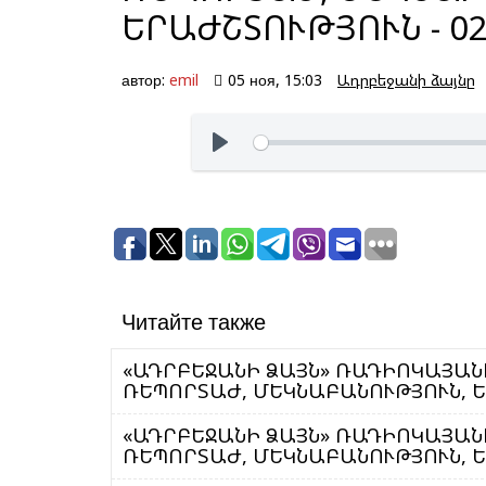
ԵՐԱԺՇՏՈՒԹՅՈՒՆ - 02
автор:
emil
05 ноя, 15:03
Ադրբեջանի ձայնը
Читайте также
«ԱԴՐԲԵՋԱՆԻ ՁԱՅՆ» ՌԱԴԻՈԿԱՅԱՆԻ
ՌԵՊՈՐՏԱԺ, ՄԵԿՆԱԲԱՆՈՒԹՅՈՒՆ, ԵՐԱ
«ԱԴՐԲԵՋԱՆԻ ՁԱՅՆ» ՌԱԴԻՈԿԱՅԱՆԻ
ՌԵՊՈՐՏԱԺ, ՄԵԿՆԱԲԱՆՈՒԹՅՈՒՆ, ԵՐԱ