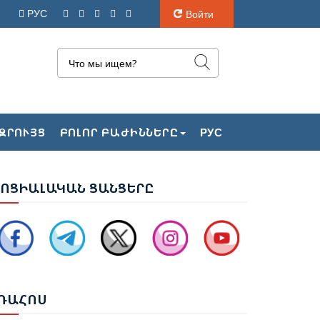
РУС
Войти
ԱՔՎԻ ԴԱՏԱՐԱՆԸ ՇԱՐՈՒՆԱԿՈՒՄ Է ՔՆՆԵԼ
ԶՐՈՒՅՑ
ԲՈԼՈՐ ԲԱԺԻՆՆԵՐԸ
РУС
ԱՅ ՔԱՂԱՔԱՑԻՆԵՐԻ ՎԵՐԱԲԵՐՅԱԼ
ԻՄՈՒՄՆԵՐԸ
ՈՑ
ԻԱԼԱԿԱՆ ՑԱՆՑԵՐԸ
ԱՋԻԶԱԴԵՆ՝ ԶԱԽԱՐՈՎԱՅԻՆ. ՊԵՏՔ Է ՎԵՐՋ
ՐՎԻ՝ ՌՈՒՍ-ՀԱՅԿԱԿԱՆ
ԱՐԱԲԵՐՈՒԹՅՈՒՆՆԵՐԻՆ ՎԵՐԱԲԵՐՈՂ
ԱՐՑԵՐԸ ԱԴՐԲԵՋԱՆԻ ՆԿԱՏՄԱՄԲ
ԵԿՆԱԲԱՆԵԼՈՒ ՊՐԱԿՏԻԿԱՅԻՆ
ՌԱ
ՀՈՍ