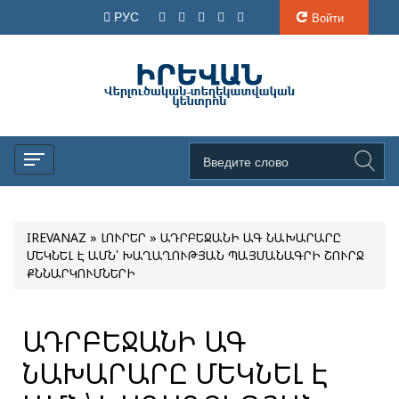
РУС
Войти
IREVANAZ
»
ԼՈՒՐԵՐ
» ԱԴՐԲԵՋԱՆԻ ԱԳ ՆԱԽԱՐԱՐԸ
ՄԵԿՆԵԼ Է ԱՄՆ՝ ԽԱՂԱՂՈՒԹՅԱՆ ՊԱՅՄԱՆԱԳՐԻ ՇՈՒՐՋ
ՔՆՆԱՐԿՈՒՄՆԵՐԻ
ԱԴՐԲԵՋԱՆԻ ԱԳ
ՆԱԽԱՐԱՐԸ ՄԵԿՆԵԼ Է