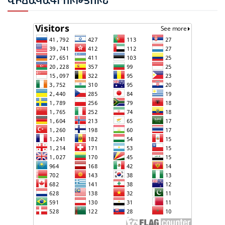
ՎԻՃ
ԱԿԱԳՐՈՒԹՅՈՒՆ
ԳՈՐԾՈՒՆԵՈՒԹՅՈՒՆ ԱԴՐԲԵՋԱՆՈՒՄ ԱՆՕՐԻՆԱԿԱՆ
Է ՃԱՆԱՉՎԵԼ
ՆԱԽԱԳԱՀ ԻԼՀԱՄ ԱԼԻԵՎԸ ՇՆՈՐՀԱՎՈՐԵԼ Է ԻՐ
ՄԱԼԴԻՎՑԻ ԳՈՐԾԸՆԿԵՐ ՄՈՀԱՄՄԵԴ ՄՈՒԻԶԱՅԻՆ.
«ՄԵՆՔ ԳՈՀ ԵՆՔ ԱԴՐԲԵՋԱՆԻ ԵՎ ՄԱԼԴԻՎՆԵՐԻ
ՄԻՋԵՎ ՀԱՐԱԲԵՐՈՒԹՅՈՒՆՆԵՐԻ ԴԻՆԱՄԻԿ
ԶԱՐԳԱՑՈՒՄԻՑ»
ՇԱՐՈՒՆԱԿՎՈՒՄ Է «ՄԵԾ ՎԵՐԱԴԱՐՁ» ԾՐԱԳՐԻ
ԻՐԱԿԱՆԱՑՈՒՄԸ