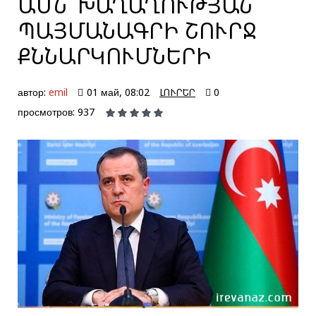
ԱՄՆ՝ ԽԱՂԱՂՈՒԹՅԱՆ
ՊԱՅՄԱՆԱԳՐԻ ՇՈՒՐՋ
ՔՆՆԱՐԿՈՒՄՆԵՐԻ
автор:
emil
01 май, 08:02
ԼՈՒՐԵՐ
0
просмотров: 937