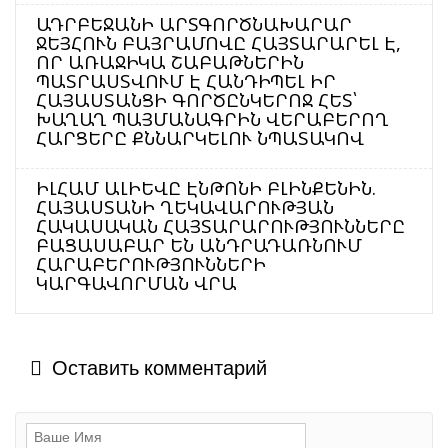
ԱԴՐԲԵՋԱՆԻ ԱՐՏԳՈՐԾՆԱԽԱՐԱՐ
ՋԵՅՀՈՒՆ ԲԱՅՐԱՄՈՎԸ ՀԱՅՏԱՐԱՐԵԼ Է,
ՈՐ ԱՌԱՋԻԿԱ ՇԱԲԱԹՆԵՐԻՆ
ՊԱՏՐԱՍՏՎՈՒՄ Է ՀԱՆԴԻՊԵԼ ԻՐ
ՀԱՅԱՍՏԱՆՑԻ ԳՈՐԾԸՆԿԵՐՈՋ ՀԵՏ՝
ԽԱՂԱՂ ՊԱՅՄԱՆԱԳՐԻՆ ՎԵՐԱԲԵՐՈՂ
ՀԱՐՑԵՐԸ ՔՆՆԱՐԿԵԼՈՒ ՆՊԱՏԱԿՈՎ
ԻԼՀԱՄ ԱԼԻԵՎԸ ԷՆԹՈՆԻ ԲԼԻՆՔԵՆԻՆ.
ՀԱՅԱՍՏԱՆԻ ՂԵԿԱՎԱՐՈՒԹՅԱՆ
ՀԱԿԱՍԱԿԱՆ ՀԱՅՏԱՐԱՐՈՒԹՅՈՒՆՆԵՐԸ
ԲԱՑԱՍԱԲԱՐ ԵՆ ԱՆԴՐԱԴԱՌՆՈՒՄ
ՀԱՐԱԲԵՐՈՒԹՅՈՒՆՆԵՐԻ
ԿԱՐԳԱՎՈՐՄԱՆ ՎՐԱ
Оставить комментарий
ԱԴՐԲԵՋԱՆԻ ԱԳ ՆԱԽԱՐԱՐ ՋԵՅՀՈՒՆ ԲԱՅՐԱՄՈՎԸ
ՊԱՇՏՈՆԱԿԱՆ ԱՅՑՈՎ ԺԱՄԱՆԵԼ Է ՈՒԿՐԱԻՆԱ