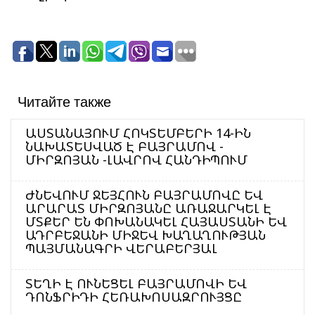
Читайте также
ԱՍՏԱՆԱՅՈՒՄ ՀՈԿՏԵՄԲԵՐԻ 14-ԻՆ
ՆԱԽԱՏԵՍՎԱԾ Է ԲԱՅՐԱՄՈՎ -
ՄԻՐԶՈՅԱՆ -ԼԱՎՐՈՎ ՀԱՆԴԻՊՈՒՄ
ԺՆԵՎՈՒՄ ՋԵՅՀՈՒՆ ԲԱՅՐԱՄՈՎԸ ԵՎ
ԱՐԱՐԱՏ ՄԻՐԶՈՅԱՆԸ ԱՌԱՋԱՐԿԵԼ Է
ՄՏՔԵՐ ԵՆ ՓՈԽԱՆԱԿԵԼ ՀԱՅԱՍՏԱՆԻ ԵՎ
ԱԴՐԲԵՋԱՆԻ ՄԻՋԵՎ ԽԱՂԱՂՈՒԹՅԱՆ
ՊԱՅՄԱՆԱԳՐԻ ՎԵՐԱԲԵՐՅԱԼ
ՏԵՂԻ Է ՈՒՆԵՑԵԼ ԲԱՅՐԱՄՈՎԻ ԵՎ
ԴՈՆՖՐԻԴԻ ՀԵՌԱԽՈՍԱԶՐՈՒՅՑԸ