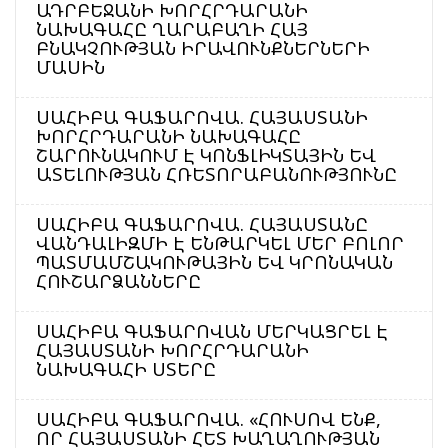
ԱԴՐԲԵՋԱՆԻ ԽՈՐՀՐԴԱՐԱՆԻ
ՆԱԽԱԳԱՀԸ ՂԱՐԱԲԱՂԻ ՀԱՅ
ԲՆԱԿՉՈՒԹՅԱՆ ԻՐԱՎՈՒՆՔՆԵՐՆԵՐԻ
ՄԱՍԻՆ
ՍԱՀԻԲԱ ԳԱՖԱՐՈՎԱ. ՀԱՅԱՍՏԱՆԻ
ԽՈՐՀՐԴԱՐԱՆԻ ՆԱԽԱԳԱՀԸ
ՇԱՐՈՒՆԱԿՈՒՄ Է ԿՈՆՖԼԻԿՏԱՅԻՆ ԵՎ
ԱՏԵԼՈՒԹՅԱՆ ՀՌԵՏՈՐԱԲԱՆՈՒԹՅՈՒՆԸ
ՍԱՀԻԲԱ ԳԱՖԱՐՈՎԱ. ՀԱՅԱՍՏԱՆԸ
ՎԱՆԴԱԼԻԶՄԻ Է ԵՆԹԱՐԿԵԼ ՄԵՐ ԲՈԼՈՐ
ՊԱՏՄԱՄՇԱԿՈՒԹԱՅԻՆ ԵՎ ԿՐՈՆԱԿԱՆ
ՀՈՒՇԱՐՁԱՆՆԵՐԸ
ՍԱՀԻԲԱ ԳԱՖԱՐՈՎԱՆ ՄԵՐԿԱՑՐԵԼ Է
ՀԱՅԱՍՏԱՆԻ ԽՈՐՀՐԴԱՐԱՆԻ
ՆԱԽԱԳԱՀԻ ՍՏԵՐԸ
ՍԱՀԻԲԱ ԳԱՖԱՐՈՎԱ. «ՀՈՒՍՈՎ ԵՆՔ,
ՈՐ ՀԱՅԱՍՏԱՆԻ ՀԵՏ ԽԱՂԱՂՈՒԹՅԱՆ