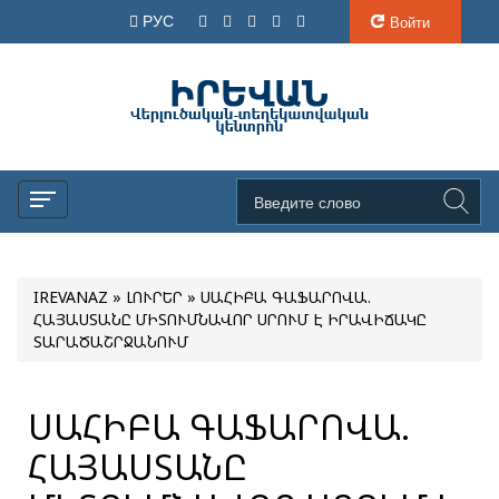
РУС
Войти
IREVANAZ
»
ԼՈՒՐԵՐ
» ՍԱՀԻԲԱ ԳԱՖԱՐՈՎԱ.
ՀԱՅԱՍՏԱՆԸ ՄԻՏՈՒՄՆԱՎՈՐ ՍՐՈՒՄ Է ԻՐԱՎԻՃԱԿԸ
ՏԱՐԱԾԱՇՐՋԱՆՈՒՄ
ՍԱՀԻԲԱ ԳԱՖԱՐՈՎԱ.
ՀԱՅԱՍՏԱՆԸ