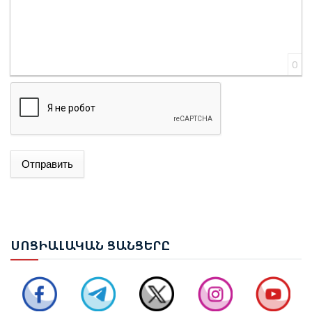
0
Отправить
ՌՈՒԲԵՆ ՌՈՒԲԻՆՅԱՆԸ ԸՆՏՐՎԵՑ ԱԺ ՆԱԽԱԳԱՀ
ՆԱԽԱԳԱՀ ՎԱՀԱԳՆ ԽԱՉԱՏՈՒՐՅԱՆԸ ՍՏՈՐԱԳՐԵՑ
ՆԻԿՈԼ ՓԱՇԻՆՅԱՆԻՆ ՎԱՐՉԱՊԵՏ ՆՇԱՆԱԿԵԼՈՒ
ՍՈՑ
ԻԱԼԱԿԱՆ ՑԱՆՑԵՐԸ
ՄԱՍԻՆ ՀՐԱՄԱՆԱԳԻՐԸ
ԻԼՀԱՄ ԱԼԻԵՎ. ԿԵՆՏՐՈՆԱԿԱՆ ԱՍԻԱՅԻ ԵՐԿՐՆԵՐԻ