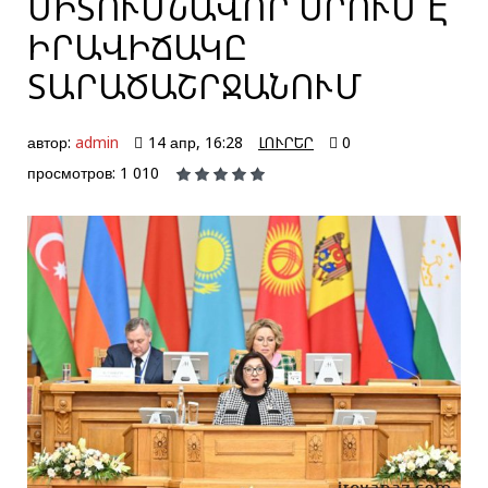
ՄԻՏՈՒՄՆԱՎՈՐ ՍՐՈՒՄ Է
ԻՐԱՎԻՃԱԿԸ
ՏԱՐԱԾԱՇՐՋԱՆՈՒՄ
автор:
admin
14 апр, 16:28
ԼՈՒՐԵՐ
0
просмотров: 1 010