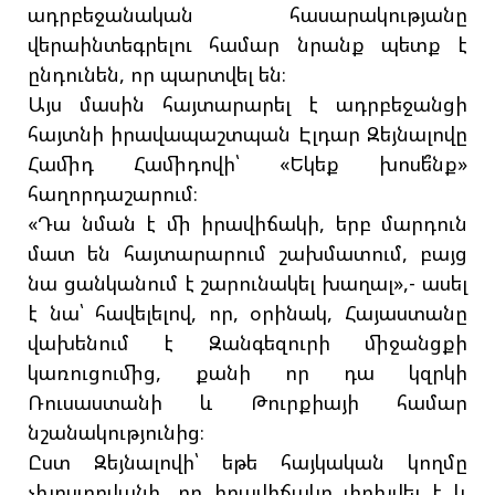
ադրբեջանական հասարակությանը
վերաինտեգրելու համար նրանք պետք է
ընդունեն, որ պարտվել են։
Այս մասին հայտարարել է ադրբեջանցի
հայտնի իրավապաշտպան Էլդար Զեյնալովը
Համիդ Համիդովի՝ «Եկեք խոսե՞նք»
հաղորդաշարում։
«Դա նման է մի իրավիճակի, երբ մարդուն
մատ են հայտարարում շախմատում, բայց
նա ցանկանում է շարունակել խաղալ»,- ասել
է նա՝ հավելելով, որ, օրինակ, Հայաստանը
վախենում է Զանգեզուրի միջանցքի
կառուցումից, քանի որ դա կզրկի
Ռուսաստանի և Թուրքիայի համար
նշանակությունից։
Ըստ Զեյնալովի՝ եթե հայկական կողմը
չխոստովանի, որ իրավիճակը փոխվել է և