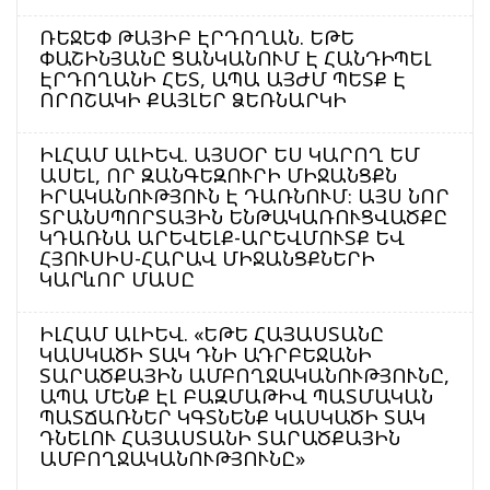
ՌԵՋԵՓ ԹԱՅԻԲ ԷՐԴՈՂԱՆ. ԵԹԵ
ՓԱՇԻՆՅԱՆԸ ՑԱՆԿԱՆՈՒՄ Է ՀԱՆԴԻՊԵԼ
ԷՐԴՈՂԱՆԻ ՀԵՏ, ԱՊԱ ԱՅԺՄ ՊԵՏՔ Է
ՈՐՈՇԱԿԻ ՔԱՅԼԵՐ ՁԵՌՆԱՐԿԻ
ԻԼՀԱՄ ԱԼԻԵՎ. ԱՅՍՕՐ ԵՍ ԿԱՐՈՂ ԵՄ
ԱՍԵԼ, ՈՐ ԶԱՆԳԵԶՈՒՐԻ ՄԻՋԱՆՑՔՆ
ԻՐԱԿԱՆՈՒԹՅՈՒՆ Է ԴԱՌՆՈՒՄ։ ԱՅՍ ՆՈՐ
ՏՐԱՆՍՊՈՐՏԱՅԻՆ ԵՆԹԱԿԱՌՈՒՑՎԱԾՔԸ
ԿԴԱՌՆԱ ԱՐԵՎԵԼՔ-ԱՐԵՎՄՈՒՏՔ ԵՎ
ՀՅՈՒՍԻՍ-ՀԱՐԱՎ ՄԻՋԱՆՑՔՆԵՐԻ
ԿԱՐևՈՐ ՄԱՍԸ
ԻԼՀԱՄ ԱԼԻԵՎ. «ԵԹԵ ՀԱՅԱՍՏԱՆԸ
ԿԱՍԿԱԾԻ ՏԱԿ ԴՆԻ ԱԴՐԲԵՋԱՆԻ
ՏԱՐԱԾՔԱՅԻՆ ԱՄԲՈՂՋԱԿԱՆՈՒԹՅՈՒՆԸ,
ԱՊԱ ՄԵՆՔ ԷԼ ԲԱԶՄԱԹԻՎ ՊԱՏՄԱԿԱՆ
ՊԱՏՃԱՌՆԵՐ ԿԳՏՆԵՆՔ ԿԱՍԿԱԾԻ ՏԱԿ
ԴՆԵԼՈՒ ՀԱՅԱՍՏԱՆԻ ՏԱՐԱԾՔԱՅԻՆ
ԱՄԲՈՂՋԱԿԱՆՈՒԹՅՈՒՆԸ»