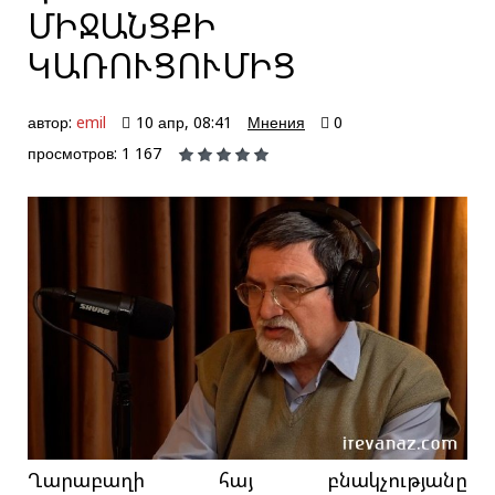
ՄԻՋԱՆՑՔԻ
ԿԱՌՈՒՑՈՒՄԻՑ
автор:
emil
10 апр, 08:41
Мнения
0
просмотров: 1 167
Ղարաբաղի հայ բնակչությանը