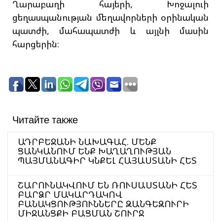
Ղարաբաղի հայերի, Խոջալուի
ցեղասպանության մեղավորների օրինական
պատժի, մահապատժի և այլնի մասին
հարցերին։
Читайте также
ԱԴՐԲԵՋԱՆԻ ՆԱԽԱԳԱՀ. ՄԵՆՔ
ՑԱՆԿԱՆՈՒՄ ԵՆՔ ԽԱՂԱՂՈՒԹՅԱՆ
ՊԱՅՄԱՆԱԳԻՐ ԿՆՔԵԼ ՀԱՅԱՍՏԱՆԻ ՀԵՏ
ՇԱՐՈՒՆԱԿՎՈՒՄ ԵՆ ՌՈՒՍԱՍՏԱՆԻ ՀԵՏ
ԲԱՐՁՐ ՄԱԿԱՐԴԱԿՈՎ
ԲԱՆԱԿՑՈՒԹՅՈՒՆՆԵՐԸ ԶԱՆԳԵԶՈՒՐԻ
ՄԻՋԱՆՑՔԻ ԲԱՑՄԱՆ ՇՈՒՐՋ