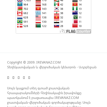
ՀԱՅԱՑՔ ՀԱՅԱՍՏԱՆԻՑ. ՈՐՔԱ՞Ն ԲԱՐՁՐ ԵՆ TRIPP-Ի
ԿՅԱՆՔԻ ԿՈՉՄԱՆ ՇԱՆՍԵՐՆ ԱՅՍ ՊԱՀԻՆ
ՀԱՊԿ-Ի ՄԱՍՆԱԿՑՈՒԹՅՈՒՆԸ ՂԱՐԱԲԱՂՅԱՆ
ՀԱԿԱՄԱՐՏՈՒԹՅԱՆՆ ԱՆՀՆԱՐ ԷՐ․ ԶԱԽԱՐՈՎԱ
ԻՐԱՆԱԿԱՆ ԵՐԿՈՒ ԼՐԱՏՎԱՄԻՋՈՑԻ
ԳՈՐԾՈՒՆԵՈՒԹՅՈՒՆ ԱԴՐԲԵՋԱՆՈՒՄ ԱՆՕՐԻՆԱԿԱՆ
Copyright © 2009. IREVANAZ.COM
Է ՃԱՆԱՉՎԵԼ
Տեղեկատվական և վերլուծական կենտրոն - Ադրբեջան
ՆԱԽԱԳԱՀ ԻԼՀԱՄ ԱԼԻԵՎԸ ՇՆՈՐՀԱՎՈՐԵԼ Է ԻՐ
Սույն կայքում տեղ գտած լրատվական
ՄԱԼԴԻՎՑԻ ԳՈՐԾԸՆԿԵՐ ՄՈՀԱՄՄԵԴ ՄՈՒԻԶԱՅԻՆ.
հրապարակումների հեղինակային իրավունքը
«ՄԵՆՔ ԳՈՀ ԵՆՔ ԱԴՐԲԵՋԱՆԻ ԵՎ ՄԱԼԴԻՎՆԵՐԻ
պատկանում է բացառապես IREVANAZ.COM
ՄԻՋԵՎ ՀԱՐԱԲԵՐՈՒԹՅՈՒՆՆԵՐԻ ԴԻՆԱՄԻԿ
լրատվական-վերլուծական գործակալությանը։ Սույն
ԶԱՐԳԱՑՈՒՄԻՑ»