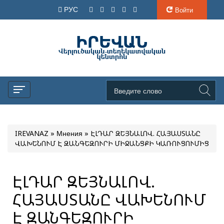
РУС
Войти
IREVANAZ
»
Мнения
» ԷԼԴԱՐ ԶԵՅՆԱԼՈՎ. ՀԱՅԱՍՏԱՆԸ
ՎԱԽԵՆՈՒՄ Է ԶԱՆԳԵԶՈՒՐԻ ՄԻՋԱՆՑՔԻ ԿԱՌՈՒՑՈՒՄԻՑ
ԷԼԴԱՐ ԶԵՅՆԱԼՈՎ.
ՀԱՅԱՍՏԱՆԸ ՎԱԽԵՆՈՒՄ
Է ԶԱՆԳԵԶՈՒՐԻ