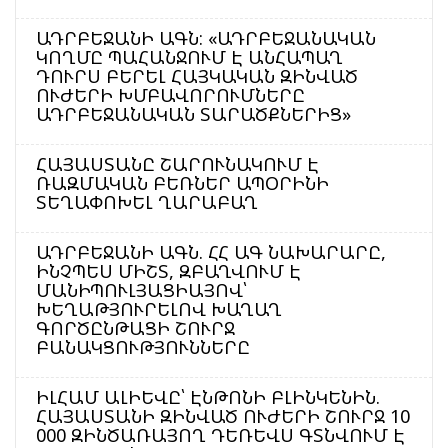
ԱԴՐԲԵՋԱՆԻ ԱԳՆ: «ԱԴՐԲԵՋԱՆԱԿԱՆ
ԿՈՂՄԸ ՊԱՀԱՆՋՈՒՄ Է ԱՆՀԱՊԱՂ
ԴՈՒՐՍ ԲԵՐԵԼ ՀԱՅԿԱԿԱՆ ԶԻՆՎԱԾ
ՈՒԺԵՐԻ ԽՄԲԱՎՈՐՈՒՄՆԵՐԸ
ԱԴՐԲԵՋԱՆԱԿԱՆ ՏԱՐԱԾՔՆԵՐԻՑ»
ՀԱՅԱՍՏԱՆԸ ՇԱՐՈՒՆԱԿՈՒՄ Է
ՌԱԶՄԱԿԱՆ ԲԵՌՆԵՐ ԱՊՕՐԻՆԻ
ՏԵՂԱՓՈԽԵԼ ՂԱՐԱԲԱՂ
ԱԴՐԲԵՋԱՆԻ ԱԳՆ. ՀՀ ԱԳ ՆԱԽԱՐԱՐԸ,
ԻՆՉՊԵՍ ՄԻՇՏ, ԶԲԱՂՎՈՒՄ Է
ՄԱՆԻՊՈՒԼՅԱՑԻԱՅՈՎ՝
ԽԵՂԱԹՅՈՒՐԵԼՈՎ ԽԱՂԱՂ
ԳՈՐԾԸՆԹԱՑԻ ՇՈՒՐՋ
ԲԱՆԱԿՑՈՒԹՅՈՒՆՆԵՐԸ
ԻԼՀԱՄ ԱԼԻԵՎԸ՝ ԷՆԹՈՆԻ ԲԼԻՆԿԵՆԻՆ.
ՀԱՅԱՍՏԱՆԻ ԶԻՆՎԱԾ ՈՒԺԵՐԻ ՇՈՒՐՋ 10
000 ԶԻՆԾԱՌԱՅՈՂ ԴԵՌԵՎՍ ԳՏՆՎՈՒՄ Է