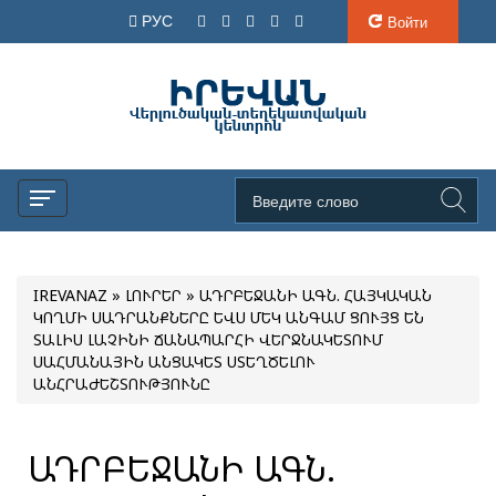
РУС
Войти
IREVANAZ
»
ԼՈՒՐԵՐ
» ԱԴՐԲԵՋԱՆԻ ԱԳՆ. ՀԱՅԿԱԿԱՆ
ԿՈՂՄԻ ՍԱԴՐԱՆՔՆԵՐԸ ԵՎՍ ՄԵԿ ԱՆԳԱՄ ՑՈՒՅՑ ԵՆ
ՏԱԼԻՍ ԼԱՉԻՆԻ ՃԱՆԱՊԱՐՀԻ ՎԵՐՋՆԱԿԵՏՈՒՄ
ՍԱՀՄԱՆԱՅԻՆ ԱՆՑԱԿԵՏ ՍՏԵՂԾԵԼՈՒ
ԱՆՀՐԱԺԵՇՏՈՒԹՅՈՒՆԸ
ԱԴՐԲԵՋԱՆԻ ԱԳՆ.