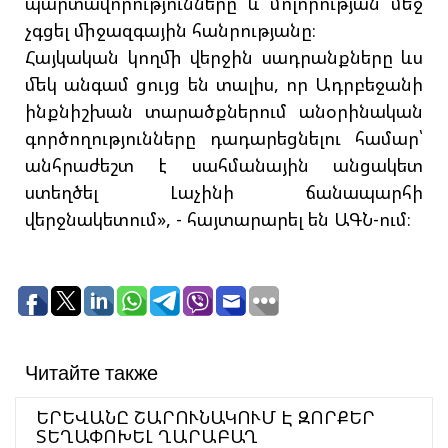
պարտավորությունները և մոլորության մեջ
չգցել միջազգային հանրությանը։
Հայկական կողմի վերջին սադրանքները ևս
մեկ անգամ ցույց են տալիս, որ Ադրբեջանի
ինքնիշխան տարածքներում անօրինական
գործողությունները դադարեցնելու համար՝
անհրաժեշտ է սահմանային անցակետ
ստեղծել Լաչինի ճանապարհի
վերջնակետում», - հայտարարել են ԱԳՆ-ում։
Читайте также
ԵՐԵՎԱՆԸ ՇԱՐՈՒՆԱԿՈՒՄ Է ԶՈՐՔԵՐ
ՏԵՂԱՓՈԽԵԼ ՂԱՐԱԲԱՂ