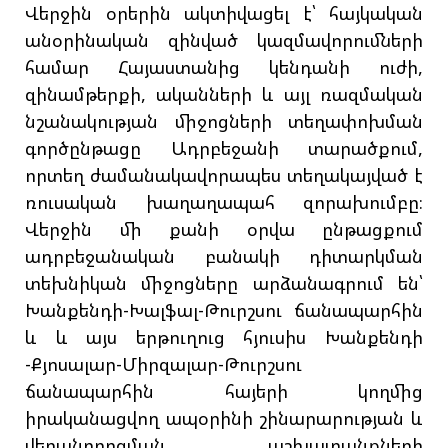
Վերջին օրերին ակտիվացել է՝ հայկական
անօրինական զինված կազմավորումների
համար Հայաստանից կենդանի ուժի,
զինամթերքի, ականների և այլ ռազմական
նշանակության միջոցների տեղափոխման
գործընթացը Ադրբեջանի տարածքում,
որտեղ ժամանակավորապես տեղակայված է
ռուսական խաղաղապահ զորախումբը։
Վերջին մի քանի օրվա ընթացքում
ադրբեջանական բանակի դիտարկման
տեխնիկան միջոցները արձանագրում են՝
Խանքենդի-Խալֆալ-Թուրշսու ճանապարհին
և և այս երթուղուց հյուսիս Խանքենդի
-Քյոսալար-Միրզալար-Թուրշսու
ճանապարհին հայերի կողմից
իրականացվող ապօրինի շինարարության և
վերանորոգման աշխատանքների