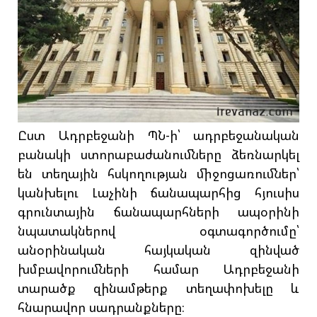
Ըստ Ադրբեջանի ՊՆ-ի՝ ադրբեջանական
բանակի ստորաբաժանումները ձեռնարկել
են տեղային հսկողության միջոցառումներ՝
կանխելու Լաչինի ճանապարհից հյուսիս
գրունտային ճանապարհների ապօրինի
նպատակներով օգտագործումը՝
անօրինական հայկական զինված
խմբավորումների համար Ադրբեջանի
տարածք զինամթերք տեղափոխելը և
հնարավոր սադրանքները։