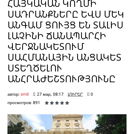
ՀԱՅԿԱԿԱՆ ԿՈՂՄԻ
ՍԱԴՐԱՆՔՆԵՐԸ ԵՎՍ ՄԵԿ
ԱՆԳԱՄ ՑՈՒՅՑ ԵՆ ՏԱԼԻՍ
ԼԱՉԻՆԻ ՃԱՆԱՊԱՐՀԻ
ՎԵՐՋՆԱԿԵՏՈՒՄ
ՍԱՀՄԱՆԱՅԻՆ ԱՆՑԱԿԵՏ
ՍՏԵՂԾԵԼՈՒ
ԱՆՀՐԱԺԵՇՏՈՒԹՅՈՒՆԸ
автор:
emil
27 мар, 08:17
ԼՈՒՐԵՐ
0
просмотров: 891