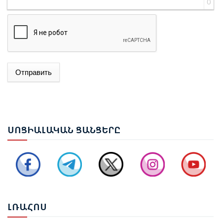
0
Отправить
ԱԴՐԲԵՋԱՆԻ ԱԳ ՆԱԽԱՐԱՐ ՋԵՅՀՈՒՆ ԲԱՅՐԱՄՈՎԸ
ՊԱՇՏՈՆԱԿԱՆ ԱՅՑՈՎ ԺԱՄԱՆԵԼ Է ՈՒԿՐԱԻՆԱ
ԵՐԵՎԱՆՈՒՄ ԿԱՅԱՑԵԼ Է ԱՆԻԻ ԿԱՄՐՋԻ
ՍՈՑ
ԻԱԼԱԿԱՆ ՑԱՆՑԵՐԸ
ՎԵՐԱԿԱՆԳՆՄԱՆ ՀԱՐՑԵՐՈՎ ՀԱՅԱՍՏԱՆ-ԹՈՒՐՔԻԱ
ԱՇԽԱՏԱՆՔԱՅԻՆ ԽՄԲԻ ՀԱՆԴԻՊՈՒՄԸ
ՔՆՆԱՐԿՎԵԼ Է ՀՀ ԿԱՌԱՎԱՐՈՒԹՅԱՆ 2026–2031
ԹՎԱԿԱՆՆԵՐԻ ԾՐԱԳՐԻ ՆԱԽԱԳԻԾԸ
ԼՌԱ
ՀՈՍ