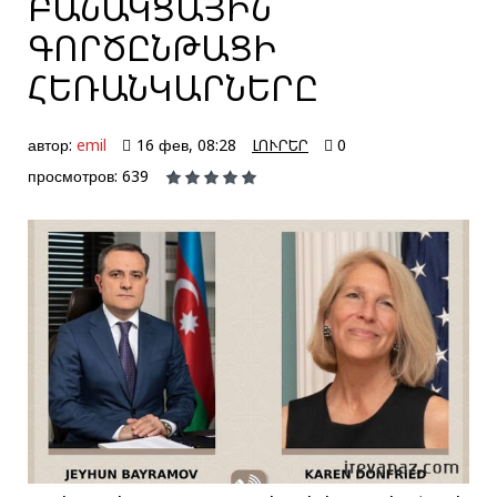
ԲԱՆԱԿՑԱՅԻՆ
ԳՈՐԾԸՆԹԱՑԻ
ՀԵՌԱՆԿԱՐՆԵՐԸ
автор:
emil
16 фев, 08:28
ԼՈՒՐԵՐ
0
просмотров: 639