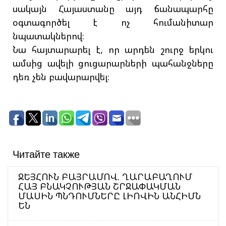
սակայն Հայաստանը այդ ճանապարհը
օգտագործել է ոչ հումանիտար
նպատակներով։
Նա հայտարարել է, որ արդեն շուրջ երկու
ամսից ավելի ցուցարարների պահանջները
դեռ չեն բավարարվել։
Читайте также
ՋԵՅՀՈՒՆ ԲԱՅՐԱՄՈՎ. ՂԱՐԱԲԱՂՈՒՄ
ՀԱՅ ԲՆԱԿՉՈՒԹՅԱՆ ՇՐՋԱՓԱԿՄԱՆ
ՄԱՍԻՆ ՊՆԴՈՒՄՆԵՐԸ ԼԻՈՎԻՆ ԱՆՀԻՄՆ
ԵՆ