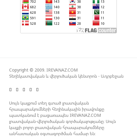
ՀԱՅԱՑՔ ՀԱՅԱՍՏԱՆԻՑ. ՈՐՔԱ՞Ն ԲԱՐՁՐ ԵՆ TRIPP-Ի
ԿՅԱՆՔԻ ԿՈՉՄԱՆ ՇԱՆՍԵՐՆ ԱՅՍ ՊԱՀԻՆ
ՀԱՊԿ-Ի ՄԱՍՆԱԿՑՈՒԹՅՈՒՆԸ ՂԱՐԱԲԱՂՅԱՆ
ՀԱԿԱՄԱՐՏՈՒԹՅԱՆՆ ԱՆՀՆԱՐ ԷՐ․ ԶԱԽԱՐՈՎԱ
ԻՐԱՆԱԿԱՆ ԵՐԿՈՒ ԼՐԱՏՎԱՄԻՋՈՑԻ
ԳՈՐԾՈՒՆԵՈՒԹՅՈՒՆ ԱԴՐԲԵՋԱՆՈՒՄ ԱՆՕՐԻՆԱԿԱՆ
Copyright © 2009. IREVANAZ.COM
Տեղեկատվական և վերլուծական կենտրոն - Ադրբեջան
Է ՃԱՆԱՉՎԵԼ
ՆԱԽԱԳԱՀ ԻԼՀԱՄ ԱԼԻԵՎԸ ՇՆՈՐՀԱՎՈՐԵԼ Է ԻՐ
Սույն կայքում տեղ գտած լրատվական
ՄԱԼԴԻՎՑԻ ԳՈՐԾԸՆԿԵՐ ՄՈՀԱՄՄԵԴ ՄՈՒԻԶԱՅԻՆ.
հրապարակումների հեղինակային իրավունքը
«ՄԵՆՔ ԳՈՀ ԵՆՔ ԱԴՐԲԵՋԱՆԻ ԵՎ ՄԱԼԴԻՎՆԵՐԻ
պատկանում է բացառապես IREVANAZ.COM
ՄԻՋԵՎ ՀԱՐԱԲԵՐՈՒԹՅՈՒՆՆԵՐԻ ԴԻՆԱՄԻԿ
լրատվական-վերլուծական գործակալությանը։ Սույն
ԶԱՐԳԱՑՈՒՄԻՑ»
կայքի բոլոր լրատվական հրապարակումները
անհատական օգտագործման համար են։