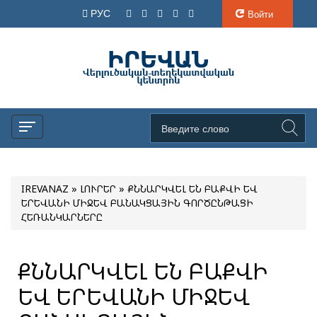
РУС
Войти
IREVANAZ
»
ԼՈՒՐԵՐ
» ՔՆՆԱՐԿՎԵԼ ԵՆ ԲԱՔՎԻ ԵՎ
ԵՐԵՎԱՆԻ ՄԻՋԵՎ ԲԱՆԱԿՑԱՅԻՆ ԳՈՐԾԸՆԹԱՑԻ
ՀԵՌԱՆԿԱՐՆԵՐԸ
ՔՆՆԱՐԿՎԵԼ ԵՆ ԲԱՔՎԻ
ԵՎ ԵՐԵՎԱՆԻ ՄԻՋԵՎ