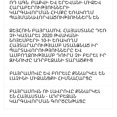
ՌԴ ԱԳՆ. ԲԱՔՎԻ ԵՎ ԵՐԵՎԱՆԻ ՄԻՋԵՎ
ՀԱՐԱԲԵՐՈՒԹՅՈՒՆՆԵՐԻ
ԿԱՐԳԱՎՈՐՄԱՆ ՀԻՄՔԸ ԵՌԱԿՈՂՄ
ՊԱՅՄԱՆԱՎՈՐՎԱԾՈՒԹՅՈՒՆՆԵՐՆ ԵՆ
ՋԵՅՀՈՒՆ ԲԱՅՐԱՄՈՎ. ՀԱՅԱՍՏԱՆԸ ԴԵՌ
ՉԻ ԿԱՏԱՐԵԼ 2020 ԹՎԱԿԱՆԻ
ՆՈՅԵՄԲԵՐԻ 10-Ի ԵՌԱԿՈՂՄ
ՀԱՅՏԱՐԱՐՈՒԹՅԱՄԲ ՍՏԱՆՁՆԱԾ ԻՐ
ՊԱՐՏԱՎՈՐՈՒԹՅՈՒՆՆԵՐԸ ԵՎ
ԱՄԲՈՂՋՈՒԹՅԱՄԲ ԴՈՒՐՍ ՉԻ ԲԵՐԵԼ ԻՐ
ԶԻՆՈՒԺԸ ԱԴՐԲԵՋԱՆԻ ՏԱՐԱԾՔԻՑ
ԲԱՅՐԱՄՈՎԸ ԵՎ ԲՈՐԵԼԸ ՔՆՆԱՐԿԵԼ ԵՆ
ԼԱՉԻՆԻ ՄԻՋԱՆՑՔԻ ՀԻՄՆԱՀԱՐՑԸ
ԲԱՅՐԱՄՈՎՆ ՈՒ ԼԱՎՐՈՎԸ ՔՆՆԱՐԿԵԼ
ԵՆ ՀԱՅԱՍՏԱՆ - ԱԴՐԲԵՋԱՆ
ԿԱՐԳԱՎՈՐՄԱՆ ԳՈՐԾԸՆԹԱՑԸ