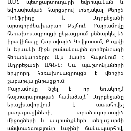
ԱՄՆ պետքարտուղարի եվրոպական և
եվրասիական հարցերով տեղակալ Քերըն
Դոնֆրիդը և Ադրբեջանի
արտգործնախարար Ջեյհուն Բայրամովը
հեռախոսազրույցի ընթացքում քննարկել են
իրավիճակը Հարավային Կովկասում, Բաքվի
և Երևանի միջև բանակցային գործընթացի
հեռանկարները։ Այս մասին հայտնում է
Ադրբեջանի ԱԳՆ-ն։ Սա պաշտոնյաների
երկրորդ հեռախոսազրույցն է վերջին
շաբաթվա ընթացքում։
Բայրամովը նշել է, որ եռակողմ
հայտարարության համաձայն՝ Ադրբեջանը
երաշխավորվում է ապահովել
քաղաքացիների, տրանսպորտային
միջոցների և ապրանքների տեղաշարժի
անվտանգությունը Լաչինի ճանապարհով,