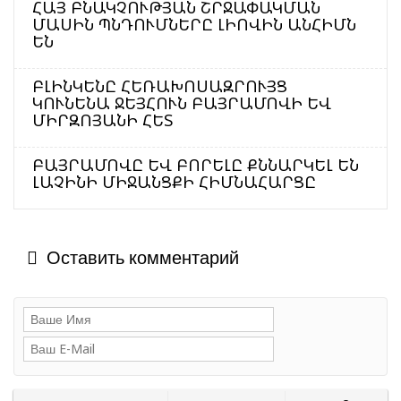
ՀԱՅ ԲՆԱԿՉՈՒԹՅԱՆ ՇՐՋԱՓԱԿՄԱՆ
ՄԱՍԻՆ ՊՆԴՈՒՄՆԵՐԸ ԼԻՈՎԻՆ ԱՆՀԻՄՆ
ԵՆ
ԲԼԻՆԿԵՆԸ ՀԵՌԱԽՈՍԱԶՐՈՒՅՑ
ԿՈՒՆԵՆԱ ՋԵՅՀՈՒՆ ԲԱՅՐԱՄՈՎԻ ԵՎ
ՄԻՐԶՈՅԱՆԻ ՀԵՏ
ԲԱՅՐԱՄՈՎԸ ԵՎ ԲՈՐԵԼԸ ՔՆՆԱՐԿԵԼ ԵՆ
ԼԱՉԻՆԻ ՄԻՋԱՆՑՔԻ ՀԻՄՆԱՀԱՐՑԸ
Оставить комментарий