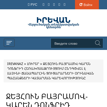
РУС
Войти
IREVANAZ
»
ԼՈՒՐԵՐ
» ՋԵՅՀՈՒՆ ԲԱՅՐԱՄՈՎ-ԿԱՐԵՆ
ԴՈՆՖՐԻԴ ՀԵՌԱԽՈՍԱԶՐՈՒՅՑՈՒՄ ԸՆԴԳԾՎԵԼ Է
ԼԱՉԻՆԻ ՃԱՆԱՊԱՐՀԻՆ ՑՈՒՑԱՐԱՐՆԵՐԻ ՕՐԻՆԱԿԱՆ
ՊԱՀԱՆՋՆԵՐԻ ԿԱՏԱՐՄԱՆ ԿԱՐԵՎՈՐՈՒԹՅՈՒՆԸ
ՋԵՅՀՈՒՆ ԲԱՅՐԱՄՈՎ-
ԿԱՐԵՆ ԴՈՆՖՐԻԴ