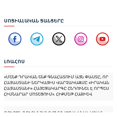
ԵՐԵՎԱՆՈՒՄ ԿԱՅԱՑԵԼ Է ԱՆԻԻ ԿԱՄՐՋԻ
ՍՈՑ
ԻԱԼԱԿԱՆ ՑԱՆՑԵՐԸ
ՎԵՐԱԿԱՆԳՆՄԱՆ ՀԱՐՑԵՐՈՎ ՀԱՅԱՍՏԱՆ-ԹՈՒՐՔԻԱ
ԱՇԽԱՏԱՆՔԱՅԻՆ ԽՄԲԻ ՀԱՆԴԻՊՈՒՄԸ
ՔՆՆԱՐԿՎԵԼ Է ՀՀ ԿԱՌԱՎԱՐՈՒԹՅԱՆ 2026–2031
ԹՎԱԿԱՆՆԵՐԻ ԾՐԱԳՐԻ ՆԱԽԱԳԻԾԸ
ԼՌԱ
ՀՈՍ
«ՄԵՆՔ ԴՐԱԿԱՆ ԵՆՔ ԳՆԱՀԱՏՈՒՄ ԱՅՆ ՓԱՍՏԸ, ՈՐ
ՀԱՅԱՍՏԱՆԻ ՆԵՐԿԱՅԻՍ ՎԱՐՉԱԿԱԶՄԸ «ԻՐԱԿԱՆ
ՀԱՅԱՍՏԱՆԻ» ՀԱՅԵՑԱԿԱՐԳԸ ԸՆԴՈՒՆԵԼ Է ՈՐՊԵՍ
ՀԻՄՆԱՐԱՐ ՄՈՏԵՑՈՒՄ». ՀԻՔՄԵԹ ՀԱՋԻԵՎ
ՌՈՒԲԵՆ ՌՈՒԲԻՆՅԱՆԸ ԸՆՏՐՎԵՑ ԱԺ ՆԱԽԱԳԱՀ