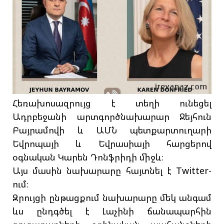
Հեռախոսազրույց է տեղի ունեցել
Ադրբեջանի արտգործնախարար Ջեյհուն
Բայրամովի և ԱՄՆ պետքարտուղարի
Եվրոպայի և Եվրասիայի հարցերով
օգնական Կարեն Դոնֆրիդի միջև։
Այս մասին նախարարը հայտնել է Twitter-
ում։
Զրույցի ընթացքում նախարարը մեկ անգամ
ևս ընդգծել է Լաչինի ճանապարհին