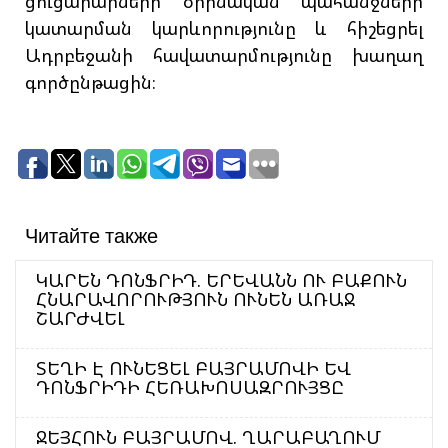
ցուցարարների օրինական պահանջների
կատարման կարևորությունը և հիշեցրել
Ադրբեջանի հավատարմությունը խաղաղ
գործընթացին։
Читайте также
ԿԱՐԵՆ ԴՈՆՖՐԻԴ. ԵՐԵՎԱՆՆ ՈՒ ԲԱՔՈՒՆ
ՀՆԱՐԱՎՈՐՈՒԹՅՈՒՆ ՈՒՆԵՆ ԱՌԱՋ
ՇԱՐԺՎԵԼ
ՏԵՂԻ Է ՈՒՆԵՑԵԼ ԲԱՅՐԱՄՈՎԻ ԵՎ
ԴՈՆՖՐԻԴԻ ՀԵՌԱԽՈՍԱԶՐՈՒՅՑԸ
ՋԵՅՀՈՒՆ ԲԱՅՐԱՄՈՎ. ՂԱՐԱԲԱՂՈՒՄ