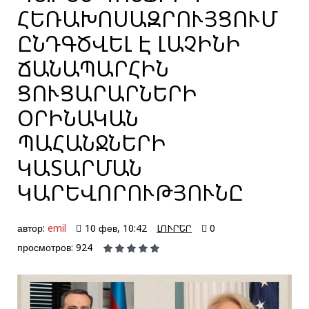
ՀԵՌԱԽՈՍԱԶՐՈՒՅՑՈՒՄ
ԸՆԴԳԾՎԵԼ Է ԼԱՉԻՆԻ
ՃԱՆԱՊԱՐՀԻՆ
ՑՈՒՑԱՐԱՐՆԵՐԻ
ՕՐԻՆԱԿԱՆ
ՊԱՀԱՆՋՆԵՐԻ
ԿԱՏԱՐՄԱՆ
ԿԱՐԵՎՈՐՈՒԹՅՈՒՆԸ
автор:
emil
10 фев, 10:42
ԼՈՒՐԵՐ
0
просмотров: 924