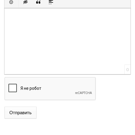
Вставить смайлик
Вставка скрытого текста
Вставка цитаты
Вставка спойлера
0
Отправить
ՌՈՒԲԵՆ ՌՈՒԲԻՆՅԱՆԸ ԸՆՏՐՎԵՑ ԱԺ ՆԱԽԱԳԱՀ