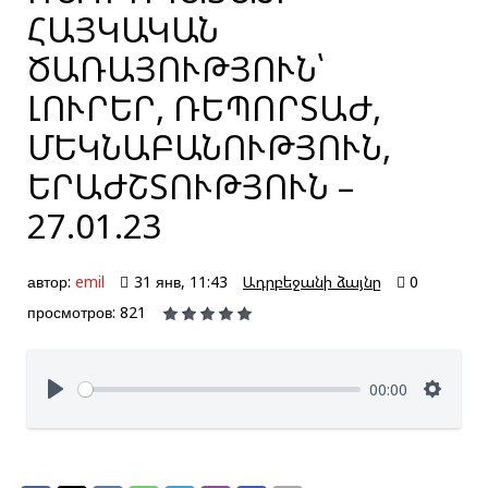
ՀԱՅԿԱԿԱՆ
ԾԱՌԱՅՈՒԹՅՈՒՆ՝
ԼՈՒՐԵՐ, ՌԵՊՈՐՏԱԺ,
ՄԵԿՆԱԲԱՆՈՒԹՅՈՒՆ,
ԵՐԱԺՇՏՈՒԹՅՈՒՆ –
27.01.23
автор:
emil
31 янв, 11:43
Ադրբեջանի ձայնը
0
просмотров: 821
00:00