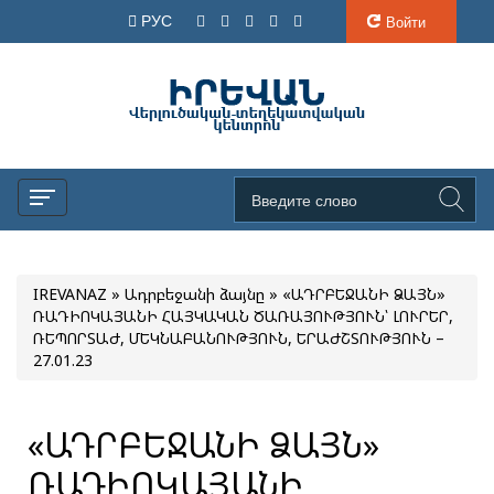
РУС
Войти
IREVANAZ
»
Ադրբեջանի ձայնը
» «ԱԴՐԲԵՋԱՆԻ ՁԱՅՆ»
ՌԱԴԻՈԿԱՅԱՆԻ ՀԱՅԿԱԿԱՆ ԾԱՌԱՅՈՒԹՅՈՒՆ՝ ԼՈՒՐԵՐ,
ՌԵՊՈՐՏԱԺ, ՄԵԿՆԱԲԱՆՈՒԹՅՈՒՆ, ԵՐԱԺՇՏՈՒԹՅՈՒՆ –
27.01.23
«ԱԴՐԲԵՋԱՆԻ ՁԱՅՆ»
ՌԱԴԻՈԿԱՅԱՆԻ