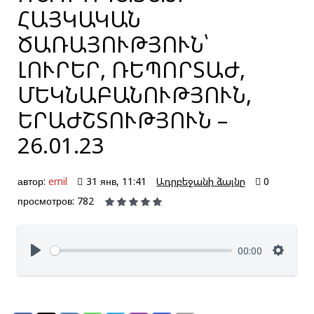
ՀԱՅԿԱԿԱՆ
ԾԱՌԱՅՈՒԹՅՈՒՆ՝
ԼՈՒՐԵՐ, ՌԵՊՈՐՏԱԺ,
ՄԵԿՆԱԲԱՆՈՒԹՅՈՒՆ,
ԵՐԱԺՇՏՈՒԹՅՈՒՆ –
26.01.23
автор:
emil
31 янв, 11:41
Ադրբեջանի ձայնը
0
просмотров: 782
00:00