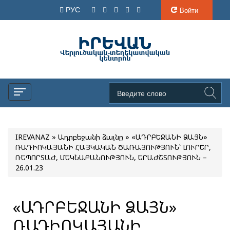
РУС
Войти
IREVANAZ
»
Ադրբեջանի ձայնը
» «ԱԴՐԲԵՋԱՆԻ ՁԱՅՆ»
ՌԱԴԻՈԿԱՅԱՆԻ ՀԱՅԿԱԿԱՆ ԾԱՌԱՅՈՒԹՅՈՒՆ՝ ԼՈՒՐԵՐ,
ՌԵՊՈՐՏԱԺ, ՄԵԿՆԱԲԱՆՈՒԹՅՈՒՆ, ԵՐԱԺՇՏՈՒԹՅՈՒՆ –
26.01.23
«ԱԴՐԲԵՋԱՆԻ ՁԱՅՆ»
ՌԱԴԻՈԿԱՅԱՆԻ