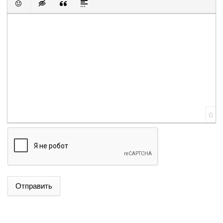
Вставить смайлик
Вставка скрытого текста
Вставка цитаты
Вставка спойлера
0
Отправить
ԱԴՐԲԵՋԱՆԻ ԱԳ ՆԱԽԱՐԱՐ ՋԵՅՀՈՒՆ ԲԱՅՐԱՄՈՎԸ
ՊԱՇՏՈՆԱԿԱՆ ԱՅՑՈՎ ԺԱՄԱՆԵԼ Է ՈՒԿՐԱԻՆԱ