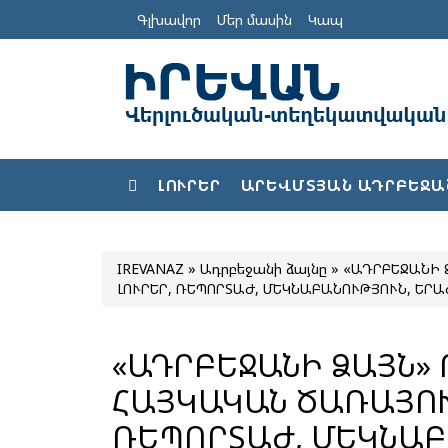
Գլխավոր
Մեր մասին
Կապ
ԼՈՒՐԵՐ
ԱՐԵՎՄՏՅԱՆ ԱԴՐԲԵՋԱ
IREVANAZ
»
Ադրբեջանի ձայնը
» «ԱԴՐԲԵՋԱՆԻ 
ԼՈՒՐԵՐ, ՌԵՊՈՐՏԱԺ, ՄԵԿՆԱԲԱՆՈՒԹՅՈՒՆ, ԵՐԱԺ
«ԱԴՐԲԵՋԱՆԻ ՁԱՅՆ»
ՀԱՅԿԱԿԱՆ ԾԱՌԱՅՈՒԹ
ՌԵՊՈՐՏԱԺ, ՄԵԿՆԱԲ