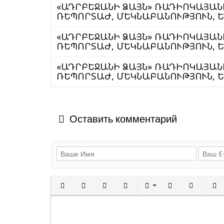
«ԱԴՐԲԵՋԱՆԻ ՁԱՅՆ» ՌԱԴԻՈԿԱՅԱՆԻ
ՌԵՊՈՐՏԱԺ, ՄԵԿՆԱԲԱՆՈՒԹՅՈՒՆ, ԵՐ
«ԱԴՐԲԵՋԱՆԻ ՁԱՅՆ» ՌԱԴԻՈԿԱՅԱՆԻ
ՌԵՊՈՐՏԱԺ, ՄԵԿՆԱԲԱՆՈՒԹՅՈՒՆ, ԵՐ
«ԱԴՐԲԵՋԱՆԻ ՁԱՅՆ» ՌԱԴԻՈԿԱՅԱՆԻ
ՌԵՊՈՐՏԱԺ, ՄԵԿՆԱԲԱՆՈՒԹՅՈՒՆ, ԵՐ
Оставить комментарий
Полужирный
Курсив
Подчеркнутый
Зачеркнутый
Выравнивани
Нумерованн
Марки