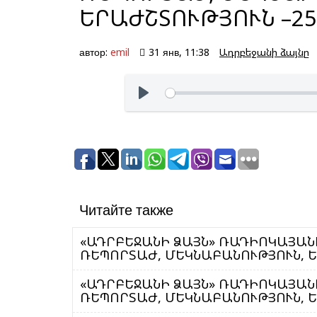
ԵՐԱԺՇՏՈՒԹՅՈՒՆ –25.
автор:
emil
31 янв, 11:38
Ադրբեջանի ձայնը
Читайте также
«ԱԴՐԲԵՋԱՆԻ ՁԱՅՆ» ՌԱԴԻՈԿԱՅԱՆԻ
ՌԵՊՈՐՏԱԺ, ՄԵԿՆԱԲԱՆՈՒԹՅՈՒՆ, ԵՐ
«ԱԴՐԲԵՋԱՆԻ ՁԱՅՆ» ՌԱԴԻՈԿԱՅԱՆԻ
ՌԵՊՈՐՏԱԺ, ՄԵԿՆԱԲԱՆՈՒԹՅՈՒՆ, ԵՐ