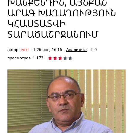
ԽԱՆՔԵՆԴԻՆ, ԱՅՆՔԱՆ
ԱՐԱԳ ԽԱՂԱՂՈՒԹՅՈՒՆ
ԿՀԱՍՏԱՏՎԻ
ՏԱՐԱԾԱՇՐՋԱՆՈՒՄ
автор:
emil
26 янв, 16:16
Аналитика
0
просмотров: 1 173