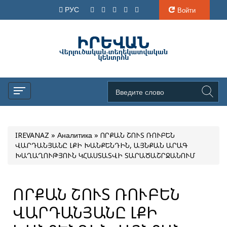
РУС
Войти
IREVANAZ
»
Аналитика
» ՈՐՔԱՆ ՇՈՒՏ ՌՈՒԲԵՆ
ՎԱՐԴԱՆՅԱՆԸ ԼՔԻ ԽԱՆՔԵՆԴԻՆ, ԱՅՆՔԱՆ ԱՐԱԳ
ԽԱՂԱՂՈՒԹՅՈՒՆ ԿՀԱՍՏԱՏՎԻ ՏԱՐԱԾԱՇՐՋԱՆՈՒՄ
ՈՐՔԱՆ ՇՈՒՏ ՌՈՒԲԵՆ
ՎԱՐԴԱՆՅԱՆԸ ԼՔԻ