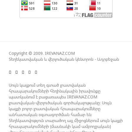
ՀԱՊԿ-Ի ՄԱՍՆԱԿՑՈՒԹՅՈՒՆԸ ՂԱՐԱԲԱՂՅԱՆ
ՀԱԿԱՄԱՐՏՈՒԹՅԱՆՆ ԱՆՀՆԱՐ ԷՐ․ ԶԱԽԱՐՈՎԱ
ԻՐԱՆԱԿԱՆ ԵՐԿՈՒ ԼՐԱՏՎԱՄԻՋՈՑԻ
ԳՈՐԾՈՒՆԵՈՒԹՅՈՒՆ ԱԴՐԲԵՋԱՆՈՒՄ ԱՆՕՐԻՆԱԿԱՆ
Copyright © 2009. IREVANAZ.COM
Է ՃԱՆԱՉՎԵԼ
Տեղեկատվական և վերլուծական կենտրոն - Ադրբեջան
ՆԱԽԱԳԱՀ ԻԼՀԱՄ ԱԼԻԵՎԸ ՇՆՈՐՀԱՎՈՐԵԼ Է ԻՐ
ՄԱԼԴԻՎՑԻ ԳՈՐԾԸՆԿԵՐ ՄՈՀԱՄՄԵԴ ՄՈՒԻԶԱՅԻՆ.
Սույն կայքում տեղ գտած լրատվական
«ՄԵՆՔ ԳՈՀ ԵՆՔ ԱԴՐԲԵՋԱՆԻ ԵՎ ՄԱԼԴԻՎՆԵՐԻ
հրապարակումների հեղինակային իրավունքը
ՄԻՋԵՎ ՀԱՐԱԲԵՐՈՒԹՅՈՒՆՆԵՐԻ ԴԻՆԱՄԻԿ
պատկանում է բացառապես IREVANAZ.COM
լրատվական-վերլուծական գործակալությանը։ Սույն
ԶԱՐԳԱՑՈՒՄԻՑ»
կայքի բոլոր լրատվական հրապարակումները
անհատական օգտագործման համար են։
Տեղեկատվություն տարածող այլ միջոցներում սույն կայքի
ՇԱՐՈՒՆԱԿՎՈՒՄ Է «ՄԵԾ ՎԵՐԱԴԱՐՁ» ԾՐԱԳՐԻ
հրապարակումների (մասնակի կամ ամբողջական)
ԻՐԱԿԱՆԱՑՈՒՄԸ