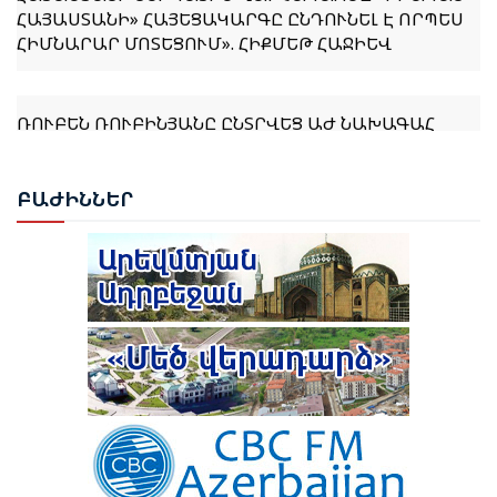
ՀԻՄՆԱՐԱՐ ՄՈՏԵՑՈՒՄ». ՀԻՔՄԵԹ ՀԱՋԻԵՎ
ՌՈՒԲԵՆ ՌՈՒԲԻՆՅԱՆԸ ԸՆՏՐՎԵՑ ԱԺ ՆԱԽԱԳԱՀ
ՆԱԽԱԳԱՀ ՎԱՀԱԳՆ ԽԱՉԱՏՈՒՐՅԱՆԸ ՍՏՈՐԱԳՐԵՑ
ԲԱԺ
ԻՆՆԵՐ
ՆԻԿՈԼ ՓԱՇԻՆՅԱՆԻՆ ՎԱՐՉԱՊԵՏ ՆՇԱՆԱԿԵԼՈՒ
ՄԱՍԻՆ ՀՐԱՄԱՆԱԳԻՐԸ
ԻԼՀԱՄ ԱԼԻԵՎ. ԿԵՆՏՐՈՆԱԿԱՆ ԱՍԻԱՅԻ ԵՐԿՐՆԵՐԻ
ՀԵՏ ՀԱՐԱԲԵՐՈՒԹՅՈՒՆՆԵՐԸ ԱԴՐԲԵՋԱՆԻ
ԱՐՏԱՔԻՆ ՔԱՂԱՔԱԿԱՆՈՒԹՅԱՆ ՀԻՄՆԱԿԱՆ
ԱՌԱՋՆԱՀԵՐԹՈՒԹՅՈՒՆՆԵՐԻՑ ՄԵԿՆ ԵՆ
ԹՈՒՐՔԻԱՅԻ ՀԵՏ ՀԱՏՈՒԿ ԲԱՆԱԳՆԱՑԻ ՀԵՏ
ԿԱՊՎԱԾ ՈՐՈՇՈՒՄ ԴԵՌ ՉԿԱ․ ՓԱՇԻՆՅԱՆ