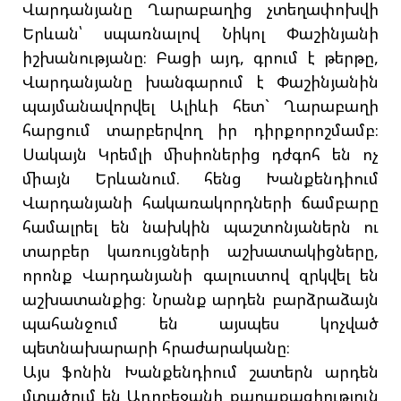
Վարդանյանը Ղարաբաղից չտեղափոխվի
Երևան՝ սպառնալով Նիկոլ Փաշինյանի
իշխանությանը։ Բացի այդ, գրում է թերթը,
Վարդանյանը խանգարում է Փաշինյանին
պայմանավորվել Ալիևի հետ` Ղարաբաղի
հարցում տարբերվող իր դիրքորոշմամբ։
Սակայն Կրեմլի միսիոներից դժգոհ են ոչ
միայն Երևանում. հենց Խանքենդիում
Վարդանյանի հակառակորդների ճամբարը
համալրել են նախկին պաշտոնյաներն ու
տարբեր կառույցների աշխատակիցները,
որոնք Վարդանյանի գալուստով զրկվել են
աշխատանքից։ Նրանք արդեն բարձրաձայն
պահանջում են այսպես կոչված
պետնախարարի հրաժարականը։
Այս ֆոնին Խանքենդիում շատերն արդեն
մտածում են Ադրբեջանի քաղաքացիություն