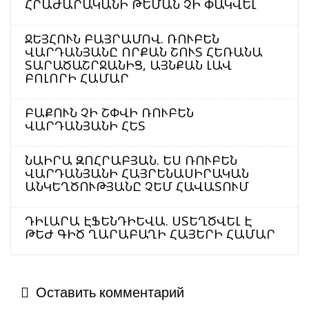
ՀՐԱԺԱՐԱԿԱՆԻ ԹԵՄԱՆ ՉԻ ՓԱԿՎԵԼ
ՋԵՅՀՈՒՆ ԲԱՅՐԱՄՈՎ. ՌՈՒԲԵՆ
ՎԱՐԴԱՆՅԱՆԸ ՈՐՔԱՆ ՇՈՒՏ ՀԵՌԱՆԱ
ՏԱՐԱԾԱՇՐՋԱՆԻՑ, ԱՅՆՔԱՆ ԼԱՎ
ԲՈԼՈՐԻ ՀԱՄԱՐ
ԲԱՔՈՒՆ ՉԻ ՇՓՎԻ ՌՈՒԲԵՆ
ՎԱՐԴԱՆՅԱՆԻ ՀԵՏ
ՆԱԻՐԱ ԶՈՀՐԱԲՅԱՆ. ԵՍ ՌՈՒԲԵՆ
ՎԱՐԴԱՆՅԱՆԻ ՀԱՅՐԵՆԱՍԻՐԱԿԱՆ
ԱՆԿԵՂԾՈՒԹՅԱՆԸ ՉԵՄ ՀԱՎԱՏՈՒՄ
ԴԻԼԱՐԱ ԷՖԵՆԴԻԵՎԱ. ՍՏԵՂԾՎԵԼ Է
ԹԵԺ ԳԻԾ ՂԱՐԱԲԱՂԻ ՀԱՅԵՐԻ ՀԱՄԱՐ
Оставить комментарий