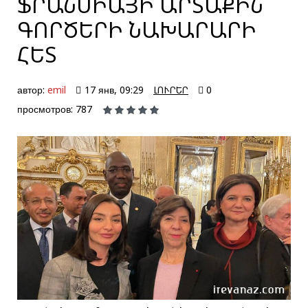
ՖՐԱՆՍԻԱՅԻ ԱՐՏԱՔԻՆ
ԳՈՐԾԵՐԻ ՆԱԽԱՐԱՐԻ
ՀԵՏ
автор:
emil
17 янв, 09:29
ԼՈՒՐԵՐ
0
просмотров: 787