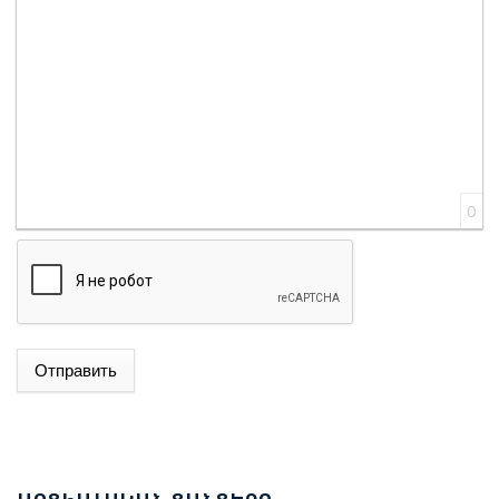
0
Отправить
ԱԴՐԲԵՋԱՆԻ ԱԳ ՆԱԽԱՐԱՐ ՋԵՅՀՈՒՆ ԲԱՅՐԱՄՈՎԸ
ՊԱՇՏՈՆԱԿԱՆ ԱՅՑՈՎ ԺԱՄԱՆԵԼ Է ՈՒԿՐԱԻՆԱ
ԵՐԵՎԱՆՈՒՄ ԿԱՅԱՑԵԼ Է ԱՆԻԻ ԿԱՄՐՋԻ