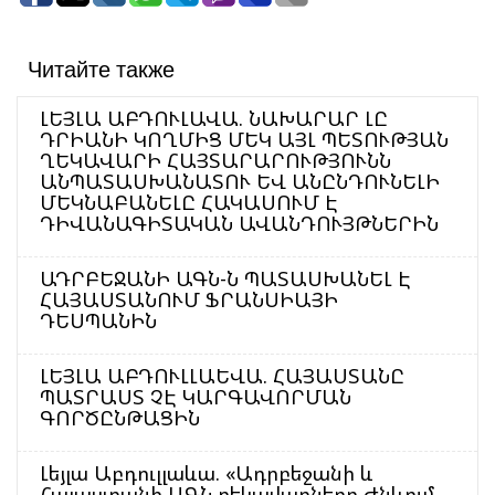
Читайте также
ԼԵՅԼԱ ԱԲԴՈՒԼԱՎԱ. ՆԱԽԱՐԱՐ ԼԸ
ԴՐԻԱՆԻ ԿՈՂՄԻՑ ՄԵԿ ԱՅԼ ՊԵՏՈՒԹՅԱՆ
ՂԵԿԱՎԱՐԻ ՀԱՅՏԱՐԱՐՈՒԹՅՈՒՆՆ
ԱՆՊԱՏԱՍԽԱՆԱՏՈՒ ԵՎ ԱՆԸՆԴՈՒՆԵԼԻ
ՄԵԿՆԱԲԱՆԵԼԸ ՀԱԿԱՍՈՒՄ Է
ԴԻՎԱՆԱԳԻՏԱԿԱՆ ԱՎԱՆԴՈՒՅԹՆԵՐԻՆ
ԱԴՐԲԵՋԱՆԻ ԱԳՆ-Ն ՊԱՏԱՍԽԱՆԵԼ Է
ՀԱՅԱՍՏԱՆՈՒՄ ՖՐԱՆՍԻԱՅԻ
ԴԵՍՊԱՆԻՆ
ԼԵՅԼԱ ԱԲԴՈՒԼԼԱԵՎԱ. ՀԱՅԱՍՏԱՆԸ
ՊԱՏՐԱՍՏ ՉԷ ԿԱՐԳԱՎՈՐՄԱՆ
ԳՈՐԾԸՆԹԱՑԻՆ
Լեյլա Աբդուլլաևա. «Ադրբեջանի և
Հայաստանի ԱԳՆ ղեկավարները Ժնևում