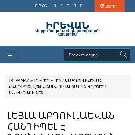
РУС
Войти
IREVANAZ
»
ԼՈՒՐԵՐ
» ԼԵՅԼԱ ԱԲԴՈՒԼԼԱԵՎԱՆ
ՀԱՆԴԻՊԵԼ Է ՖՐԱՆՍԻԱՅԻ ԱՐՏԱՔԻՆ ԳՈՐԾԵՐԻ
ՆԱԽԱՐԱՐԻ ՀԵՏ
ԼԵՅԼԱ ԱԲԴՈՒԼԼԱԵՎԱՆ
ՀԱՆԴԻՊԵԼ Է