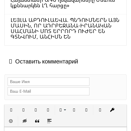
կքննարկեն ԼՂ հարցը»
ԼԵՅԼԱ ԱԲԴՈՒԼԱԵՎԱ. ՊՆԴՈՒՄՆԵՐՆ ԱՅՆ
ՄԱՍԻՆ, ՈՐ ԱԴՐԲԵՋԱՆԱ-ԻՐԱՆԱԿԱՆ
ՍԱՀՄԱՆԻ ՄՈՏ ԵՐՐՈՐԴ ՈՒԺԵՐ ԵՆ
ԳՏՆՎՈՒՄ, ԱՆՀԻՄՆ ԵՆ
Оставить комментарий
Полужирный
Курсив
Подчеркнутый
Зачеркнутый
Выравнивание
Нумерованный список
Маркированный сп
Вставить с
Встав
Вставить смайлик
Вставка скрытого текста
Вставка цитаты
Вставка спойлера