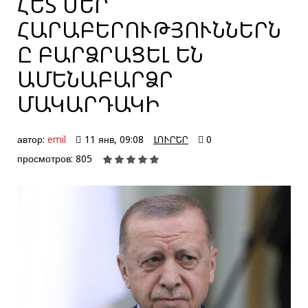
ՀԵՏ ՄԵՐ
ՀԱՐԱԲԵՐՈՒԹՅՈՒՆՆԵՐՆ
Ը ԲԱՐՁՐԱՑԵԼ ԵՆ
ԱՄԵՆԱԲԱՐՁՐ
ՄԱԿԱՐԴԱԿԻ
автор:
emil
11 янв, 09:08
ԼՈՒՐԵՐ
0
просмотров: 805