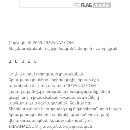
ՀԱՊԿ-Ի ՄԱՍՆԱԿՑՈՒԹՅՈՒՆԸ ՂԱՐԱԲԱՂՅԱՆ
ՀԱԿԱՄԱՐՏՈՒԹՅԱՆՆ ԱՆՀՆԱՐ ԷՐ․ ԶԱԽԱՐՈՎԱ
ԻՐԱՆԱԿԱՆ ԵՐԿՈՒ ԼՐԱՏՎԱՄԻՋՈՑԻ
Copyright © 2009. IREVANAZ.COM
ԳՈՐԾՈՒՆԵՈՒԹՅՈՒՆ ԱԴՐԲԵՋԱՆՈՒՄ ԱՆՕՐԻՆԱԿԱՆ
Տեղեկատվական և վերլուծական կենտրոն - Ադրբեջան
Է ՃԱՆԱՉՎԵԼ
ՆԱԽԱԳԱՀ ԻԼՀԱՄ ԱԼԻԵՎԸ ՇՆՈՐՀԱՎՈՐԵԼ Է ԻՐ
Սույն կայքում տեղ գտած լրատվական
ՄԱԼԴԻՎՑԻ ԳՈՐԾԸՆԿԵՐ ՄՈՀԱՄՄԵԴ ՄՈՒԻԶԱՅԻՆ.
հրապարակումների հեղինակային իրավունքը
«ՄԵՆՔ ԳՈՀ ԵՆՔ ԱԴՐԲԵՋԱՆԻ ԵՎ ՄԱԼԴԻՎՆԵՐԻ
պատկանում է բացառապես IREVANAZ.COM
ՄԻՋԵՎ ՀԱՐԱԲԵՐՈՒԹՅՈՒՆՆԵՐԻ ԴԻՆԱՄԻԿ
լրատվական-վերլուծական գործակալությանը։ Սույն
կայքի բոլոր լրատվական հրապարակումները
ԶԱՐԳԱՑՈՒՄԻՑ»
անհատական օգտագործման համար են։
Տեղեկատվություն տարածող այլ միջոցներում սույն կայքի
հրապարակումների (մասնակի կամ ամբողջական)
ՇԱՐՈՒՆԱԿՎՈՒՄ Է «ՄԵԾ ՎԵՐԱԴԱՐՁ» ԾՐԱԳՐԻ
վերահրապարկման համար անհրաժեշտ է
ԻՐԱԿԱՆԱՑՈՒՄԸ
IREVANAZ.COM լրատվական-վերլուծական