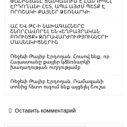
ՓԱՇԻՆՅԱՆԸ ՑԱՆԿԱՆՈՒՄ Է ՀԱՆԴԻՊԵԼ
ԷՐԴՈՂԱՆԻ ՀԵՏ, ԱՊԱ ԱՅԺՄ ՊԵՏՔ Է
ՈՐՈՇԱԿԻ ՔԱՅԼԵՐ ՁԵՌՆԱՐԿԻ
ԱՀ ԵՎ ԹՀ-Ի ՆԱԽԱԳԱՀՆԵՐԸ
ՇՆՈՐՀԱՎՈՐԵԼ ԵՆ «ԵՂԲԱՅՐԱԿԱՆ
ԲՌՈՒՆՑՔ» ԶՈՐԱՎԱՐԺՈՒԹՅՈՒՆՆԵՐԻ
ՄԱՍՆԱԿԻՑՆԵՐԻՆ
Ռեջեփ Թայիբ Էրդողան. Հուսով ենք, որ
Հայաստանը քայլեր կձեռնարկի
խաղաղության ուղղությամբ
Ռեջեփ Թայիբ Էրդողան. Ռամազանի
տոնից հետո ուզում ենք այցելել Շուշա
Оставить комментарий