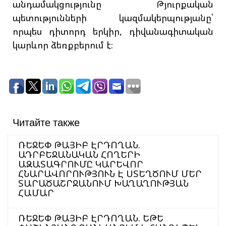
անդամակցությունը Թյուրքական
պետությունների կազմակերպությանը՝
որպես դիտորդ երկիր, դիվանագիտական
կարևոր ձեռքբերում է։
Читайте также
ՌԵՋԵՓ ԹԱՅԻԲ ԷՐԴՈՂԱՆ.
ԱԴՐԲԵՋԱՆԱԿԱՆ ՀՈՂԵՐԻ
ԱԶԱՏԱԳՐՈՒՄԸ ԿԱՐԵՎՈՐ
ՀՆԱՐԱՎՈՐՈՒԹՅՈՒՆ Է ՍՏԵՂԾՈՒՄ ՄԵՐ
ՏԱՐԱԾԱՇՐՋԱՆՈՒՄ ԽԱՂԱՂՈՒԹՅԱՆ
ՀԱՄԱՐ
ՌԵՋԵՓ ԹԱՅԻԲ ԷՐԴՈՂԱՆ. ԵԹԵ