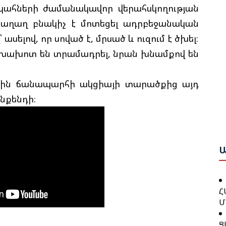
ահների ժամանակավոր վերահսկողության
աղաղ բնակիչ է մոտեցել ադրբեջանական
Բ
 ասելով, որ սոված է, մրսած և ուզում է ծխել։
Հ
Շ
Դ
 ծխախոտ են տրամադրել, նրան խնամքով են
Բ
Բ
աչին ճանապարհի ակցիայի տարածքից այդ
Ա
Ո
Ս
նքենդի։
Ա
Ա
Ը
Գ
Հ
Ն
Կ
Ա
Պ
Խ
Հ
Հ
Մ
Դ
Հ
Ց
Հ