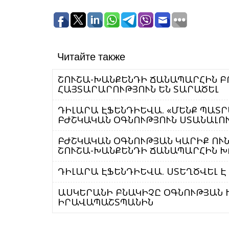
Читайте также
ՇՈՒՇԱ-ԽԱՆՔԵՆԴԻ ՃԱՆԱՊԱՐՀԻՆ Բ
ՀԱՅՏԱՐԱՐՈՒԹՅՈՒՆ ԵՆ ՏԱՐԱԾԵԼ
ԴԻԼԱՐԱ ԷՖԵՆԴԻԵՎԱ. «ՄԵՆՔ ՊԱՏՐ
ԲԺՇԿԱԿԱՆ ՕԳՆՈՒԹՅՈՒՆ ՍՏԱՆԱԼՈ
ԲԺՇԿԱԿԱՆ ՕԳՆՈՒԹՅԱՆ ԿԱՐԻՔ ՈՒ
ՇՈՒՇԱ-ԽԱՆՔԵՆԴԻ ՃԱՆԱՊԱՐՀԻՆ Խ
ԴԻԼԱՐԱ ԷՖԵՆԴԻԵՎԱ. ՍՏԵՂԾՎԵԼ 
ԱՍԿԵՐԱՆԻ ԲՆԱԿԻՉԸ ՕԳՆՈՒԹՅԱՆ 
ԻՐԱՎԱՊԱՇՏՊԱՆԻՆ