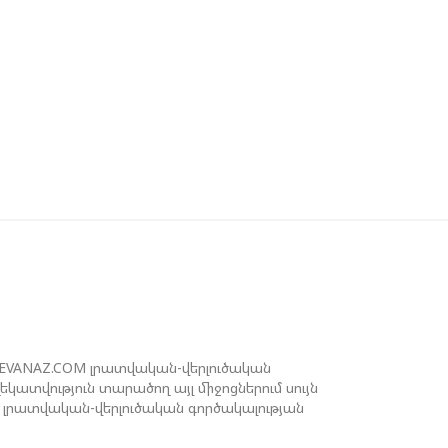
ԻԽԵԻԼ ԿԱՎԵԼԱՇՎԻԼԻ. ԱԴՐԲԵՋԱՆԸ,
ՈՒՐՔԻԱՆ, ԿԵՆՏՐՈՆԱԿԱՆ ԱՍԻԱՅԻ
ՐԿՐՆԵՐԸ ԵՎ ՉԻՆԱՍՏԱՆԸ ԲԱՐՁՐ ԵՆ
ՆԱՀԱՏՈՒՄ ՎՐԱՍՏԱՆԻ ԴԵՐԸ
ԱՐԱԾԱՇՐՋԱՆՈՒՄ
ԵՉԵԼԱՇՎԻԼԻՆ ԱԴՐԲԵՋԱՆ-ԳԵՐՄԱՆԻԱ
ՐԿԿՈՂՄ ՌԱԶՄԱՎԱՐԱԿԱՆ
ՈՐԾԸՆԿԵՐՈՒԹՅԱՆ ՄԱՍԻՆ
ՒԿՐԱԻՆԱՅՈՒՄ ԱԴՐԲԵՋԱՆԱԿԱՆ
ՓՅՈՒՌՔԻ ԱԿՏԻՎԻՍՏԻ ՈՐԴԻՆ ՆՇԱՆԱԿՎԵԼ
 ԿԻևԻ ՄԱՐԶԻ ՆԱՀԱՆԳԱՊԵՏ
REVANAZ.COM լրատվական-վերլուծական
ատվություն տարածող այլ միջոցներում սույն
լրատվական-վերլուծական գործակալության