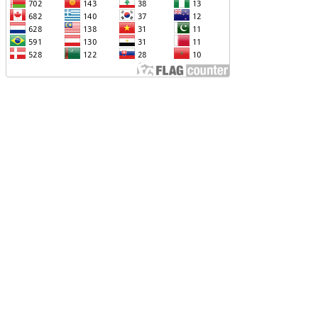
ՆՕՐԻՆԱԿԱՆ Է ՃԱՆԱՉՎԵԼ
ԱԽԱԳԱՀ ԻԼՀԱՄ ԱԼԻԵՎԸ ՇՆՈՐՀԱՎՈՐԵԼ Է
Ր ՄԱԼԴԻՎՑԻ ԳՈՐԾԸՆԿԵՐ ՄՈՀԱՄՄԵԴ
ՈՒԻԶԱՅԻՆ. «ՄԵՆՔ ԳՈՀ ԵՆՔ ԱԴՐԲԵՋԱՆԻ
Վ ՄԱԼԴԻՎՆԵՐԻ ՄԻՋԵՎ
ԱՐԱԲԵՐՈՒԹՅՈՒՆՆԵՐԻ ԴԻՆԱՄԻԿ
ԱՐԳԱՑՈՒՄԻՑ»
ԱՐՈՒՆԱԿՎՈՒՄ Է «ՄԵԾ ՎԵՐԱԴԱՐՁ»
ՐԱԳՐԻ ԻՐԱԿԱՆԱՑՈՒՄԸ
ԴՐԲԵՋԱՆԸ ՄԱԿ-Ի ԱՆՎՏԱՆԳՈՒԹՅԱՆ
ՈՐՀՐԴՈՒՄ ՇԵՇՏԵԼ Է ԱԽ-Ի ԲԱՆԱՁԵՎԵՐԻ
ԱՏԱՐՄԱՆ ԱՆՀՐԱԺԵՇՏՈՒԹՅՈՒՆԸ