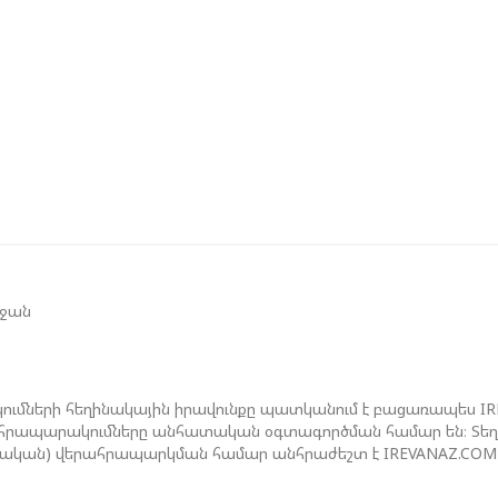
Մ
Թ
Ե
Գ
Տ
Չ
Ե
Գ
եջան
Ո
Ս
Է
ումների հեղինակային իրավունքը պատկանում է բացառապես I
ան հրապարակումները անհատական օգտագործման համար են։ Տեղեկ
ջական) վերահրապարկման համար անհրաժեշտ է IREVANAZ.COM 