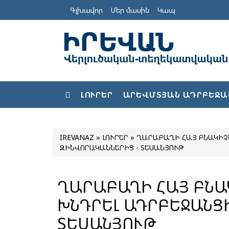
Գլխավոր
Մեր մասին
Կապ
ԼՈՒՐԵՐ
ԱՐԵՎՄՏՅԱՆ ԱԴՐԲԵՋԱ
IREVANAZ
»
ԼՈՒՐԵՐ
» ՂԱՐԱԲԱՂԻ ՀԱՅ ԲՆԱԿԻՉ
ԶԻՆՎՈՐԱԿԱՆՆԵՐԻՑ - ՏԵՍԱՆՅՈՒԹ
ՂԱՐԱԲԱՂԻ ՀԱՅ ԲՆԱ
ԽՆԴՐԵԼ ԱԴՐԲԵՋԱՆՑ
ՏԵՍԱՆՅՈՒԹ