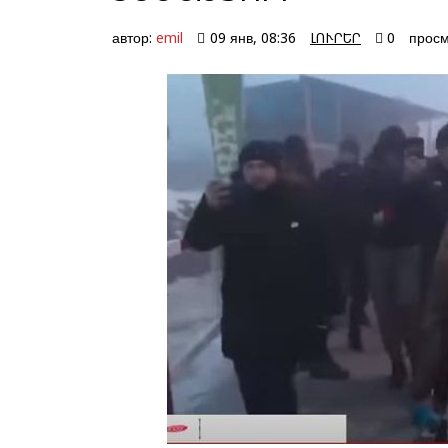
автор:
emil
09 янв, 08:36
ԼՈՒՐԵՐ
0
просм