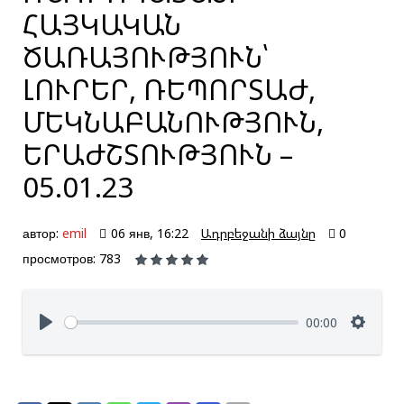
ՀԱՅԿԱԿԱՆ
ԾԱՌԱՅՈՒԹՅՈՒՆ՝
ԼՈՒՐԵՐ, ՌԵՊՈՐՏԱԺ,
ՄԵԿՆԱԲԱՆՈՒԹՅՈՒՆ,
ԵՐԱԺՇՏՈՒԹՅՈՒՆ –
05.01.23
автор:
emil
06 янв, 16:22
Ադրբեջանի ձայնը
0
просмотров: 783
00:00