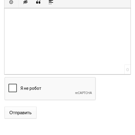
Вставить смайлик
Вставка скрытого текста
Вставка цитаты
Вставка спойлера
0
Отправить
ՌՈՒԲԵՆ ՌՈՒԲԻՆՅԱՆԸ ԸՆՏՐՎԵՑ ԱԺ ՆԱԽԱԳԱՀ