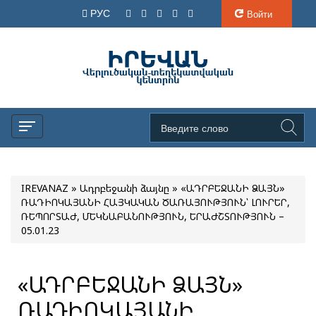
РУС
Войти
IREVANAZ
»
Ադրբեջանի ձայնը
» «ԱԴՐԲԵՋԱՆԻ ՁԱՅՆ»
ՌԱԴԻՈԿԱՅԱՆԻ ՀԱՅԿԱԿԱՆ ԾԱՌԱՅՈՒԹՅՈՒՆ՝ ԼՈՒՐԵՐ,
ՌԵՊՈՐՏԱԺ, ՄԵԿՆԱԲԱՆՈՒԹՅՈՒՆ, ԵՐԱԺՇՏՈՒԹՅՈՒՆ –
05.01.23
«ԱԴՐԲԵՋԱՆԻ ՁԱՅՆ»
ՌԱԴԻՈԿԱՅԱՆԻ