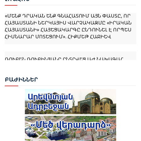
«ՄԵՆՔ ԴՐԱԿԱՆ ԵՆՔ ԳՆԱՀԱՏՈՒՄ ԱՅՆ ՓԱՍՏԸ, ՈՐ
ՀԱՅԱՍՏԱՆԻ ՆԵՐԿԱՅԻՍ ՎԱՐՉԱԿԱԶՄԸ «ԻՐԱԿԱՆ
ՀԱՅԱՍՏԱՆԻ» ՀԱՅԵՑԱԿԱՐԳԸ ԸՆԴՈՒՆԵԼ Է ՈՐՊԵՍ
ՀԻՄՆԱՐԱՐ ՄՈՏԵՑՈՒՄ». ՀԻՔՄԵԹ ՀԱՋԻԵՎ
ՌՈՒԲԵՆ ՌՈՒԲԻՆՅԱՆԸ ԸՆՏՐՎԵՑ ԱԺ ՆԱԽԱԳԱՀ
ՆԱԽԱԳԱՀ ՎԱՀԱԳՆ ԽԱՉԱՏՈՒՐՅԱՆԸ ՍՏՈՐԱԳՐԵՑ
ԲԱԺ
ԻՆՆԵՐ
ՆԻԿՈԼ ՓԱՇԻՆՅԱՆԻՆ ՎԱՐՉԱՊԵՏ ՆՇԱՆԱԿԵԼՈՒ
ՄԱՍԻՆ ՀՐԱՄԱՆԱԳԻՐԸ
ԻԼՀԱՄ ԱԼԻԵՎ. ԿԵՆՏՐՈՆԱԿԱՆ ԱՍԻԱՅԻ ԵՐԿՐՆԵՐԻ
ՀԵՏ ՀԱՐԱԲԵՐՈՒԹՅՈՒՆՆԵՐԸ ԱԴՐԲԵՋԱՆԻ
ԱՐՏԱՔԻՆ ՔԱՂԱՔԱԿԱՆՈՒԹՅԱՆ ՀԻՄՆԱԿԱՆ
ԱՌԱՋՆԱՀԵՐԹՈՒԹՅՈՒՆՆԵՐԻՑ ՄԵԿՆ ԵՆ