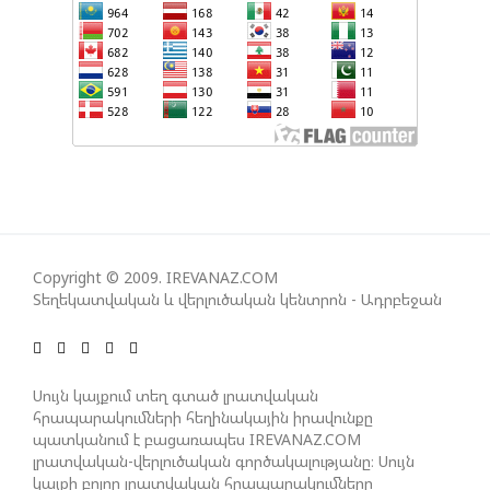
ՀԱՅԱՑՔ ՀԱՅԱՍՏԱՆԻՑ. ՈՐՔԱ՞Ն ԲԱՐՁՐ ԵՆ TRIPP-Ի
ԿՅԱՆՔԻ ԿՈՉՄԱՆ ՇԱՆՍԵՐՆ ԱՅՍ ՊԱՀԻՆ
ՀԱՊԿ-Ի ՄԱՍՆԱԿՑՈՒԹՅՈՒՆԸ ՂԱՐԱԲԱՂՅԱՆ
ՀԱԿԱՄԱՐՏՈՒԹՅԱՆՆ ԱՆՀՆԱՐ ԷՐ․ ԶԱԽԱՐՈՎԱ
ԻՐԱՆԱԿԱՆ ԵՐԿՈՒ ԼՐԱՏՎԱՄԻՋՈՑԻ
ԳՈՐԾՈՒՆԵՈՒԹՅՈՒՆ ԱԴՐԲԵՋԱՆՈՒՄ ԱՆՕՐԻՆԱԿԱՆ
Copyright © 2009. IREVANAZ.COM
Է ՃԱՆԱՉՎԵԼ
Տեղեկատվական և վերլուծական կենտրոն - Ադրբեջան
ՆԱԽԱԳԱՀ ԻԼՀԱՄ ԱԼԻԵՎԸ ՇՆՈՐՀԱՎՈՐԵԼ Է ԻՐ
ՄԱԼԴԻՎՑԻ ԳՈՐԾԸՆԿԵՐ ՄՈՀԱՄՄԵԴ ՄՈՒԻԶԱՅԻՆ.
Սույն կայքում տեղ գտած լրատվական
հրապարակումների հեղինակային իրավունքը
«ՄԵՆՔ ԳՈՀ ԵՆՔ ԱԴՐԲԵՋԱՆԻ ԵՎ ՄԱԼԴԻՎՆԵՐԻ
պատկանում է բացառապես IREVANAZ.COM
ՄԻՋԵՎ ՀԱՐԱԲԵՐՈՒԹՅՈՒՆՆԵՐԻ ԴԻՆԱՄԻԿ
լրատվական-վերլուծական գործակալությանը։ Սույն
ԶԱՐԳԱՑՈՒՄԻՑ»
կայքի բոլոր լրատվական հրապարակումները