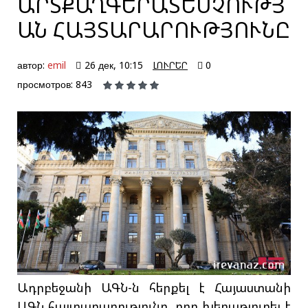
ԱՐՏՔԱՂԳԵՐԱՏԵՍՉՈՒԹՅ
ԱՆ ՀԱՅՏԱՐԱՐՈՒԹՅՈՒՆԸ
автор:
emil
26 дек, 10:15
ԼՈՒՐԵՐ
0
просмотров: 843
Ադրբեջանի ԱԳՆ-ն հերքել է Հայաստանի
ԱԳՆ հայտարարությունը, որը խեղաթյուրել է