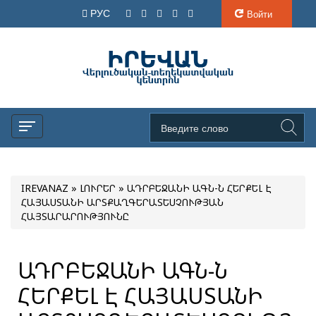
РУС
Войти
IREVANAZ
»
ԼՈՒՐԵՐ
» ԱԴՐԲԵՋԱՆԻ ԱԳՆ-Ն ՀԵՐՔԵԼ Է
ՀԱՅԱՍՏԱՆԻ ԱՐՏՔԱՂԳԵՐԱՏԵՍՉՈՒԹՅԱՆ
ՀԱՅՏԱՐԱՐՈՒԹՅՈՒՆԸ
ԱԴՐԲԵՋԱՆԻ ԱԳՆ-Ն
ՀԵՐՔԵԼ Է ՀԱՅԱՍՏԱՆԻ