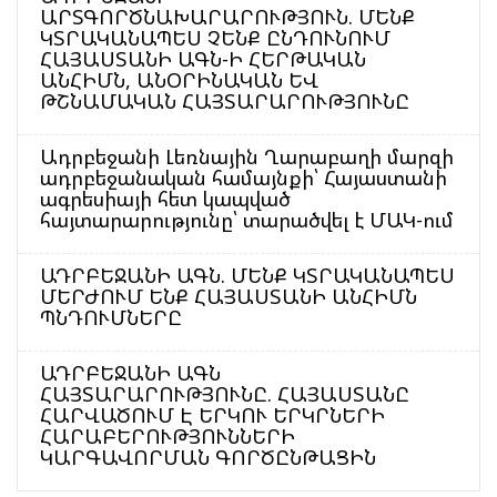
ԱՐՏԳՈՐԾՆԱԽԱՐԱՐՈՒԹՅՈՒՆ. ՄԵՆՔ
ԿՏՐԱԿԱՆԱՊԵՍ ՉԵՆՔ ԸՆԴՈՒՆՈՒՄ
ՀԱՅԱՍՏԱՆԻ ԱԳՆ-Ի ՀԵՐԹԱԿԱՆ
ԱՆՀԻՄՆ, ԱՆՕՐԻՆԱԿԱՆ ԵՎ
ԹՇՆԱՄԱԿԱՆ ՀԱՅՏԱՐԱՐՈՒԹՅՈՒՆԸ
Ադրբեջանի Լեռնային Ղարաբաղի մարզի
ադրբեջանական համայնքի՝ Հայաստանի
ագրեսիայի հետ կապված
հայտարարությունը՝ տարածվել է ՄԱԿ-ում
ԱԴՐԲԵՋԱՆԻ ԱԳՆ. ՄԵՆՔ ԿՏՐԱԿԱՆԱՊԵՍ
ՄԵՐԺՈՒՄ ԵՆՔ ՀԱՅԱՍՏԱՆԻ ԱՆՀԻՄՆ
ՊՆԴՈՒՄՆԵՐԸ
ԱԴՐԲԵՋԱՆԻ ԱԳՆ
ՀԱՅՏԱՐԱՐՈՒԹՅՈՒՆԸ. ՀԱՅԱՍՏԱՆԸ
ՀԱՐՎԱԾՈՒՄ Է ԵՐԿՈՒ ԵՐԿՐՆԵՐԻ
ՀԱՐԱԲԵՐՈՒԹՅՈՒՆՆԵՐԻ
ԿԱՐԳԱՎՈՐՄԱՆ ԳՈՐԾԸՆԹԱՑԻՆ