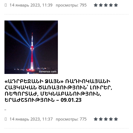
14 январь 2023, 11:39
просмотры: 795
«ԱԴՐԲԵՋԱՆԻ ՁԱՅՆ» ՌԱԴԻՈԿԱՅԱՆԻ
ՀԱՅԿԱԿԱՆ ԾԱՌԱՅՈՒԹՅՈՒՆ՝ ԼՈՒՐԵՐ,
ՌԵՊՈՐՏԱԺ, ՄԵԿՆԱԲԱՆՈՒԹՅՈՒՆ,
ԵՐԱԺՇՏՈՒԹՅՈՒՆ – 09.01.23
..
14 январь 2023, 11:37
просмотры: 775