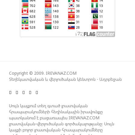
ՀԱՅԱՑՔ ՀԱՅԱՍՏԱՆԻՑ. ՈՐՔԱ՞Ն ԲԱՐՁՐ ԵՆ TRIPP-Ի
ԿՅԱՆՔԻ ԿՈՉՄԱՆ ՇԱՆՍԵՐՆ ԱՅՍ ՊԱՀԻՆ
ՀԱՊԿ-Ի ՄԱՍՆԱԿՑՈՒԹՅՈՒՆԸ ՂԱՐԱԲԱՂՅԱՆ
ՀԱԿԱՄԱՐՏՈՒԹՅԱՆՆ ԱՆՀՆԱՐ ԷՐ․ ԶԱԽԱՐՈՎԱ
ԻՐԱՆԱԿԱՆ ԵՐԿՈՒ ԼՐԱՏՎԱՄԻՋՈՑԻ
ԳՈՐԾՈՒՆԵՈՒԹՅՈՒՆ ԱԴՐԲԵՋԱՆՈՒՄ ԱՆՕՐԻՆԱԿԱՆ
Copyright © 2009. IREVANAZ.COM
Է ՃԱՆԱՉՎԵԼ
Տեղեկատվական և վերլուծական կենտրոն - Ադրբեջան
ՆԱԽԱԳԱՀ ԻԼՀԱՄ ԱԼԻԵՎԸ ՇՆՈՐՀԱՎՈՐԵԼ Է ԻՐ
ՄԱԼԴԻՎՑԻ ԳՈՐԾԸՆԿԵՐ ՄՈՀԱՄՄԵԴ ՄՈՒԻԶԱՅԻՆ.
Սույն կայքում տեղ գտած լրատվական
«ՄԵՆՔ ԳՈՀ ԵՆՔ ԱԴՐԲԵՋԱՆԻ ԵՎ ՄԱԼԴԻՎՆԵՐԻ
հրապարակումների հեղինակային իրավունքը
ՄԻՋԵՎ ՀԱՐԱԲԵՐՈՒԹՅՈՒՆՆԵՐԻ ԴԻՆԱՄԻԿ
պատկանում է բացառապես IREVANAZ.COM
ԶԱՐԳԱՑՈՒՄԻՑ»
լրատվական-վերլուծական գործակալությանը։ Սույն
կայքի բոլոր լրատվական հրապարակումները