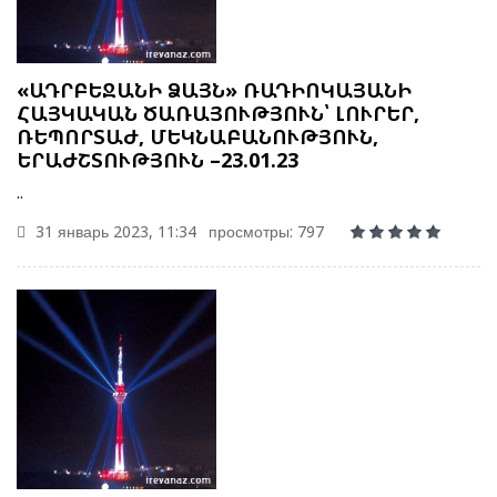
«ԱԴՐԲԵՋԱՆԻ ՁԱՅՆ» ՌԱԴԻՈԿԱՅԱՆԻ
ՀԱՅԿԱԿԱՆ ԾԱՌԱՅՈՒԹՅՈՒՆ՝ ԼՈՒՐԵՐ,
ՌԵՊՈՐՏԱԺ, ՄԵԿՆԱԲԱՆՈՒԹՅՈՒՆ,
ԵՐԱԺՇՏՈՒԹՅՈՒՆ –23.01.23
..
31 январь 2023, 11:34
просмотры: 797