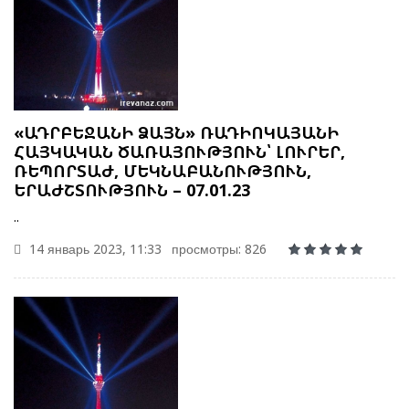
«ԱԴՐԲԵՋԱՆԻ ՁԱՅՆ» ՌԱԴԻՈԿԱՅԱՆԻ
ՀԱՅԿԱԿԱՆ ԾԱՌԱՅՈՒԹՅՈՒՆ՝ ԼՈՒՐԵՐ,
ՌԵՊՈՐՏԱԺ, ՄԵԿՆԱԲԱՆՈՒԹՅՈՒՆ,
ԵՐԱԺՇՏՈՒԹՅՈՒՆ – 07.01.23
..
14 январь 2023, 11:33
просмотры: 826