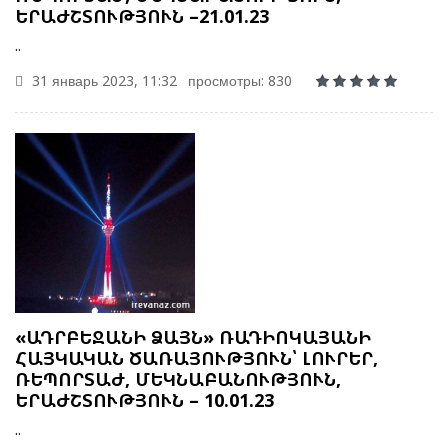
ԵՐԱԺՇՏՈՒԹՅՈՒՆ –21.01.23
..
31 январь 2023, 11:32
просмотры: 830
«ԱԴՐԲԵՋԱՆԻ ՁԱՅՆ» ՌԱԴԻՈԿԱՅԱՆԻ
ՀԱՅԿԱԿԱՆ ԾԱՌԱՅՈՒԹՅՈՒՆ՝ ԼՈՒՐԵՐ,
ՌԵՊՈՐՏԱԺ, ՄԵԿՆԱԲԱՆՈՒԹՅՈՒՆ,
ԵՐԱԺՇՏՈՒԹՅՈՒՆ – 10.01.23
..