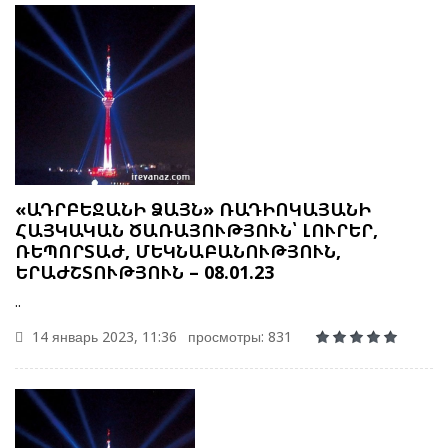
«ԱԴՐԲԵՋԱՆԻ ՁԱՅՆ» ՌԱԴԻՈԿԱՅԱՆԻ
ՀԱՅԿԱԿԱՆ ԾԱՌԱՅՈՒԹՅՈՒՆ՝ ԼՈՒՐԵՐ,
ՌԵՊՈՐՏԱԺ, ՄԵԿՆԱԲԱՆՈՒԹՅՈՒՆ,
ԵՐԱԺՇՏՈՒԹՅՈՒՆ – 08.01.23
..
14 январь 2023, 11:36
просмотры: 831