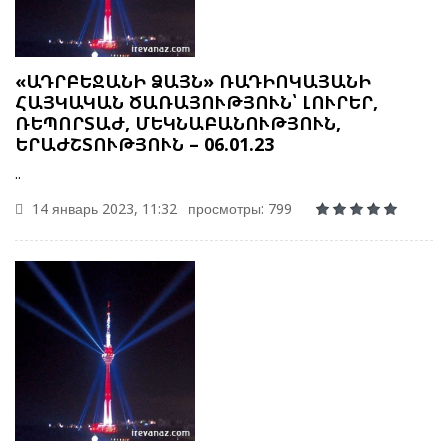
«ԱԴՐԲԵՋԱՆԻ ՁԱՅՆ» ՌԱԴԻՈԿԱՅԱՆԻ
ՀԱՅԿԱԿԱՆ ԾԱՌԱՅՈՒԹՅՈՒՆ՝ ԼՈՒՐԵՐ,
ՌԵՊՈՐՏԱԺ, ՄԵԿՆԱԲԱՆՈՒԹՅՈՒՆ,
ԵՐԱԺՇՏՈՒԹՅՈՒՆ – 06.01.23
..
14 январь 2023, 11:32
просмотры: 799