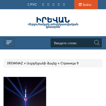
РУС
Войти
IREVANAZ
»
Ադրբեջանի ձայնը
» Страница 9