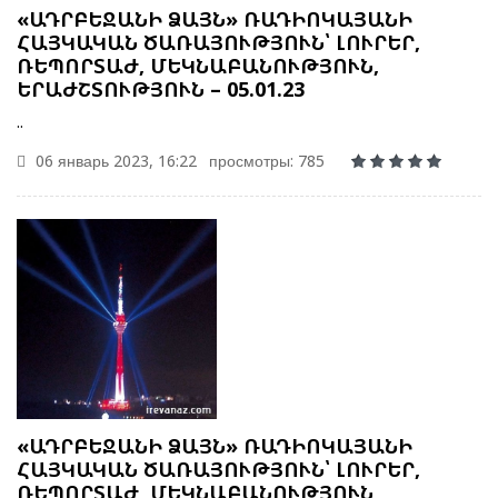
«ԱԴՐԲԵՋԱՆԻ ՁԱՅՆ» ՌԱԴԻՈԿԱՅԱՆԻ
ՀԱՅԿԱԿԱՆ ԾԱՌԱՅՈՒԹՅՈՒՆ՝ ԼՈՒՐԵՐ,
ՌԵՊՈՐՏԱԺ, ՄԵԿՆԱԲԱՆՈՒԹՅՈՒՆ,
ԵՐԱԺՇՏՈՒԹՅՈՒՆ – 05.01.23
..
06 январь 2023, 16:22
просмотры: 785
«ԱԴՐԲԵՋԱՆԻ ՁԱՅՆ» ՌԱԴԻՈԿԱՅԱՆԻ
ՀԱՅԿԱԿԱՆ ԾԱՌԱՅՈՒԹՅՈՒՆ՝ ԼՈՒՐԵՐ,
ՌԵՊՈՐՏԱԺ, ՄԵԿՆԱԲԱՆՈՒԹՅՈՒՆ,