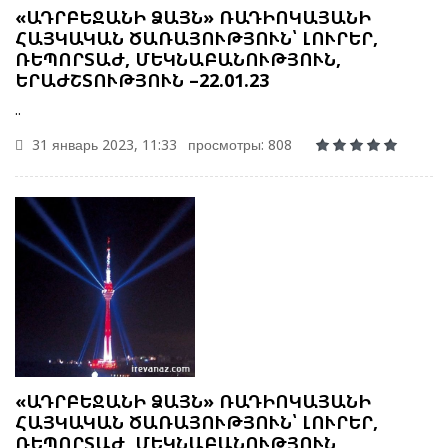
«ԱԴՐԲԵՋԱՆԻ ՁԱՅՆ» ՌԱԴԻՈԿԱՅԱՆԻ
ՀԱՅԿԱԿԱՆ ԾԱՌԱՅՈՒԹՅՈՒՆ՝ ԼՈՒՐԵՐ,
ՌԵՊՈՐՏԱԺ, ՄԵԿՆԱԲԱՆՈՒԹՅՈՒՆ,
ԵՐԱԺՇՏՈՒԹՅՈՒՆ –22.01.23
..
31 январь 2023, 11:33
просмотры: 808
«ԱԴՐԲԵՋԱՆԻ ՁԱՅՆ» ՌԱԴԻՈԿԱՅԱՆԻ
ՀԱՅԿԱԿԱՆ ԾԱՌԱՅՈՒԹՅՈՒՆ՝ ԼՈՒՐԵՐ,
ՌԵՊՈՐՏԱԺ, ՄԵԿՆԱԲԱՆՈՒԹՅՈՒՆ,