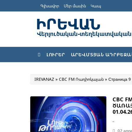
Գլխավոր
Մեր մասին
Կապ
ԼՈՒՐԵՐ
ԱՐԵՎՄՏՅԱՆ ԱԴՐԲԵՋԱ
IREVANAZ
»
CBC FM Ռադիոկայան
» Страница 9
CBC F
ԾԱՌԱՅ
01.04.2
..
02 апре