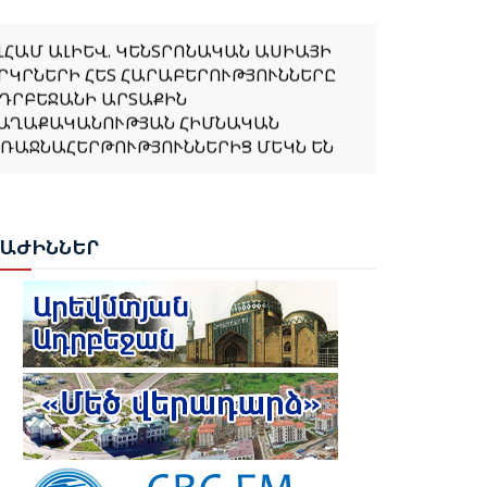
ԼՀԱՄ ԱԼԻԵՎ. ԿԵՆՏՐՈՆԱԿԱՆ ԱՍԻԱՅԻ
ՐԿՐՆԵՐԻ ՀԵՏ ՀԱՐԱԲԵՐՈՒԹՅՈՒՆՆԵՐԸ
ԴՐԲԵՋԱՆԻ ԱՐՏԱՔԻՆ
ԱՂԱՔԱԿԱՆՈՒԹՅԱՆ ՀԻՄՆԱԿԱՆ
ՌԱՋՆԱՀԵՐԹՈՒԹՅՈՒՆՆԵՐԻՑ ՄԵԿՆ ԵՆ
ՈՒՐՔԻԱՅԻ ՀԵՏ ՀԱՏՈՒԿ ԲԱՆԱԳՆԱՑԻ ՀԵՏ
ԱՊՎԱԾ ՈՐՈՇՈՒՄ ԴԵՌ ՉԿԱ․ ՓԱՇԻՆՅԱՆ
ԲԱԺ
ԻՆՆԵՐ
ԱՆԵՍ ՆԱԶԱՐՅԱՆԸ ՈՍԿԵ ՄԵԴԱԼ ՆՎԱՃԵՑ
ԱՔՎՈՒՄ
ՈՒՐՔԻԱՆ ԵՐԲԵՔ ՉԻ ԹՈՂՆԻ ԻՐ
ԻՊՐԱԹՈՒՐՔ ԵՂԲԱՅՐՆԵՐԻՆ ԵՎ
ՈՒՅՐԵՐԻՆ ՄԵՆԱԿ․ ԷՐԴՈՂԱՆ