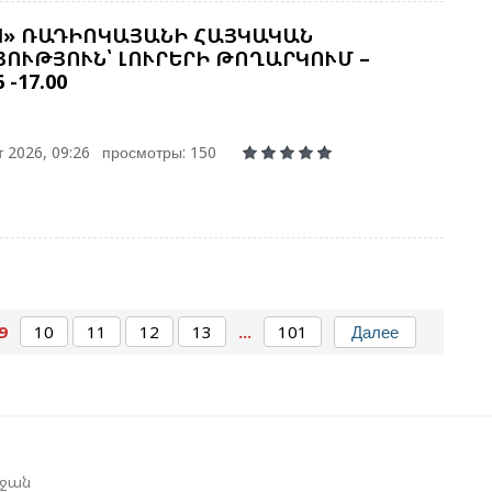
Խ
Կ
M» ՌԱԴԻՈԿԱՅԱՆԻ ՀԱՅԿԱԿԱՆ
ՈՒԹՅՈՒՆ՝ ԼՈՒՐԵՐԻ ԹՈՂԱՐԿՈՒՄ –
6 -17.00
Մ
Թ
 2026, 09:26
просмотры: 150
Ե
Գ
Տ
Չ
Ե
9
10
11
12
13
...
101
Далее
Գ
Ո
Ս
Է
եջան