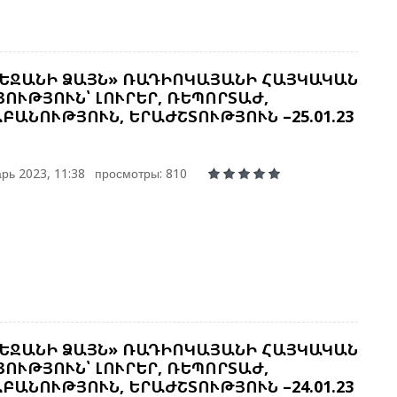
ԵՋԱՆԻ ՁԱՅՆ» ՌԱԴԻՈԿԱՅԱՆԻ ՀԱՅԿԱԿԱՆ
ՈՒԹՅՈՒՆ՝ ԼՈՒՐԵՐ, ՌԵՊՈՐՏԱԺ,
ԲԱՆՈՒԹՅՈՒՆ, ԵՐԱԺՇՏՈՒԹՅՈՒՆ –25.01.23
рь 2023, 11:38
просмотры: 810
ԵՋԱՆԻ ՁԱՅՆ» ՌԱԴԻՈԿԱՅԱՆԻ ՀԱՅԿԱԿԱՆ
ՈՒԹՅՈՒՆ՝ ԼՈՒՐԵՐ, ՌԵՊՈՐՏԱԺ,
ԲԱՆՈՒԹՅՈՒՆ, ԵՐԱԺՇՏՈՒԹՅՈՒՆ –24.01.23