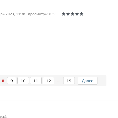
рь 2023, 11:36
просмотры: 839
8
9
10
11
12
...
19
Далее
եջան