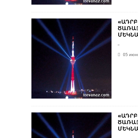
«ԱԴՐԲ
ԾԱՌԱՅ
ՄԵԿՆԱ
..
05 июнь
«ԱԴՐԲ
ԾԱՌԱՅ
ՄԵԿՆԱ
..