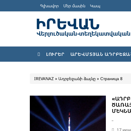
Գլխավոր
Մեր մասին
Կապ
ԼՈՒՐԵՐ
ԱՐԵՎՄՏՅԱՆ ԱԴՐԲԵՋԱ
IREVANAZ
»
Ադրբեջանի ձայնը
» Страница 8
«ԱԴՐԲ
ԾԱՌԱՅ
ՄԵԿՆԱ
..
17 июнь