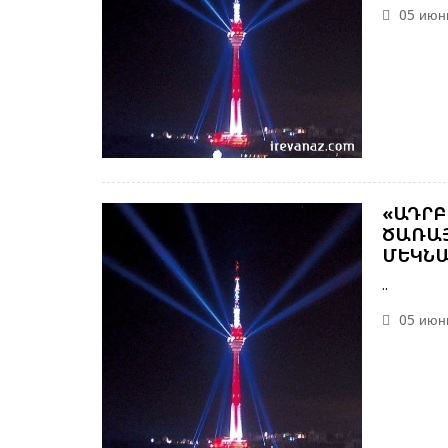
05 июнь
«ԱԴՐԲ
ԾԱՌԱՅ
ՄԵԿՆԱ
..
05 июнь