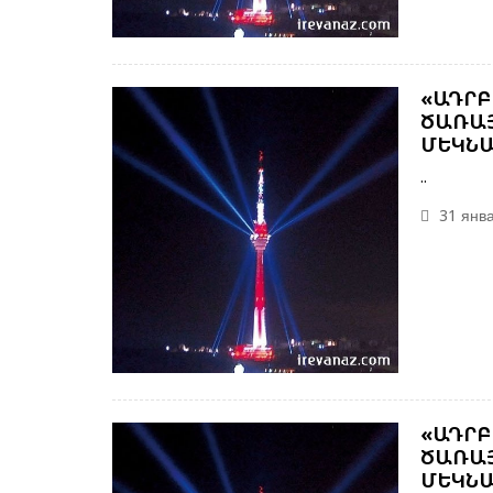
«ԱԴՐԲ
ԾԱՌԱՅ
ՄԵԿՆԱ
..
31 янва
«ԱԴՐԲ
ԾԱՌԱՅ
ՄԵԿՆԱ