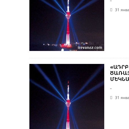
31 янва
«ԱԴՐԲ
ԾԱՌԱՅ
ՄԵԿՆԱ
..
31 янва