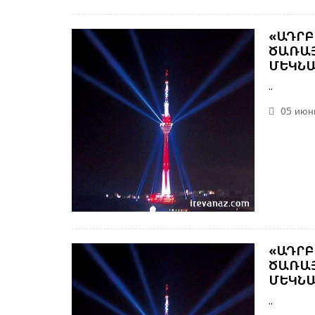
«ԱԴՐԲ
ԾԱՌԱՅ
ՄԵԿՆԱ
..
05 июнь
«ԱԴՐԲ
ԾԱՌԱՅ
ՄԵԿՆԱ
..