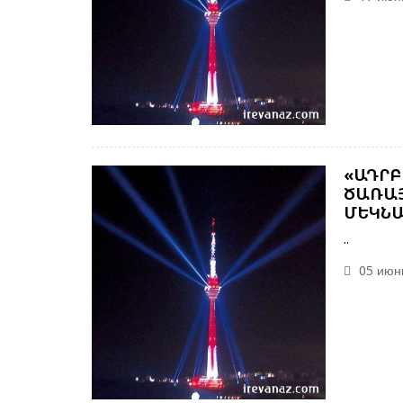
«ԱԴՐԲ
ԾԱՌԱՅ
ՄԵԿՆԱ
..
05 июнь