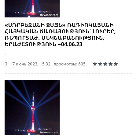
«ԱԴՐԲԵՋԱՆԻ ՁԱՅՆ» ՌԱԴԻՈԿԱՅԱՆԻ
ՀԱՅԿԱԿԱՆ ԾԱՌԱՅՈՒԹՅՈՒՆ՝ ԼՈՒՐԵՐ,
ՌԵՊՈՐՏԱԺ, ՄԵԿՆԱԲԱՆՈՒԹՅՈՒՆ,
ԵՐԱԺՇՏՈՒԹՅՈՒՆ –04.06.23
..
17 июнь 2023, 15:32
просмотры: 605