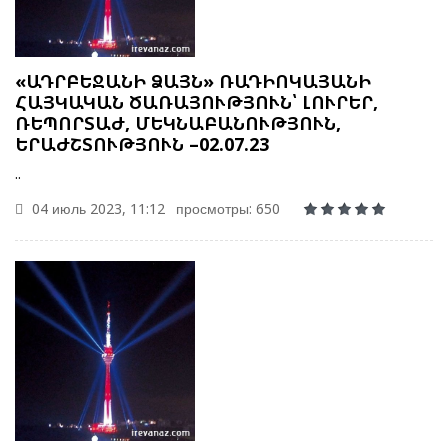
«ԱԴՐԲԵՋԱՆԻ ՁԱՅՆ» ՌԱԴԻՈԿԱՅԱՆԻ
ՀԱՅԿԱԿԱՆ ԾԱՌԱՅՈՒԹՅՈՒՆ՝ ԼՈՒՐԵՐ,
ՌԵՊՈՐՏԱԺ, ՄԵԿՆԱԲԱՆՈՒԹՅՈՒՆ,
ԵՐԱԺՇՏՈՒԹՅՈՒՆ –02.07.23
..
04 июль 2023, 11:12
просмотры: 650