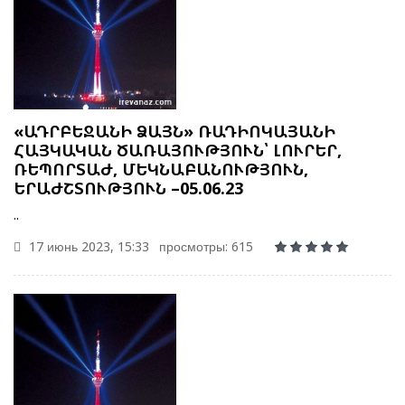
«ԱԴՐԲԵՋԱՆԻ ՁԱՅՆ» ՌԱԴԻՈԿԱՅԱՆԻ
ՀԱՅԿԱԿԱՆ ԾԱՌԱՅՈՒԹՅՈՒՆ՝ ԼՈՒՐԵՐ,
ՌԵՊՈՐՏԱԺ, ՄԵԿՆԱԲԱՆՈՒԹՅՈՒՆ,
ԵՐԱԺՇՏՈՒԹՅՈՒՆ –05.06.23
..
17 июнь 2023, 15:33
просмотры: 615