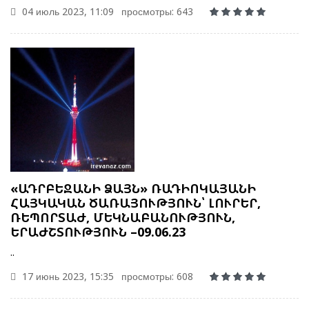
04 июль 2023, 11:09
просмотры: 643
«ԱԴՐԲԵՋԱՆԻ ՁԱՅՆ» ՌԱԴԻՈԿԱՅԱՆԻ
ՀԱՅԿԱԿԱՆ ԾԱՌԱՅՈՒԹՅՈՒՆ՝ ԼՈՒՐԵՐ,
ՌԵՊՈՐՏԱԺ, ՄԵԿՆԱԲԱՆՈՒԹՅՈՒՆ,
ԵՐԱԺՇՏՈՒԹՅՈՒՆ –09.06.23
..
17 июнь 2023, 15:35
просмотры: 608