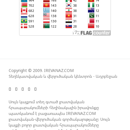
ՀԱՅԱՑՔ ՀԱՅԱՍՏԱՆԻՑ. ՈՐՔԱ՞Ն ԲԱՐՁՐ ԵՆ TRIPP-Ի
ԿՅԱՆՔԻ ԿՈՉՄԱՆ ՇԱՆՍԵՐՆ ԱՅՍ ՊԱՀԻՆ
ՀԱՊԿ-Ի ՄԱՍՆԱԿՑՈՒԹՅՈՒՆԸ ՂԱՐԱԲԱՂՅԱՆ
ՀԱԿԱՄԱՐՏՈՒԹՅԱՆՆ ԱՆՀՆԱՐ ԷՐ․ ԶԱԽԱՐՈՎԱ
ԻՐԱՆԱԿԱՆ ԵՐԿՈՒ ԼՐԱՏՎԱՄԻՋՈՑԻ
ԳՈՐԾՈՒՆԵՈՒԹՅՈՒՆ ԱԴՐԲԵՋԱՆՈՒՄ ԱՆՕՐԻՆԱԿԱՆ
Copyright © 2009. IREVANAZ.COM
Է ՃԱՆԱՉՎԵԼ
Տեղեկատվական և վերլուծական կենտրոն - Ադրբեջան
ՆԱԽԱԳԱՀ ԻԼՀԱՄ ԱԼԻԵՎԸ ՇՆՈՐՀԱՎՈՐԵԼ Է ԻՐ
ՄԱԼԴԻՎՑԻ ԳՈՐԾԸՆԿԵՐ ՄՈՀԱՄՄԵԴ ՄՈՒԻԶԱՅԻՆ.
Սույն կայքում տեղ գտած լրատվական
«ՄԵՆՔ ԳՈՀ ԵՆՔ ԱԴՐԲԵՋԱՆԻ ԵՎ ՄԱԼԴԻՎՆԵՐԻ
հրապարակումների հեղինակային իրավունքը
ՄԻՋԵՎ ՀԱՐԱԲԵՐՈՒԹՅՈՒՆՆԵՐԻ ԴԻՆԱՄԻԿ
պատկանում է բացառապես IREVANAZ.COM
ԶԱՐԳԱՑՈՒՄԻՑ»
լրատվական-վերլուծական գործակալությանը։ Սույն
կայքի բոլոր լրատվական հրապարակումները