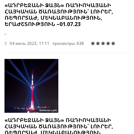
«ԱԴՐԲԵՋԱՆԻ ՁԱՅՆ» ՌԱԴԻՈԿԱՅԱՆԻ
ՀԱՅԿԱԿԱՆ ԾԱՌԱՅՈՒԹՅՈՒՆ՝ ԼՈՒՐԵՐ,
ՌԵՊՈՐՏԱԺ, ՄԵԿՆԱԲԱՆՈՒԹՅՈՒՆ,
ԵՐԱԺՇՏՈՒԹՅՈՒՆ –01.07.23
..
04 июль 2023, 11:11
просмотры: 638
«ԱԴՐԲԵՋԱՆԻ ՁԱՅՆ» ՌԱԴԻՈԿԱՅԱՆԻ
ՀԱՅԿԱԿԱՆ ԾԱՌԱՅՈՒԹՅՈՒՆ՝ ԼՈՒՐԵՐ,
ՌԵՊՈՐՏԱԺ, ՄԵԿՆԱԲԱՆՈՒԹՅՈՒՆ,