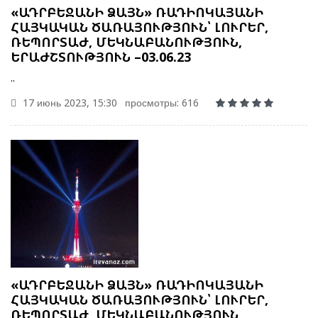
«ԱԴՐԲԵՋԱՆԻ ՁԱՅՆ» ՌԱԴԻՈԿԱՅԱՆԻ
ՀԱՅԿԱԿԱՆ ԾԱՌԱՅՈՒԹՅՈՒՆ՝ ԼՈՒՐԵՐ,
ՌԵՊՈՐՏԱԺ, ՄԵԿՆԱԲԱՆՈՒԹՅՈՒՆ,
ԵՐԱԺՇՏՈՒԹՅՈՒՆ –03.06.23
..
17 июнь 2023, 15:30
просмотры: 616
«ԱԴՐԲԵՋԱՆԻ ՁԱՅՆ» ՌԱԴԻՈԿԱՅԱՆԻ
ՀԱՅԿԱԿԱՆ ԾԱՌԱՅՈՒԹՅՈՒՆ՝ ԼՈՒՐԵՐ,
ՌԵՊՈՐՏԱԺ, ՄԵԿՆԱԲԱՆՈՒԹՅՈՒՆ,