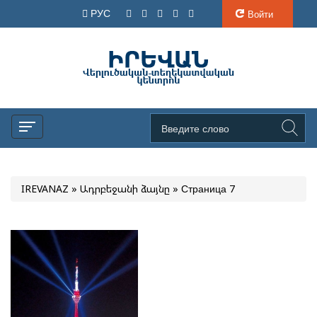
РУС
Войти
IREVANAZ
»
Ադրբեջանի ձայնը
» Страница 7