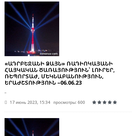
«ԱԴՐԲԵՋԱՆԻ ՁԱՅՆ» ՌԱԴԻՈԿԱՅԱՆԻ
ՀԱՅԿԱԿԱՆ ԾԱՌԱՅՈՒԹՅՈՒՆ՝ ԼՈՒՐԵՐ,
ՌԵՊՈՐՏԱԺ, ՄԵԿՆԱԲԱՆՈՒԹՅՈՒՆ,
ԵՐԱԺՇՏՈՒԹՅՈՒՆ –06.06.23
..
17 июнь 2023, 15:34
просмотры: 600