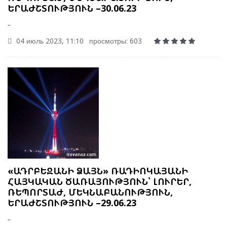
ԵՐԱԺՇՏՈՒԹՅՈՒՆ –30.06.23
..
04 июль 2023, 11:10
просмотры: 603
«ԱԴՐԲԵՋԱՆԻ ՁԱՅՆ» ՌԱԴԻՈԿԱՅԱՆԻ
ՀԱՅԿԱԿԱՆ ԾԱՌԱՅՈՒԹՅՈՒՆ՝ ԼՈՒՐԵՐ,
ՌԵՊՈՐՏԱԺ, ՄԵԿՆԱԲԱՆՈՒԹՅՈՒՆ,
ԵՐԱԺՇՏՈՒԹՅՈՒՆ –29.06.23
..