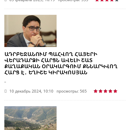
ԱԴՐԲԵՋԱՆՈՒՄ ՊԱՀՎՈՂ ՀԱՅԵՐԻ
ՎԵՐԱԴԱՐՁԻ ՀԱՐՑՆ ԱՎԵԼԻ ՇԱՏ
ՔԱՂԱՔԱԿԱՆ ՕՐԱԿԱՐԳՈՒՄ ՔՆՆԱՐԿՎՈՂ
ՀԱՐՑ Է․ ԵՂԻՇԵ ԿԻՐԱԿՈՍՅԱՆ
..
10 декабрь 2024, 10:10
просмотры: 565