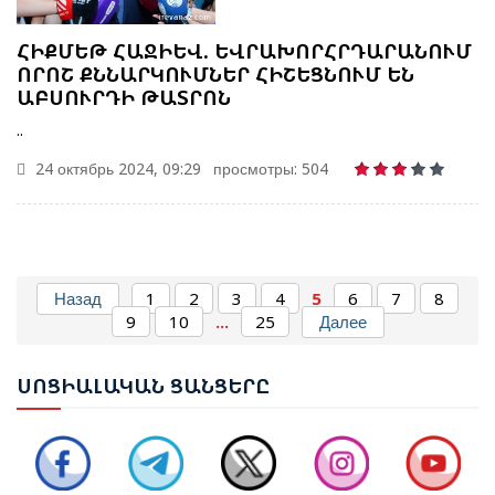
ՀԻՔՄԵԹ ՀԱՋԻԵՎ. ԵՎՐԱԽՈՐՀՐԴԱՐԱՆՈՒՄ
ՈՐՈՇ ՔՆՆԱՐԿՈՒՄՆԵՐ ՀԻՇԵՑՆՈՒՄ ԵՆ
ԱԲՍՈՒՐԴԻ ԹԱՏՐՈՆ
..
24 октябрь 2024, 09:29
просмотры: 504
ՌՈՒԲԵՆ ՌՈՒԲԻՆՅԱՆԸ ԸՆՏՐՎԵՑ ԱԺ ՆԱԽԱԳԱՀ
Назад
1
2
3
4
5
6
7
8
9
10
...
25
Далее
ՆԱԽԱԳԱՀ ՎԱՀԱԳՆ ԽԱՉԱՏՈՒՐՅԱՆԸ ՍՏՈՐԱԳՐԵՑ
ՆԻԿՈԼ ՓԱՇԻՆՅԱՆԻՆ ՎԱՐՉԱՊԵՏ ՆՇԱՆԱԿԵԼՈՒ
ՍՈՑ
ԻԱԼԱԿԱՆ ՑԱՆՑԵՐԸ
ՄԱՍԻՆ ՀՐԱՄԱՆԱԳԻՐԸ
ԻԼՀԱՄ ԱԼԻԵՎ. ԿԵՆՏՐՈՆԱԿԱՆ ԱՍԻԱՅԻ ԵՐԿՐՆԵՐԻ