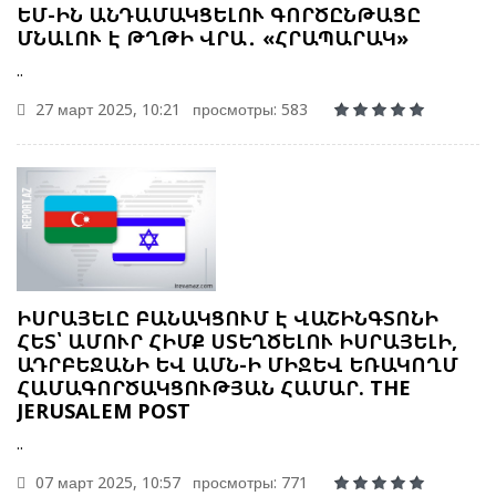
ԵՄ-ԻՆ ԱՆԴԱՄԱԿՑԵԼՈՒ ԳՈՐԾԸՆԹԱՑԸ
ՄՆԱԼՈՒ Է ԹՂԹԻ ՎՐԱ․ «ՀՐԱՊԱՐԱԿ»
..
27 март 2025, 10:21
просмотры: 583
ԻՍՐԱՅԵԼԸ ԲԱՆԱԿՑՈՒՄ Է ՎԱՇԻՆԳՏՈՆԻ
ՀԵՏ՝ ԱՄՈՒՐ ՀԻՄՔ ՍՏԵՂԾԵԼՈՒ ԻՍՐԱՅԵԼԻ,
ԱԴՐԲԵՋԱՆԻ ԵՎ ԱՄՆ-Ի ՄԻՋԵՎ ԵՌԱԿՈՂՄ
ՀԱՄԱԳՈՐԾԱԿՑՈՒԹՅԱՆ ՀԱՄԱՐ. THE
JERUSALEM POST
..
07 март 2025, 10:57
просмотры: 771