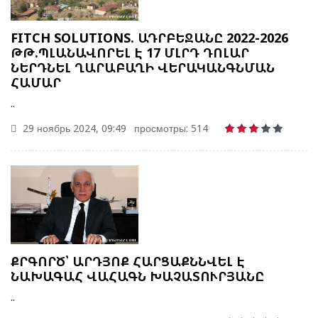
FITCH SOLUTIONS. ԱԴՐԲԵՋԱՆԸ 2022-2026
ԹԹ.ՊԼԱՆԱՎՈՐԵԼ Է 17 ՄԼՐԴ ԴՈԼԱՐ
ՆԵՐԴՆԵԼ ՂԱՐԱԲԱՂԻ ՎԵՐԱԿԱՆԳՆՄԱՆ
ՀԱՄԱՐ
..
29 ноябрь 2024, 09:49
просмотры: 514
ՔՐԳՈՐԾ՝ ԱՐԴՅՈՔ ՀԱՐՑԱՔՆՆՎԵԼ Է
ՆԱԽԱԳԱՀ ՎԱՀԱԳՆ ԽԱՉԱՏՈՒՐՅԱՆԸ
..