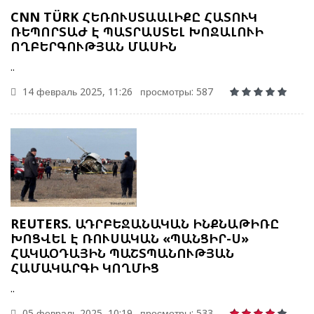
CNN TÜRK ՀԵՌՈՒՍՏԱԱԼԻՔԸ ՀԱՏՈՒԿ
ՌԵՊՈՐՏԱԺ Է ՊԱՏՐԱՍՏԵԼ ԽՈՋԱԼՈՒԻ
ՈՂԲԵՐԳՈՒԹՅԱՆ ՄԱՍԻՆ
..
14 февраль 2025, 11:26
просмотры: 587
REUTERS. ԱԴՐԲԵՋԱՆԱԿԱՆ ԻՆՔՆԱԹԻՌԸ
ԽՈՑՎԵԼ Է ՌՈՒՍԱԿԱՆ «ՊԱՆՑԻՐ-Ս»
ՀԱԿԱՕԴԱՅԻՆ ՊԱՇՏՊԱՆՈՒԹՅԱՆ
ՀԱՄԱԿԱՐԳԻ ԿՈՂՄԻՑ
..
05 февраль 2025, 10:19
просмотры: 533