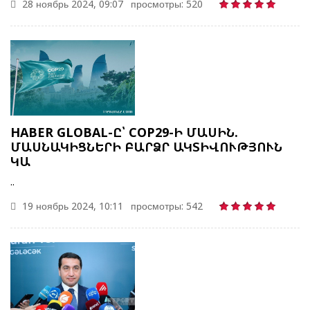
28 ноябрь 2024, 09:07
просмотры: 520
HABER GLOBAL-Ը՝ COP29-Ի ՄԱՍԻՆ.
ՄԱՍՆԱԿԻՑՆԵՐԻ ԲԱՐՁՐ ԱԿՏԻՎՈՒԹՅՈՒՆ
ԿԱ
..
19 ноябрь 2024, 10:11
просмотры: 542