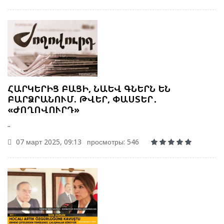
ՀԱՐԿԵՐԻՑ ԲԱՑԻ, ՆԱԵՎ ԳՆԵՐՆ ԵՆ
ԲԱՐՁՐԱՆՈՒՄ. ԹՎԵՐ, ՓԱՍՏԵՐ․
«ԺՈՂՈՎՈՒՐԴ»
..
07 март 2025, 09:13
просмотры: 546