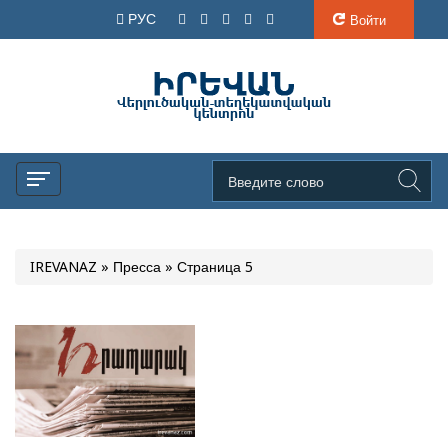
РУС
Войти
IREVANAZ
»
Пресса
» Страница 5