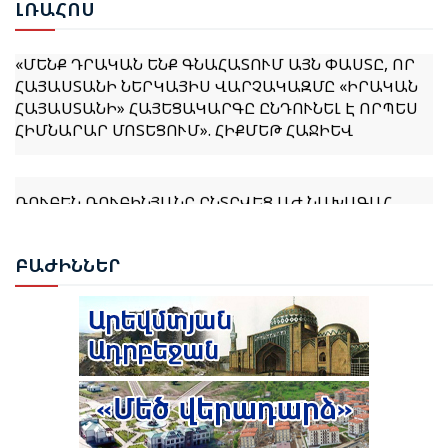
ԼՌԱ
ՀՈՍ
«ՄԵՆՔ ԴՐԱԿԱՆ ԵՆՔ ԳՆԱՀԱՏՈՒՄ ԱՅՆ ՓԱՍՏԸ, ՈՐ
ՀԱՅԱՍՏԱՆԻ ՆԵՐԿԱՅԻՍ ՎԱՐՉԱԿԱԶՄԸ «ԻՐԱԿԱՆ
ՀԱՅԱՍՏԱՆԻ» ՀԱՅԵՑԱԿԱՐԳԸ ԸՆԴՈՒՆԵԼ Է ՈՐՊԵՍ
ՀԻՄՆԱՐԱՐ ՄՈՏԵՑՈՒՄ». ՀԻՔՄԵԹ ՀԱՋԻԵՎ
ՌՈՒԲԵՆ ՌՈՒԲԻՆՅԱՆԸ ԸՆՏՐՎԵՑ ԱԺ ՆԱԽԱԳԱՀ
ՆԱԽԱԳԱՀ ՎԱՀԱԳՆ ԽԱՉԱՏՈՒՐՅԱՆԸ ՍՏՈՐԱԳՐԵՑ
ԲԱԺ
ԻՆՆԵՐ
ՆԻԿՈԼ ՓԱՇԻՆՅԱՆԻՆ ՎԱՐՉԱՊԵՏ ՆՇԱՆԱԿԵԼՈՒ
ՄԱՍԻՆ ՀՐԱՄԱՆԱԳԻՐԸ
ԻԼՀԱՄ ԱԼԻԵՎ. ԿԵՆՏՐՈՆԱԿԱՆ ԱՍԻԱՅԻ ԵՐԿՐՆԵՐԻ
ՀԵՏ ՀԱՐԱԲԵՐՈՒԹՅՈՒՆՆԵՐԸ ԱԴՐԲԵՋԱՆԻ
ԱՐՏԱՔԻՆ ՔԱՂԱՔԱԿԱՆՈՒԹՅԱՆ ՀԻՄՆԱԿԱՆ
ԱՌԱՋՆԱՀԵՐԹՈՒԹՅՈՒՆՆԵՐԻՑ ՄԵԿՆ ԵՆ