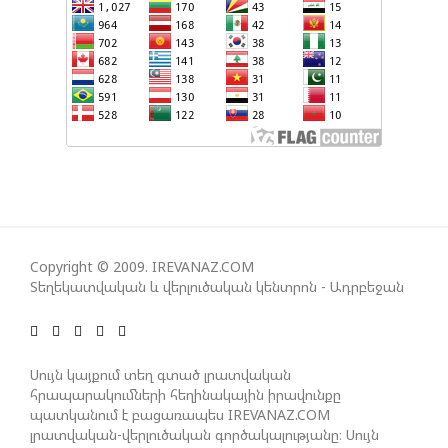
ՀԱՅԱՑՔ ՀԱՅԱՍՏԱՆԻՑ. ՈՐՔԱ՞Ն ԲԱՐՁՐ ԵՆ TRIPP-Ի
ԿՅԱՆՔԻ ԿՈՉՄԱՆ ՇԱՆՍԵՐՆ ԱՅՍ ՊԱՀԻՆ
ՀԱՊԿ-Ի ՄԱՍՆԱԿՑՈՒԹՅՈՒՆԸ ՂԱՐԱԲԱՂՅԱՆ
ՀԱԿԱՄԱՐՏՈՒԹՅԱՆՆ ԱՆՀՆԱՐ ԷՐ․ ԶԱԽԱՐՈՎԱ
ԻՐԱՆԱԿԱՆ ԵՐԿՈՒ ԼՐԱՏՎԱՄԻՋՈՑԻ
ԳՈՐԾՈՒՆԵՈՒԹՅՈՒՆ ԱԴՐԲԵՋԱՆՈՒՄ ԱՆՕՐԻՆԱԿԱՆ
Copyright © 2009. IREVANAZ.COM
Է ՃԱՆԱՉՎԵԼ
Տեղեկատվական և վերլուծական կենտրոն - Ադրբեջան
ՆԱԽԱԳԱՀ ԻԼՀԱՄ ԱԼԻԵՎԸ ՇՆՈՐՀԱՎՈՐԵԼ Է ԻՐ
ՄԱԼԴԻՎՑԻ ԳՈՐԾԸՆԿԵՐ ՄՈՀԱՄՄԵԴ ՄՈՒԻԶԱՅԻՆ.
Սույն կայքում տեղ գտած լրատվական
հրապարակումների հեղինակային իրավունքը
«ՄԵՆՔ ԳՈՀ ԵՆՔ ԱԴՐԲԵՋԱՆԻ ԵՎ ՄԱԼԴԻՎՆԵՐԻ
պատկանում է բացառապես IREVANAZ.COM
ՄԻՋԵՎ ՀԱՐԱԲԵՐՈՒԹՅՈՒՆՆԵՐԻ ԴԻՆԱՄԻԿ
լրատվական-վերլուծական գործակալությանը։ Սույն
ԶԱՐԳԱՑՈՒՄԻՑ»