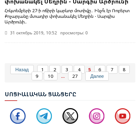
փոխանակել Մեղրին - Սարգիս Արծրունի
Հոկտեմբերի 27-ի ոճիրի կարևոր մոտիվը․ Ինչո՞ւ էր Ռոբերտ
Քոչարյանը մտադիր փոխանակել Մեղրին - Սարգիս
Արծրունի..
31 октябрь 2019, 10:52
просмотры: 0
ԱԴՐԲԵՋԱՆԻ ԱԳ ՆԱԽԱՐԱՐ ՋԵՅՀՈՒՆ ԲԱՅՐԱՄՈՎԸ
ՊԱՇՏՈՆԱԿԱՆ ԱՅՑՈՎ ԺԱՄԱՆԵԼ Է ՈՒԿՐԱԻՆԱ
Назад
1
2
3
4
5
6
7
8
9
10
...
27
Далее
ԵՐԵՎԱՆՈՒՄ ԿԱՅԱՑԵԼ Է ԱՆԻԻ ԿԱՄՐՋԻ
ՍՈՑ
ԻԱԼԱԿԱՆ ՑԱՆՑԵՐԸ
ՎԵՐԱԿԱՆԳՆՄԱՆ ՀԱՐՑԵՐՈՎ ՀԱՅԱՍՏԱՆ-ԹՈՒՐՔԻԱ
ԱՇԽԱՏԱՆՔԱՅԻՆ ԽՄԲԻ ՀԱՆԴԻՊՈՒՄԸ
ՔՆՆԱՐԿՎԵԼ Է ՀՀ ԿԱՌԱՎԱՐՈՒԹՅԱՆ 2026–2031
ԹՎԱԿԱՆՆԵՐԻ ԾՐԱԳՐԻ ՆԱԽԱԳԻԾԸ