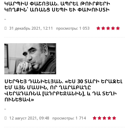
ԿԱՐՊԻՍ ՓԱՇՈՅԱՆ. ԱՊՐԵԼ ԹՈՒՐՔԵՐԻ
ԿՈՂՔԻՆ՝ ԱՌԱՆՑ ՍԵՊԻ ԵՒ ՓԱԽՈՒՍՏԻ
..
31 декабрь 2021, 12:11
просмотры: 1 053
ՍԵՐԳԵՅ ԴԱՆԻԵԼՅԱՆ. «ԵՍ 30 ՏԱՐԻ ԵՐԱԶԵԼ
ԵՄ ԱՅՆ ՄԱՍԻՆ, ՈՐ ՂԱՐԱԲԱՂԸ
ՎԵՐԱԴԱՌՆԱ [ԱԴՐԲԵՋԱՆԻՆ], և ԴԱ ՏԵՂԻ
ՈՒՆԵՑԱՎ»
..
12 август 2021, 09:48
просмотры: 1 714