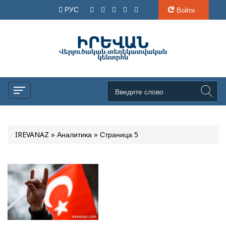
РУС
Войти
IREVANAZ
»
Аналитика
» Страница 5