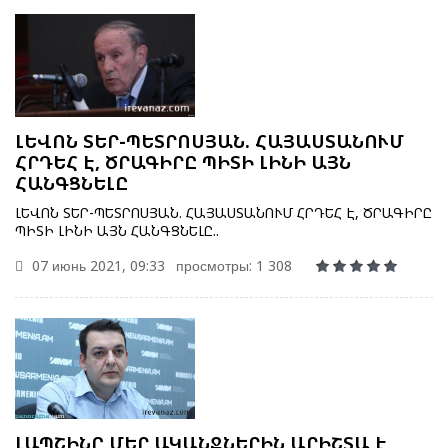
ԼԵՎՈՆ ՏԵՐ-ՊԵՏՐՈՍՅԱՆ. ՀԱՅԱՍՏԱՆՈՒՄ
ՀՐԴԵՀ Է, ԾՐԱԳԻՐԸ ՊԻՏԻ ԼԻՆԻ ԱՅՆ
ՀԱՆԳՑՆԵԼԸ
ԼԵՎՈՆ ՏԵՐ-ՊԵՏՐՈՍՅԱՆ. ՀԱՅԱՍՏԱՆՈՒՄ ՀՐԴԵՀ Է, ԾՐԱԳԻՐԸ
ՊԻՏԻ ԼԻՆԻ ԱՅՆ ՀԱՆԳՑՆԵԼԸ..
07 июнь 2021, 09:33
просмотры: 1 308
ԼԱՊՇԻՆԸ ՄԵՐ ԱԿԱՆՋՆԵՐԻՆ ԱՐԻՇՏԱ Է