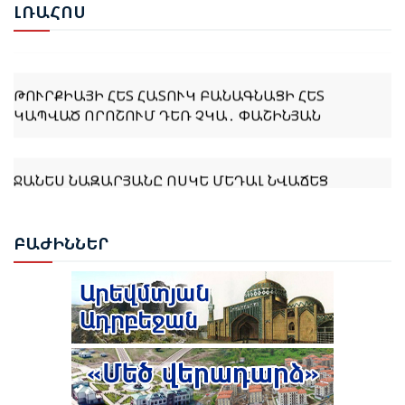
ԱՐՏԱՔԻՆ ՔԱՂԱՔԱԿԱՆՈՒԹՅԱՆ ՀԻՄՆԱԿԱՆ
ԼՌԱ
ՀՈՍ
ԱՌԱՋՆԱՀԵՐԹՈՒԹՅՈՒՆՆԵՐԻՑ ՄԵԿՆ ԵՆ
ԹՈՒՐՔԻԱՅԻ ՀԵՏ ՀԱՏՈՒԿ ԲԱՆԱԳՆԱՑԻ ՀԵՏ
ԿԱՊՎԱԾ ՈՐՈՇՈՒՄ ԴԵՌ ՉԿԱ․ ՓԱՇԻՆՅԱՆ
ՋԱՆԵՍ ՆԱԶԱՐՅԱՆԸ ՈՍԿԵ ՄԵԴԱԼ ՆՎԱՃԵՑ
ԲԱՔՎՈՒՄ
ԲԱԺ
ԻՆՆԵՐ
ԹՈՒՐՔԻԱՆ ԵՐԲԵՔ ՉԻ ԹՈՂՆԻ ԻՐ ԿԻՊՐԱԹՈՒՐՔ
ԵՂԲԱՅՐՆԵՐԻՆ ԵՎ ՔՈՒՅՐԵՐԻՆ ՄԵՆԱԿ․ ԷՐԴՈՂԱՆ
ԹՈՒՐՔԻԱՆ ՍԿՍԵԼ Է ԱՔՅԱՔԱ-ԳՅՈՒՄՐԻ ՀԱՏՎԱԾԻ
ՎԵՐԱԿԱՆԳՆՈՒՄԸ