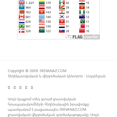
ՄԻՋԵՎ ՀԱՐԱԲԵՐՈՒԹՅՈՒՆՆԵՐԻ ԴԻՆԱՄԻԿ
ԶԱՐԳԱՑՈՒՄԻՑ»
ՇԱՐՈՒՆԱԿՎՈՒՄ Է «ՄԵԾ ՎԵՐԱԴԱՐՁ» ԾՐԱԳՐԻ
ԻՐԱԿԱՆԱՑՈՒՄԸ
ԱԴՐԲԵՋԱՆԸ ՄԱԿ-Ի ԱՆՎՏԱՆԳՈՒԹՅԱՆ
ԽՈՐՀՐԴՈՒՄ ՇԵՇՏԵԼ Է ԱԽ-Ի ԲԱՆԱՁԵՎԵՐԻ
ԿԱՏԱՐՄԱՆ ԱՆՀՐԱԺԵՇՏՈՒԹՅՈՒՆԸ
Copyright © 2009. IREVANAZ.COM
Տեղեկատվական և վերլուծական կենտրոն - Ադրբեջան
ՄԻԽԵԻԼ ԿԱՎԵԼԱՇՎԻԼԻ. ԱԴՐԲԵՋԱՆԸ, ԹՈՒՐՔԻԱՆ,
ԿԵՆՏՐՈՆԱԿԱՆ ԱՍԻԱՅԻ ԵՐԿՐՆԵՐԸ ԵՎ
ՉԻՆԱՍՏԱՆԸ ԲԱՐՁՐ ԵՆ ԳՆԱՀԱՏՈՒՄ ՎՐԱՍՏԱՆԻ
ԴԵՐԸ ՏԱՐԱԾԱՇՐՋԱՆՈՒՄ
Սույն կայքում տեղ գտած լրատվական
հրապարակումների հեղինակային իրավունքը
պատկանում է բացառապես IREVANAZ.COM
լրատվական-վերլուծական գործակալությանը։ Սույն