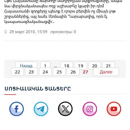
Եթե Հայաստանը ձախողի մադրիդյան սկզբունքները, ապա
նա վերջնականապես ողջ աշխարհը կլարի իր դեմ
Հայաստանի զորքերը պետք է դուրս բերվեն ոչ միայն յոթ
շրջաններից, այլ նաեւ Լեռնային Ղարաբաղից, որն էլ
կապառազմականացվի:..
29 март 2010, 15:59
просмотры: 0
ՌՈՒԲԵՆ ՌՈՒԲԻՆՅԱՆԸ ԸՆՏՐՎԵՑ ԱԺ ՆԱԽԱԳԱՀ
Назад
1
...
18
19
20
21
22
23
24
25
26
27
Далее
ՆԱԽԱԳԱՀ ՎԱՀԱԳՆ ԽԱՉԱՏՈՒՐՅԱՆԸ ՍՏՈՐԱԳՐԵՑ
ՍՈՑ
ԻԱԼԱԿԱՆ ՑԱՆՑԵՐԸ
ՆԻԿՈԼ ՓԱՇԻՆՅԱՆԻՆ ՎԱՐՉԱՊԵՏ ՆՇԱՆԱԿԵԼՈՒ
ՄԱՍԻՆ ՀՐԱՄԱՆԱԳԻՐԸ
ԻԼՀԱՄ ԱԼԻԵՎ. ԿԵՆՏՐՈՆԱԿԱՆ ԱՍԻԱՅԻ ԵՐԿՐՆԵՐԻ
ՀԵՏ ՀԱՐԱԲԵՐՈՒԹՅՈՒՆՆԵՐԸ ԱԴՐԲԵՋԱՆԻ