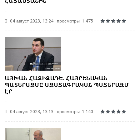
ՀԱՅԱՍՏԱՆԻՆ
..
04 август 2023, 13:24
просмотры: 1 475
ԱՅԽԱՆ ՀԱՋԻԶԱԴԵ. ՀԱՅՐԵՆԱԿԱՆ
ՊԱՏԵՐԱԶՄԸ ԱԶԱՏԱԳՐԱԿԱՆ ՊԱՏԵՐԱԶՄ
ԷՐ
..
04 август 2023, 13:13
просмотры: 1 140