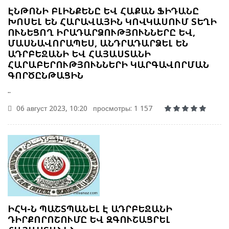
ԷՆԹՈՆԻ ԲԼԻՆՔԵՆԸ ԵՎ ՀԱՔԱՆ ՖԻԴԱՆԸ
ԽՈՍԵԼ ԵՆ ՀԱՐԱՎԱՅԻՆ ԿՈՎԿԱՍՈՒՄ ՏԵՂԻ
ՈՒՆԵՑՈՂ ԻՐԱԴԱՐՁՈՒԹՅՈՒՆՆԵՐԸ ԵՎ,
ՄԱՍՆԱՎՈՐԱՊԵՍ, ԱՆԴՐԱԴԱՐՁԵԼ ԵՆ
ԱԴՐԲԵՋԱՆԻ ԵՎ ՀԱՅԱՍՏԱՆԻ
ՀԱՐԱԲԵՐՈՒԹՅՈՒՆՆԵՐԻ ԿԱՐԳԱՎՈՐՄԱՆ
ԳՈՐԾԸՆԹԱՑԻՆ
..
06 август 2023, 10:20
просмотры: 1 157
ԻՀԿ-Ն ՊԱՇՏՊԱՆԵԼ Է ԱԴՐԲԵՋԱՆԻ
ԴԻՐՔՈՐՈՇՈՒՄԸ ԵՎ ԶԳՈՒՇԱՑՐԵԼ