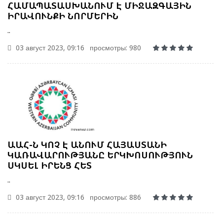
ՀԱՄԱՊԱՏԱՍԽԱՆՈՒՄ Է ՄԻՋԱԶԳԱՅԻՆ
ԻՐԱՎՈՒՆՔԻ ՆՈՐՄԵՐԻՆ
..
03 август 2023, 09:16
просмотры: 980
ԱԱՀ-Ն ԿՈՉ Է ԱՆՈՒՄ ՀԱՅԱՍՏԱՆԻ
ԿԱՌԱՎԱՐՈՒԹՅԱՆԸ ԵՐԿԽՈՍՈՒԹՅՈՒՆ
ՍԿՍԵԼ ԻՐԵՆՑ ՀԵՏ
..
03 август 2023, 09:16
просмотры: 886