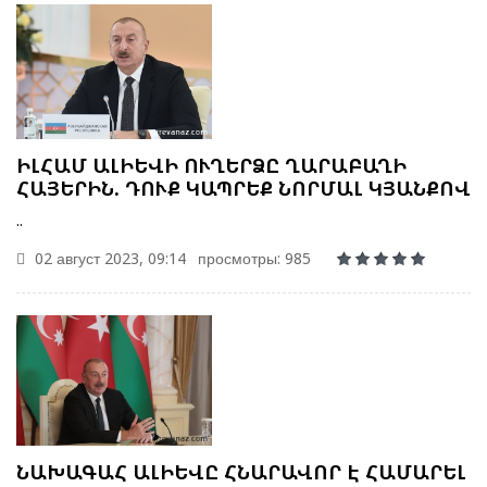
ԻԼՀԱՄ ԱԼԻԵՎԻ ՈՒՂԵՐՁԸ ՂԱՐԱԲԱՂԻ
ՀԱՅԵՐԻՆ. ԴՈՒՔ ԿԱՊՐԵՔ ՆՈՐՄԱԼ ԿՅԱՆՔՈՎ
..
02 август 2023, 09:14
просмотры: 985
ՆԱԽԱԳԱՀ ԱԼԻԵՎԸ ՀՆԱՐԱՎՈՐ Է ՀԱՄԱՐԵԼ