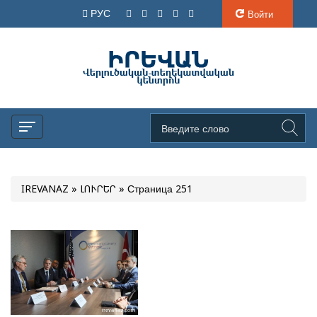
РУС
Войти
IREVANAZ
»
ԼՈՒՐԵՐ
» Страница 251