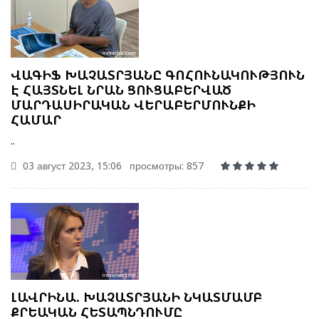
ՎԱԳԻՖ ԽԱՉԱՏՐՅԱՆԸ ԳՈՀՈՒՆԱԿՈՒԹՅՈՒՆ
Է ՀԱՅՏՆԵԼ ՆՐԱՆ ՑՈՒՑԱԲԵՐՎԱԾ
ՄԱՐԴԱՍԻՐԱԿԱՆ ՎԵՐԱԲԵՐՄՈՒՆՔԻ
ՀԱՄԱՐ
..
03 август 2023, 15:06
просмотры: 857
ԼԱՎՐԻՆԱ. ԽԱՉԱՏՐՅԱՆԻ ՆԿԱՏՄԱՄԲ
ՔՐԵԱԿԱՆ ՀԵՏԱՊՆԴՈՒՄԸ