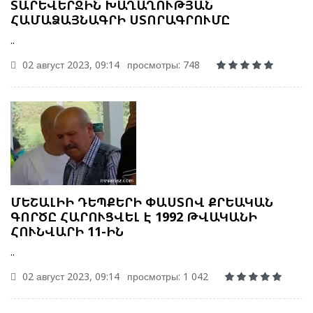
ՏԱՐԵՎԵՐՋԻՆ ԽԱՂԱՂՈՒԹՅԱՆ
ՀԱՄԱՁԱՅՆԱԳՐԻ ՍՏՈՐԱԳՐՈՒՄԸ
..
02 август 2023, 09:14
просмотры: 748
ՄԵՇԱԼԻԻ ԴԵՊՔԵՐԻ ՓԱՍՏՈՎ ՔՐԵԱԿԱՆ
ԳՈՐԾԸ ՀԱՐՈՒՑՎԵԼ Է 1992 ԹՎԱԿԱՆԻ
ՀՈՒՆՎԱՐԻ 11-ԻՆ
..
02 август 2023, 09:14
просмотры: 1 042