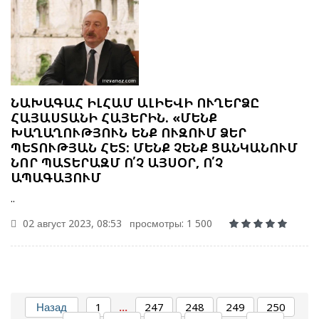
ՆԱԽԱԳԱՀ ԻԼՀԱՄ ԱԼԻԵՎԻ ՈՒՂԵՐՁԸ
ՀԱՅԱՍՏԱՆԻ ՀԱՅԵՐԻՆ. «ՄԵՆՔ
ԽԱՂԱՂՈՒԹՅՈՒՆ ԵՆՔ ՈՒԶՈՒՄ ՁԵՐ
ՊԵՏՈՒԹՅԱՆ ՀԵՏ: ՄԵՆՔ ՉԵՆՔ ՑԱՆԿԱՆՈՒՄ
ՆՈՐ ՊԱՏԵՐԱԶՄ Ո՛Չ ԱՅՍՕՐ, Ո՛Չ
ԱՊԱԳԱՅՈՒՄ
..
02 август 2023, 08:53
просмотры: 1 500
ԱԴՐԲԵՋԱՆԻ ԱԳ ՆԱԽԱՐԱՐ ՋԵՅՀՈՒՆ ԲԱՅՐԱՄՈՎԸ
Назад
1
...
247
248
249
250
ՊԱՇՏՈՆԱԿԱՆ ԱՅՑՈՎ ԺԱՄԱՆԵԼ Է ՈՒԿՐԱԻՆԱ