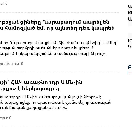
Ա
ы: 0
Ք
Ա
րբեջանցիները Ղարաբաղում ապրել են
ս համոզված եմ, որ այնտեղ դեռ կապրեն
Թ
Կ
երը Ղարաբաղում ապրել են հին ժամանակներից...» «Մեզ
գության Խորհրդի բանաձևերը որոշ դեպքերում
եպքում՝ երկարաձգվում են տասնայակ տարիներով»։..
Ջ
росмотры: 0
Բ
վիչի` ՀԱԿ առաջնորդը ԱՄՆ-ին
երքո» է ներկայացրել
Թ
Կ
 առաջնորդը ԱՄՆ-ին «անբարոյական լույսի ներքո» է
յանն ապացուցեց, որ պատրաստ է վաճառել իր սեփական
Ք
ն անձնական քաղաքական շահի:..
тры: 0
Թ
Հ