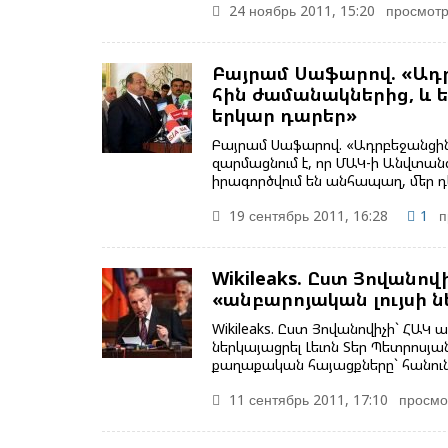
24 ноябрь 2011, 15:20
просмотр
Բայրամ Սաֆարով. «Ադ
հին ժամանակներից, և ե
երկար դարեր»
Բայրամ Սաֆարով. «Ադրբեջանցին
զարմացնում է, որ ՄԱԿ-ի Անվտան
իրագործվում են անհապաղ, մեր դ
19 сентябрь 2011, 16:28
1
п
Wikileaks. Ըստ Յովանո
«անբարոյական լույսի ն
Wikileaks. Ըստ Յովանովիչի` ՀԱԿ
ներկայացրել Լեւոն Տեր Պետրոս
քաղաքական հայացքները` հանու
11 сентябрь 2011, 17:10
просмо