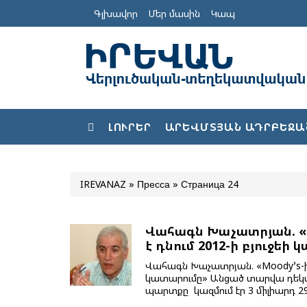
Գլխավոր
Մեր մասին
Կապ
ԼՈՒՐԵՐ
ԱՐԵՎՄՏՅԱՆ ԱԴՐԲԵՋԱ
IREVANAZ
»
Пресса
» Страница 24
Վահագն Խաչատրյան. «
է դնում 2012-ի բյուջեի
Վահագն Խաչատրյան. «Moody’s-ի
կատարումը» Անցած տարվա դեկտ
պարտքը կազմում էր 3 միլիարդ 29