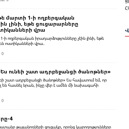
Հ
Հ
Մ
Մ
Ա
 թե մարտի 1-ի ողբերգական
Ա
ին լինի, եթե ցուցարարները
Ո
ստիկանների վրա
Վ
Ն
Թ
1-ի ողբերգական իրադարձությունները չէին լինի, եթե
Վ
են ոստիկանների վրա..
 0
Թ
Հ
Ի
T
Պ
Ես ունեի շատ ադրբեջանցի ծանոթներ»
Ս
Փ
ի շատ ադրբեջանցի ծանոթներ» Ես հավատում եմ, որ
 են հասնել նրան, ինչը վեր է ամեն մի նախագահի
Հ
Ա
Ղ
Ս
 0
Ա
Ա
Հ
րը-4
Ի
Գ
տանը թալանողների ցուցակը, որոնց կարողությունները