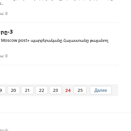
Գ
Ա
..
Ա
ы: 0
Ն
րը-3
Ի
Մ
e Moscow post» պարբերականը Հայաստանը թալանող
Ե
Հ
ы: 0
Զ
Շ
Ծ
9
20
21
22
23
24
25
Далее
Ա
Խ
Կ
եջան