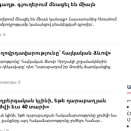
ղթ. գյուղերում մնացել են միայն
ղերում մնացել են միայն կանայք» Հայաստանից հեռանում
Բ
մբողջությամբ կանանցով բնակեցված գյուղեր:..
Հ
Շ
Դ
: 0
Բ
Բ
ժողովրդավարությունը՝ հայկական ձևով»
Ա
Ո
Ս
արությունը՝ հայկական ձևով» Որոշակի շրջանակներին
Ա
Ա
ան ղեկավարը՝ դեռ Ղարաբաղում իր մոտիկ մարդկանցից
Ը
Գ
Հ
осмотры: 0
Ն
Կ
Ա
Պ
Խ
ողբերգական կլինի, եթե ղարաբաղյան
ծվի եւս 40 տարի»
Հ
Հ
Մ
 կլինի, եթե ղարաբաղյան հակամարտությունը չլուծվի եւս
Դ
ջանքերը այդ հակամարտությունը լուծելու համար։..
Հ
Ց
ры: 0