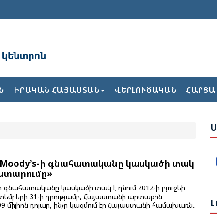
Ռ
Ն
ԻՐԱԿԱՆ ՀԱՅԱՍՏԱՆ
ՎԵՐԼՈՒԾԱԿԱՆ
ՀԱՐՑԱ
Ն
Ս
Ն
Ս
Վ
Հ
Moody’s-ի գնահատականը կասկածի տակ
 կատարումը»
 գնահատականը կասկածի տակ է դնում 2012-ի բյուջեի
Ի
եմբերի 31-ի դրությամբ, Հայաստանի արտաքին
Լ
9 միլիոն դոլար, ինչը կազմում էր Հայաստանի համախառն..
Ե